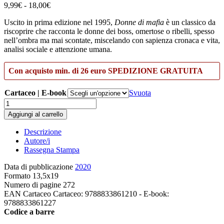
Fascia
9,99
€
-
18,00
€
di
Uscito in prima edizione nel 1995,
Donne di mafia
è un classico da
prezzo:
riscoprire che racconta le donne dei boss, omertose o ribelli, spesso
da
nell’ombra ma mai scontate, miscelando con sapienza cronaca e vita,
9,99€
analisi sociale e attenzione umana.
a
18,00€
Con acquisto min. di 26 euro SPEDIZIONE GRATUITA
Cartaceo | E-book
Svuota
Donne
di
Aggiungi al carrello
mafia
quantità
Descrizione
Autore/i
Rassegna Stampa
Data di pubblicazione
2020
Formato
13,5x19
Numero di pagine
272
EAN Cartaceo
Cartaceo: 9788833861210 - E-book:
9788833861227
Codice a barre