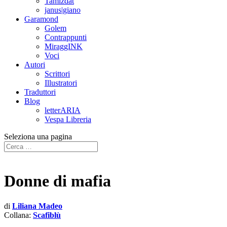
Tamizdat
janus|giano
Garamond
Golem
Contrappunti
MiraggINK
Voci
Autori
Scrittori
Illustratori
Traduttori
Blog
letterARIA
Vespa Libreria
Seleziona una pagina
Donne di mafia
di
Liliana Madeo
Collana:
Scafiblù