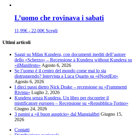
L’uomo che rovinava i sabati
Fascia
Questo
11,99
€
-
22,00
€
Scegli
di
prodotto
prezzo:
ha
Ultimi articoli
da
più
11,99€
varianti.
Saggi su Milan Kundera, con documenti inediti dell’autore
a
Le
dello «Scherzo» – Recensione a Kundera without Kundera su
22,00€
opzioni
«ilManifesto»
Agosto 6, 2026
possono
Se l’uomo è il centro del mondo come mai lo sta
essere
distruggendo? Intervista a Luca Quarin su «èNordEst»
scelte
Agosto 6, 2026
nella
I dieci passi dietro Nick Drake – recensione su «Frammenti
pagina
Rivista»
Luglio 2, 2026
del
Kundera senza Kundera. Un libro per riscoprire il
prodotto
mistificatore europeo – Recensione su «Repubblica-Torino»
Giugno 24, 2026
3 panini a «il buon auspicio» dal Mangialibri
Giugno 15,
2026
Contatti