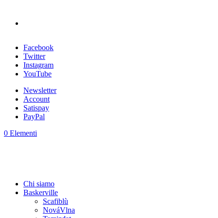
Facebook
Twitter
Instagram
YouTube
Newsletter
Account
Satispay
PayPal
0 Elementi
Chi siamo
Baskerville
Scafiblù
NováVlna