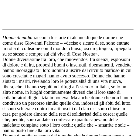
Donne di mafia
racconta le storie di alcune di quelle donne che –
come disse Giovanni Falcone – «decise e sicure di sé, sono entrate
in rotta di collisione con il mondo
chiuso, oscuro, tragico, ripiegato
su se stesso e sempre sul chi vive di Cosa Nostra».
Donne diversissime tra loro, che muovendosi fra silenzi, esplosioni
di dolore e di ira, propositi buoni o insensati, ripensamenti, vendette,
hanno incoraggiato i loro uomini a uscire dal circuito mafioso in cui
sono cresciuti e magari hanno avuto successo. Donne che hanno
aiutato i mariti, rivelando loro le potenzialità di una vita nuova,
libera, che li hanno seguiti nei rifugi all’estero o in Italia, sotto un
altro nome, in luoghi continuamente diversi che il loro stato di
collaboratori di giustizia imponeva. Ma anche donne che non hanno
condiviso un percorso simile: quelle che, indossati gli abiti del lutto,
si sono schierate contro i mariti usciti dal clan e si sono chiuse in
casa per godere almeno della rete di solidarietà della cosca; quelle
che, pentite, sono andate a confessare quanto sapevano delle
malefatte compiute sotto i loro occhi; quelle che – smarrite e sole –
hanno posto fine alla loro vita.
Donne di mafia
racconta del tumulto che le donne hanno creato – e