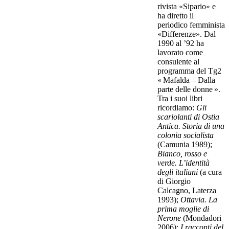
rivista «Sipario» e
ha diretto il
periodico femminista
«Differenze». Dal
1990 al ’92 ha
lavorato come
consulente al
programma del Tg2
« Mafalda – Dalla
parte delle donne ».
Tra i suoi libri
ricordiamo:
Gli
scariolanti di Ostia
Antica. Storia di una
colonia socialista
(Camunia 1989);
Bianco, rosso e
verde. L’identità
degli italiani
(a cura
di Giorgio
Calcagno, Laterza
1993);
Ottavia. La
prima moglie di
Nerone
(Mondadori
2006);
I racconti del