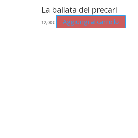
La ballata dei precari
Aggiungi al carrello
12,00
€