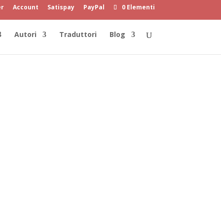
er
Account
Satispay
PayPal
0 Elementi
Autori
Traduttori
Blog