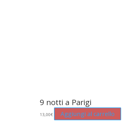
9 notti a Parigi
Aggiungi al carrello
13,00
€