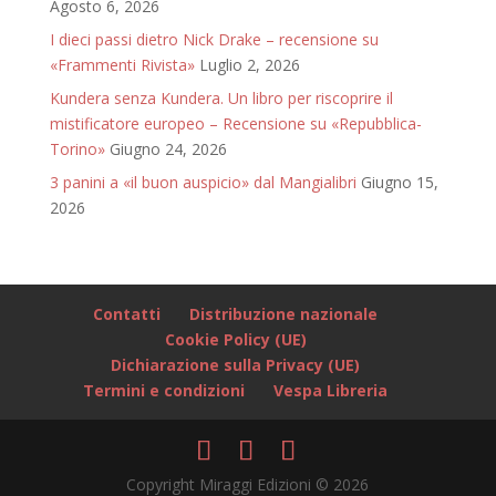
Agosto 6, 2026
I dieci passi dietro Nick Drake – recensione su
«Frammenti Rivista»
Luglio 2, 2026
Kundera senza Kundera. Un libro per riscoprire il
mistificatore europeo – Recensione su «Repubblica-
Torino»
Giugno 24, 2026
3 panini a «il buon auspicio» dal Mangialibri
Giugno 15,
2026
Contatti
Distribuzione nazionale
Cookie Policy (UE)
Dichiarazione sulla Privacy (UE)
Termini e condizioni
Vespa Libreria
Copyright Miraggi Edizioni © 2026