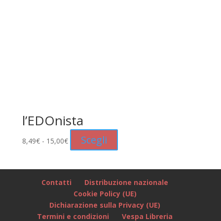
l’EDOnista
Fascia
Questo
Scegli
8,49
€
-
15,00
€
di
prodotto
prezzo:
ha
da
più
Contatti
Distribuzione nazionale
8,49€
varianti.
Cookie Policy (UE)
a
Le
Dichiarazione sulla Privacy (UE)
15,00€
opzioni
Termini e condizioni
Vespa Libreria
possono