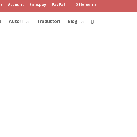
er
Account
Satispay
PayPal
0 Elementi
Autori
Traduttori
Blog