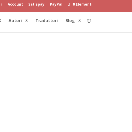
er
Account
Satispay
PayPal
0 Elementi
Autori
Traduttori
Blog