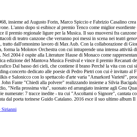
8, insieme ad Augusto Forin, Marco Spiccio e Fabrizio Casalino crea il
vone. L'anno dopo si esibisce al premio Tenco come miglior esordiente co
e il premio regionale ligure per la Musica. Il suo muoversi fra canzone 
ettacoli di teatro canzone che verranno poi messi in scena nei teatri geno
", tratto dall'omonimo lavoro di Max Aub. Con la collaborazione di G
a, forma la Molotov Orchestra con cui intraprende una intensa attività d
. Nel 2004 è ospite alla Literature Hause di Monaco come rappresentant
orica edizione del Mantova Musica Festival e vince il premio Recanati del
afico Dal basso dei cieli, che contiene il brano Perché la vita con cui
ing-concerto dedicato alle poesie di Pedro Pietri con cui è invitato al 
lkis e Salonicco con lo spettacolo d'arte varia "Amarkord Varieté", pr
i John Fante "Chiedi alla polvere" realizzando insieme a Silvia Baciga
dio, "Nella prossima vita", suonato ed arrangiato insieme agli Gnu Quar
ie numerate: 7 tracce inedite - tra cui "Ascoltami o Signore", cantata c
mata dal poeta torinese Guido Catalano. 2016 esce il suo ultimo album Il
o Sirianni