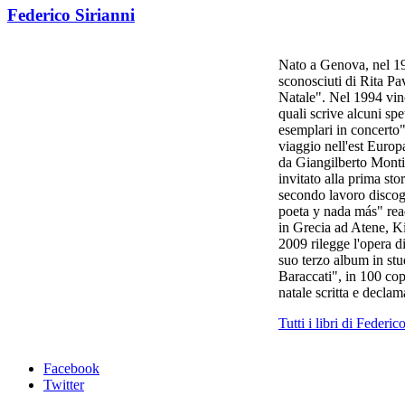
Federico Sirianni
Nato a Genova, nel 196
sconosciuti di Rita Pa
Natale". Nel 1994 vinc
quali scrive alcuni sp
esemplari in concerto
viaggio nell'est Europ
da Giangilberto Monti
invitato alla prima st
secondo lavoro discogr
poeta y nada más" read
in Grecia ad Atene, Ki
2009 rilegge l'opera d
suo terzo album in stu
Baraccati", in 100 cop
natale scritta e decla
Tutti i libri di Federic
Facebook
Twitter