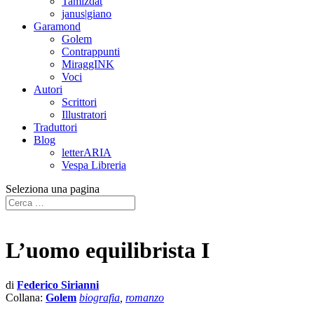
Tamizdat
janus|giano
Garamond
Golem
Contrappunti
MiraggINK
Voci
Autori
Scrittori
Illustratori
Traduttori
Blog
letterARIA
Vespa Libreria
Seleziona una pagina
L’uomo equilibrista I
di
Federico Sirianni
Collana:
Golem
biografia
,
romanzo