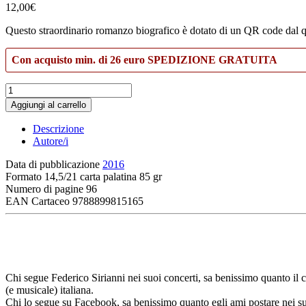
12,00
€
Questo straordinario romanzo biografico è dotato di un QR code dal q
Con acquisto min. di 26 euro SPEDIZIONE GRATUITA
L’uomo
equilibrista
Aggiungi al carrello
I
quantità
Descrizione
Autore/i
Data di pubblicazione
2016
Formato
14,5/21 carta palatina 85 gr
Numero di pagine
96
EAN Cartaceo
9788899815165
Chi segue Federico Sirianni nei suoi concerti, sa benissimo quanto il c
(e musicale) italiana.
Chi lo segue su Facebook, sa benissimo quanto egli ami postare nei suoi