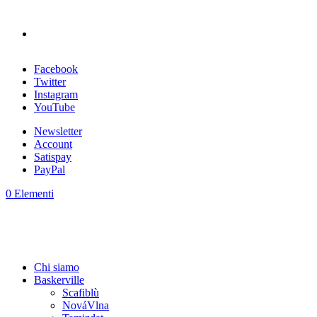
Facebook
Twitter
Instagram
YouTube
Newsletter
Account
Satispay
PayPal
0 Elementi
Chi siamo
Baskerville
Scafiblù
NováVlna