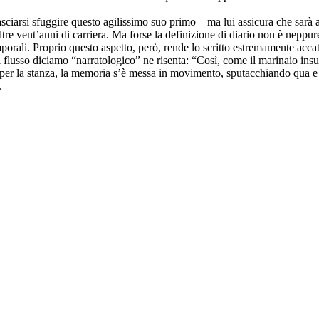
iarsi sfuggire questo agilissimo suo primo – ma lui assicura che sarà an
ltre vent’anni di carriera. Ma forse la definizione di diario non è neppur
 temporali. Proprio questo aspetto, però, rende lo scritto estremamente ac
il flusso diciamo “narratologico” ne risenta: “Così, come il marinaio insu
per la stanza, la memoria s’è messa in movimento, sputacchiando qua e l
.