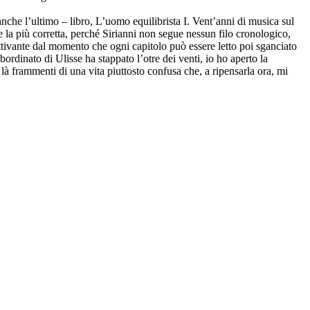
che l’ultimo – libro, L’uomo equilibrista I. Vent’anni di musica sul
e la più corretta, perché Sirianni non segue nessun filo cronologico,
cattivante dal momento che ogni capitolo può essere letto poi sganciato
bordinato di Ulisse ha stappato l’otre dei venti, io ho aperto la
à frammenti di una vita piuttosto confusa che, a ripensarla ora, mi