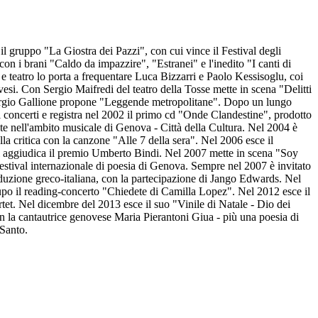
 gruppo "La Giostra dei Pazzi", con cui vince il Festival degli
n i brani "Caldo da impazzire", "Estranei" e l'inedito "I canti di
e teatro lo porta a frequentare Luca Bizzarri e Paolo Kessisoglu, coi
vesi. Con Sergio Maifredi del teatro della Tosse mette in scena "Delitti
iorgio Gallione propone "Leggende metropolitane". Dopo un lungo
i concerti e registra nel 2002 il primo cd "Onde Clandestine", prodotto
e nell'ambito musicale di Genova - Città della Cultura. Nel 2004 è
la critica con la canzone "Alle 7 della sera". Nel 2006 esce il
 si aggiudica il premio Umberto Bindi. Nel 2007 mette in scena "Soy
Festival internazionale di poesia di Genova. Sempre nel 2007 è invitato
oduzione greco-italiana, con la partecipazione di Jango Edwards. Nel
lupo il reading-concerto "Chiedete di Camilla Lopez". Nel 2012 esce il
tet. Nel dicembre del 2013 esce il suo "Vinile di Natale - Dio dei
on la cantautrice genovese Maria Pierantoni Giua - più una poesia di
 Santo.