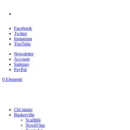
Facebook
Twitter
Instagram
YouTube
Newsletter
Account
Satispay
PayPal
0 Elementi
Chi siamo
Baskerville
Scafiblù
NováVlna