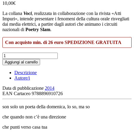
10,00
€
La collana
Voci
, realizzata in collaborazione con la rivista «Atti
Impuri», intende presentare i fenomeni della cultura orale risvegliati
dai media elettrici, a partire dagli autori che animano i circuiti
nazionali di
Poetry Slam
.
Con acquisto min. di 26 euro SPEDIZIONE GRATUITA
Son
sempre
Aggiungi al carrello
solo
quantità
Descrizione
Autore/i
Data di pubblicazione
2014
EAN Cartaceo
9788896910726
son solo un poeta della domenica, lo so, ma so
che quando non c’è una direzione
che punti verso casa tua