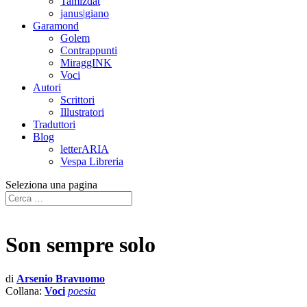
Tamizdat
janus|giano
Garamond
Golem
Contrappunti
MiraggINK
Voci
Autori
Scrittori
Illustratori
Traduttori
Blog
letterARIA
Vespa Libreria
Seleziona una pagina
Son sempre solo
di
Arsenio Bravuomo
Collana:
Voci
poesia