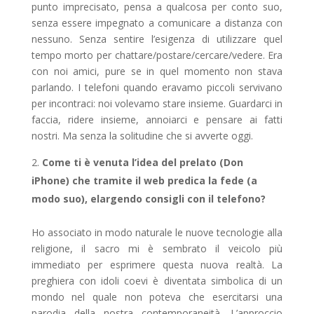
punto imprecisato, pensa a qualcosa per conto suo,
senza essere impegnato a comunicare a distanza con
nessuno. Senza sentire l’esigenza di utilizzare quel
tempo morto per chattare/postare/cercare/vedere. Era
con noi amici, pure se in quel momento non stava
parlando. I telefoni quando eravamo piccoli servivano
per incontraci: noi volevamo stare insieme. Guardarci in
faccia, ridere insieme, annoiarci e pensare ai fatti
nostri. Ma senza la solitudine che si avverte oggi.
Come ti è venuta l’idea del prelato (Don
iPhone) che tramite il web predica la fede (a
modo suo), elargendo consigli con il telefono?
Ho associato in modo naturale le nuove tecnologie alla
religione, il sacro mi è sembrato il veicolo più
immediato per esprimere questa nuova realtà. La
preghiera con idoli coevi è diventata simbolica di un
mondo nel quale non poteva che esercitarsi una
parodia della nostra contemporaneità. L’approccio