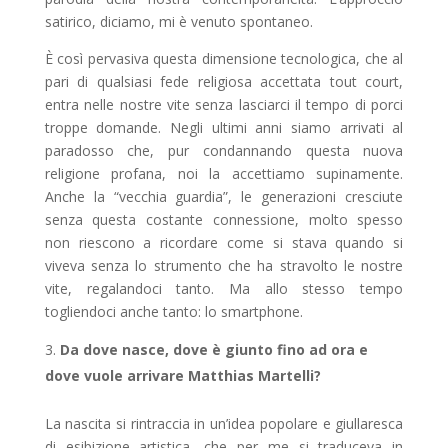
satirico, diciamo, mi è venuto spontaneo.
È così pervasiva questa dimensione tecnologica, che al
pari di qualsiasi fede religiosa accettata tout court,
entra nelle nostre vite senza lasciarci il tempo di porci
troppe domande. Negli ultimi anni siamo arrivati al
paradosso che, pur condannando questa nuova
religione profana, noi la accettiamo supinamente.
Anche la “vecchia guardia”, le generazioni cresciute
senza questa costante connessione, molto spesso
non riescono a ricordare come si stava quando si
viveva senza lo strumento che ha stravolto le nostre
vite, regalandoci tanto. Ma allo stesso tempo
togliendoci anche tanto: lo smartphone.
Da dove nasce, dove è giunto fino ad ora e
dove vuole arrivare Matthias Martelli?
La nascita si rintraccia in un’idea popolare e giullaresca
di esibizione artistica, che per me si traduceva in