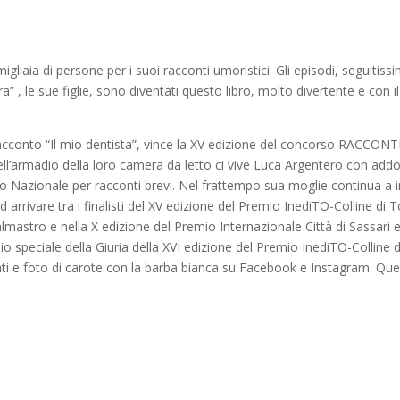
gliaia di persone per i suoi racconti umoristici. Gli episodi, seguitis
a” , le sue figlie, sono diventati questo libro, molto divertente e con i
l racconto “Il mio dentista”, vince la XV edizione del concorso RACCON
’armadio della loro camera da letto ci vive Luca Argentero con addosso
 Nazionale per racconti brevi. Nel frattempo sua moglie continua a
ivare tra i finalisti del XV edizione del Premio InediTO-Colline di T
Salmastro e nella X edizione del Premio Internazionale Città di Sassari
 speciale della Giuria della XVI edizione del Premio InediTO-Colline 
i e foto di carote con la barba bianca su Facebook e Instagram. Quest