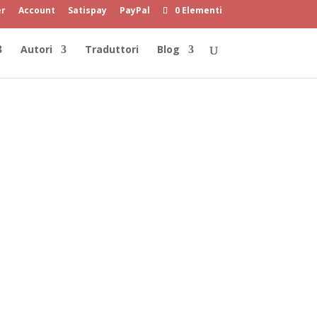
er
Account
Satispay
PayPal
0 Elementi
Autori
Traduttori
Blog