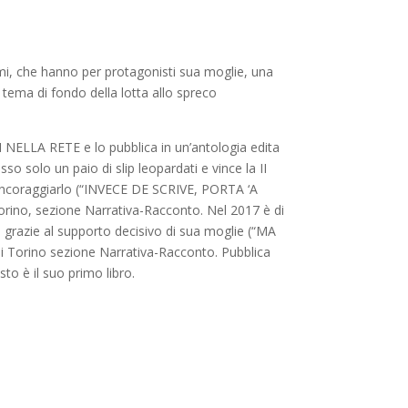
simi, che hanno per protagonisti sua moglie, una
l tema di fondo della lotta allo spreco
TI NELLA RETE e lo pubblica in un’antologia edita
 solo un paio di slip leopardati e vince la II
 incoraggiarlo (“INVECE DE SCRIVE, PORTA ‘A
orino, sezione Narrativa-Racconto. Nel 2017 è di
 e grazie al supporto decisivo di sua moglie (“MA
di Torino sezione Narrativa-Racconto. Pubblica
o è il suo primo libro.