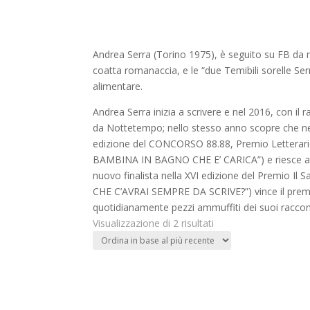
Andrea Serra (Torino 1975), è seguito su FB da mi
coatta romanaccia, e le “due Temibili sorelle Serr
alimentare.
Andrea Serra inizia a scrivere e nel 2016, con i
da Nottetempo; nello stesso anno scopre che nell
edizione del CONCORSO 88.88, Premio Letterario
BAMBINA IN BAGNO CHE E’ CARICA”) e riesce ad arr
nuovo finalista nella XVI edizione del Premio Il 
CHE C’AVRAI SEMPRE DA SCRIVE?”) vince il premio
quotidianamente pezzi ammuffiti dei suoi raccont
Ordina
Visualizzazione di 2 risultati
in
base
al
più
recente