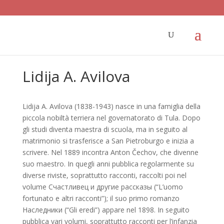
Lidija A. Avilova
Lidija A. Avilova (1838-1943) nasce in una famiglia della
piccola nobiltà terriera nel governatorato di Tula. Dopo
gli studi diventa maestra di scuola, ma in seguito al
matrimonio si trasferisce a San Pietroburgo e inizia a
scrivere. Nel 1889 incontra Anton Čechov, che divenne
suo mae­stro. In quegli anni pubblica regolarmente su
diverse riviste, soprattutto racconti, raccolti poi nel
volume Счастливец и другие рассказы (“L’uomo
fortunato e altri racconti”); il suo primo romanzo
Наследники (“Gli eredi”) appare nel 1898. In seguito
pubblica vari volumi, soprattutto racconti per l’infanzia