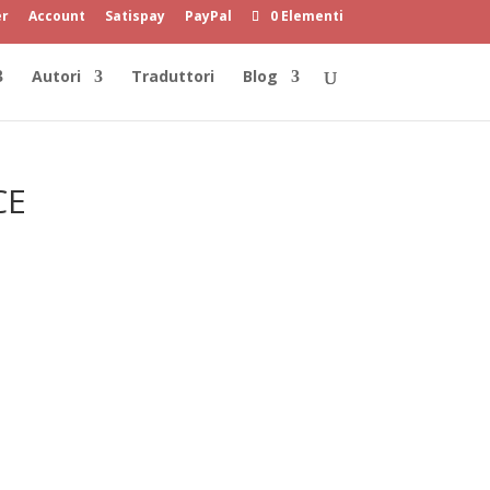
er
Account
Satispay
PayPal
0 Elementi
Autori
Traduttori
Blog
CE