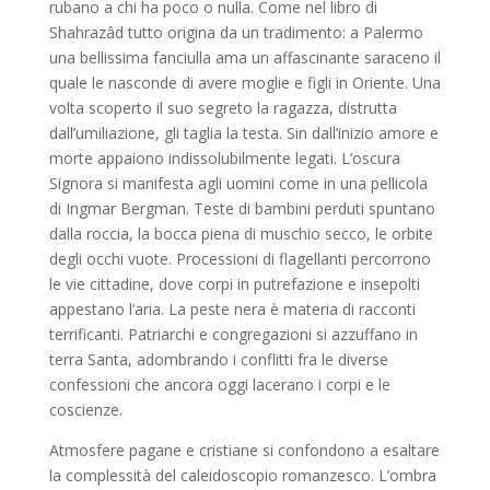
rubano a chi ha poco o nulla. Come nel libro di
Shahrazâd tutto origina da un tradimento: a Palermo
una bellissima fanciulla ama un affascinante saraceno il
quale le nasconde di avere moglie e figli in Oriente. Una
volta scoperto il suo segreto la ragazza, distrutta
dall’umiliazione, gli taglia la testa. Sin dall’inizio amore e
morte appaiono indissolubilmente legati. L’oscura
Signora si manifesta agli uomini come in una pellicola
di Ingmar Bergman. Teste di bambini perduti spuntano
dalla roccia, la bocca piena di muschio secco, le orbite
degli occhi vuote. Processioni di flagellanti percorrono
le vie cittadine, dove corpi in putrefazione e insepolti
appestano l’aria. La peste nera è materia di racconti
terrificanti. Patriarchi e congregazioni si azzuffano in
terra Santa, adombrando i conflitti fra le diverse
confessioni che ancora oggi lacerano i corpi e le
coscienze.
Atmosfere pagane e cristiane si confondono a esaltare
la complessità del caleidoscopio romanzesco. L’ombra