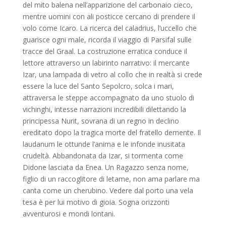
del mito balena nell’apparizione del carbonaio cieco,
mentre uomini con ali posticce cercano di prendere il
volo come Icaro. La ricerca del caladrius, l’uccello che
guarisce ogni male, ricorda il viaggio di Parsifal sulle
tracce del Graal. La costruzione erratica conduce il
lettore attraverso un labirinto narrativo: il mercante
Izar, una lampada di vetro al collo che in realtà si crede
essere la luce del Santo Sepolcro, solca i mari,
attraversa le steppe accompagnato da uno stuolo di
vichinghi, intesse narrazioni incredibili dilettando la
principessa Nurit, sovrana di un regno in declino
ereditato dopo la tragica morte del fratello demente. Il
laudanum le ottunde l’anima e le infonde inusitata
crudeltà. Abbandonata da Izar, si tormenta come
Didone lasciata da Enea. Un Ragazzo senza nome,
figlio di un raccoglitore di letame, non ama parlare ma
canta come un cherubino. Vedere dal porto una vela
tesa è per lui motivo di gioia. Sogna orizzonti
avventurosi e mondi lontani.