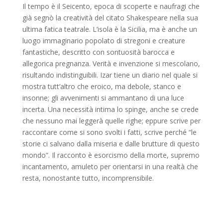
Il tempo è il Seicento, epoca di scoperte e naufragi che
già segnò la creatività del citato Shakespeare nella sua
ultima fatica teatrale. L’isola è la Sicilia, ma è anche un
luogo immaginario popolato di stregoni e creature
fantastiche, descritto con sontuosità barocca e
allegorica pregnanza. Verità e invenzione si mescolano,
risultando indistinguibili. Izar tiene un diario nel quale si
mostra tutt’altro che eroico, ma debole, stanco e
insonne; gli avvenimenti si ammantano di una luce
incerta. Una necessità intima lo spinge, anche se crede
che nessuno mai leggerà quelle righe; eppure scrive per
raccontare come si sono svolti i fatti, scrive perché “le
storie ci salvano dalla miseria e dalle brutture di questo
mondo”. Il racconto è esorcismo della morte, supremo
incantamento, amuleto per orientarsi in una realtà che
resta, nonostante tutto, incomprensibile.