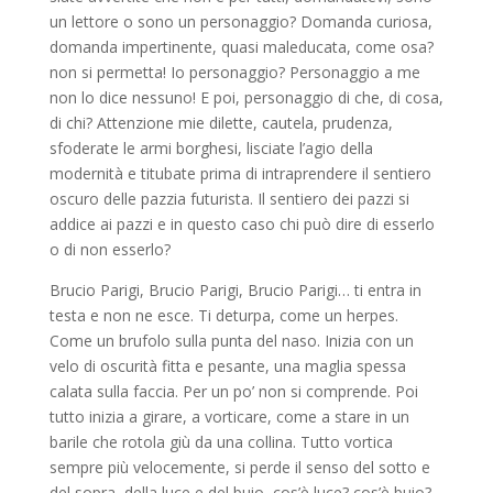
un lettore o sono un personaggio? Domanda curiosa,
domanda impertinente, quasi maleducata, come osa?
non si permetta! Io personaggio? Personaggio a me
non lo dice nessuno! E poi, personaggio di che, di cosa,
di chi? Attenzione mie dilette, cautela, prudenza,
sfoderate le armi borghesi, lisciate l’agio della
modernità e titubate prima di intraprendere il sentiero
oscuro delle pazzia futurista. Il sentiero dei pazzi si
addice ai pazzi e in questo caso chi può dire di esserlo
o di non esserlo?
Brucio Parigi, Brucio Parigi, Brucio Parigi… ti entra in
testa e non ne esce. Ti deturpa, come un herpes.
Come un brufolo sulla punta del naso. Inizia con un
velo di oscurità fitta e pesante, una maglia spessa
calata sulla faccia. Per un po’ non si comprende. Poi
tutto inizia a girare, a vorticare, come a stare in un
barile che rotola giù da una collina. Tutto vortica
sempre più velocemente, si perde il senso del sotto e
del sopra, della luce e del buio, cos’è luce? cos’è buio?