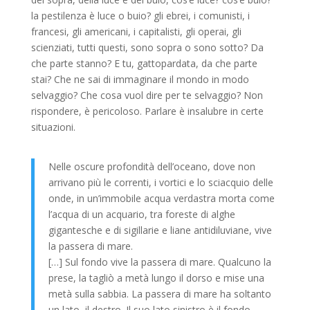
la pestilenza è luce o buio? gli ebrei, i comunisti, i
francesi, gli americani, i capitalisti, gli operai, gli
scienziati, tutti questi, sono sopra o sono sotto? Da
che parte stanno? E tu, gattopardata, da che parte
stai? Che ne sai di immaginare il mondo in modo
selvaggio? Che cosa vuol dire per te selvaggio? Non
rispondere, è pericoloso. Parlare è insalubre in certe
situazioni.
Nelle oscure profondità dell’oceano, dove non
arrivano più le correnti, i vortici e lo sciacquio delle
onde, in un’immobile acqua verdastra morta come
l’acqua di un acquario, tra foreste di alghe
gigantesche e di sigillarie e liane antidiluviane, vive
la passera di mare.
[…] Sul fondo vive la passera di mare. Qualcuno la
prese, la tagliò a metà lungo il dorso e mise una
metà sulla sabbia. La passera di mare ha soltanto
un lato, il destro. Il suo lato sinistro è il fondo