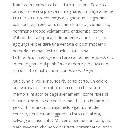
franzosi impermalositi e si ritirò in Unione Sovietica
dove, come ci si poteva immaginare, finì tragicamente.
Era il 1929 e
Brucio Parigi
è, signorone e signorine
palpitanti e palpebranti, un inno futurista, comunista,
nemmeno troppo velatamente antisemita, come
d’altronde era l’epoca, intimamente anarchico e, io
aggiungerei per dare una ventata di post-moderno
demodé, un manifesto punk di purissima
fattura.
Brucio Parigi
è un libro carnalmente
punk
. Ciò
lo rende grande. Il punk forse è morto per qualcuno,
ma di certo è nato anche con
Brucio Parigi
.
Qualcuna di voi si incuriosirà, certo certo, un calore,
una vampata di proibito, un eccesso che scuote
membra infiacchite dagli allenamenti, come l’idea di
raparvi a zero, lo so che vi viene, di tanto in tanto, il
gesto di rottura, rinchiuso nello sgabuzzino del
cervello, perché non leggere un libro così allora,
selvaggio e insolente? Ma certo perché non farlo, ma
siate avvertite che non è per tutti, domandatevi, sono