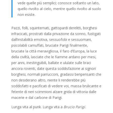
vede quelle più semplici; conosce soltanto un lato,
quello rivolto al cielo, mentre quello rivolto al suolo
non esiste.
Pazzi, folli, squinternati, gattopardi derelitti, borghesi
infracicati, prostrati dalla privazione da sonno, fustigati
dall’instabilità emotiva, sessuofobi e sessuomani,
psicolabili camuffati, bruciate Parigi finalmente,
bruciate la città meravigliosa, il faro d’Europa, la luce
della civiltà, lasciate che le fiamme ardano per mesi,
per anni, inestinguibili, ballate e ululate sulle braci
ancora roventi, date questa soddisfazione ai signori
borghesi, normali parrucconi, gradassi benpensanti che
non desiderano altro, niente li renderebbe più
soddisfatti e pacificati di vedere voi, massa brulicante e
fetente di neri scimmioni alzare grida di vittoria dalle
macerie e dal carbone di Parigi.
Lunga vita al punk. Lunga vita a
Brucio Parigi
.