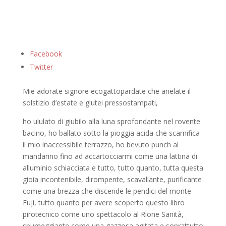
Facebook
Twitter
Mie adorate signore ecogattopardate che anelate il
solstizio d’estate e glutei pressostampati,
ho ululato di giubilo alla luna sprofondante nel rovente
bacino, ho ballato sotto la pioggia acida che scarnifica
il mio inaccessibile terrazzo, ho bevuto punch al
mandarino fino ad accartocciarmi come una lattina di
alluminio schiacciata e tutto, tutto quanto, tutta questa
gioia incontenibile, dirompente, scavallante, purificante
come una brezza che discende le pendici del monte
Fuji, tutto quanto per avere scoperto questo libro
pirotecnico come uno spettacolo al Rione Sanità,
spumeggiante come una gazzosa agitata e soprattutto