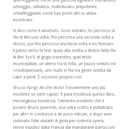
selvaggio, selvatico, maleducato, prepotente,
schiaffeggiante come ben pochi altri io abbia
incontrato.
Vi dico come è avvenuto. Sono entrato, ho percorso la
fila di libri una volta, l’ho percorsa una seconda volta a
ritroso, poi l’ho percorsa una terza volta e ho fermato
il passo verso la fine, quasi alla svolta a destra della fila
di libri. Era lì, di grigio travestito, quel titolo
inconcepibile, un alieno tra la folla, un pazzo seduto tra
i mediopensanti, uno nudo in fila tra gente vestita da
capo a piedi. È successo proprio così.
Brucio Parigi
. Ah che titolo! Trovatemene uno più
insolente se siete capaci. È pura insolenza questo libro,
meravigliosa insolenza. Talmente insolente che il
povero Bruno Jasieński, una volta scritto e pubblicato,
per altro in condizioni a dir poco ridicole, e dopo aver
radunato folle ululanti di gioia per codesta opera,
venne espulso dalla Francia dai mangiarane parrucconi