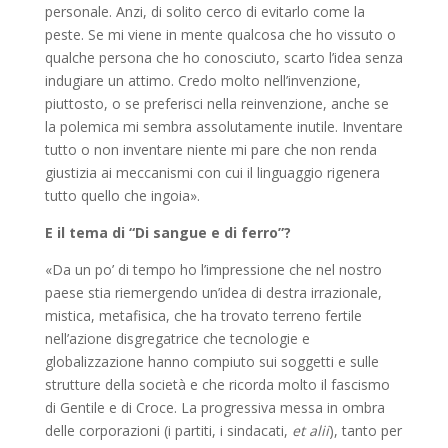
personale. Anzi, di solito cerco di evitarlo come la
peste. Se mi viene in mente qualcosa che ho vissuto o
qualche persona che ho conosciuto, scarto l’idea senza
indugiare un attimo. Credo molto nell’invenzione,
piuttosto, o se preferisci nella reinvenzione, anche se
la polemica mi sembra assolutamente inutile. Inventare
tutto o non inventare niente mi pare che non renda
giustizia ai meccanismi con cui il linguaggio rigenera
tutto quello che ingoia».
E il tema di “Di sangue e di ferro”?
«Da un po’ di tempo ho l’impressione che nel nostro
paese stia riemergendo un’idea di destra irrazionale,
mistica, metafisica, che ha trovato terreno fertile
nell’azione disgregatrice che tecnologie e
globalizzazione hanno compiuto sui soggetti e sulle
strutture della società e che ricorda molto il fascismo
di Gentile e di Croce. La progressiva messa in ombra
delle corporazioni (i partiti, i sindacati,
et alii
), tanto per