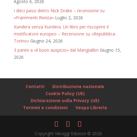
Agosto 6, 2026
I dieci passi dietro Nick Drake – recensione su
«Frammenti Rivista»
Luglio 2, 2026
Kundera senza Kundera. Un libro per riscoprire il
mistificatore europeo – Recensione su «Repubblica-
Torino»
Giugno 24, 2026
3 panini a «il buon auspicio» dal Mangialibri
Giugno 15,
2026
Contatti
Distribuzione nazionale
Cookie Policy (UE)
Dichiarazione sulla Privacy (UE)
Termini e condizioni
Vespa Libreria
Copyright Miraggi Edizioni © 2026