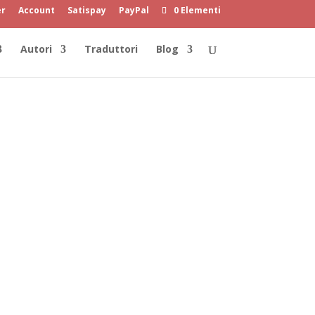
er
Account
Satispay
PayPal
0 Elementi
Autori
Traduttori
Blog