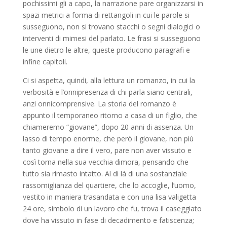
pochissimi gli a capo, la narrazione pare organizzarsi in
spazi metrici a forma di rettangoli in cui le parole si
susseguono, non si trovano stacchi o segni dialogici o
interventi di mimesi del parlato. Le frasi si susseguono
le une dietro le altre, queste producono paragrafi e
infine capitoli.
Ci si aspetta, quindi, alla lettura un romanzo, in cui la
verbosità e l’onnipresenza di chi parla siano centrali,
anzi onnicomprensive. La storia del romanzo è
appunto il temporaneo ritorno a casa di un figlio, che
chiameremo “giovane”, dopo 20 anni di assenza. Un
lasso di tempo enorme, che però il giovane, non più
tanto giovane a dire il vero, pare non aver vissuto e
così torna nella sua vecchia dimora, pensando che
tutto sia rimasto intatto. Al di là di una sostanziale
rassomiglianza del quartiere, che lo accoglie, l’uomo,
vestito in maniera trasandata e con una lisa valigetta
24 ore, simbolo di un lavoro che fu, trova il caseggiato
dove ha vissuto in fase di decadimento e fatiscenza;