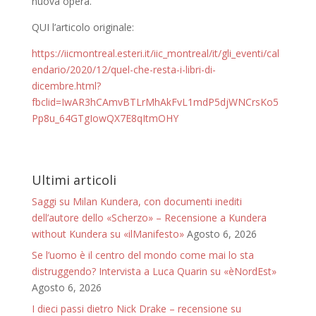
nuova opera.
QUI l’articolo originale:
https://iicmontreal.esteri.it/iic_montreal/it/gli_eventi/cal
endario/2020/12/quel-che-resta-i-libri-di-
dicembre.html?
fbclid=IwAR3hCAmvBTLrMhAkFvL1mdP5djWNCrsKo5
Pp8u_64GTgIowQX7E8qItmOHY
Ultimi articoli
Saggi su Milan Kundera, con documenti inediti
dell’autore dello «Scherzo» – Recensione a Kundera
without Kundera su «ilManifesto»
Agosto 6, 2026
Se l’uomo è il centro del mondo come mai lo sta
distruggendo? Intervista a Luca Quarin su «èNordEst»
Agosto 6, 2026
I dieci passi dietro Nick Drake – recensione su