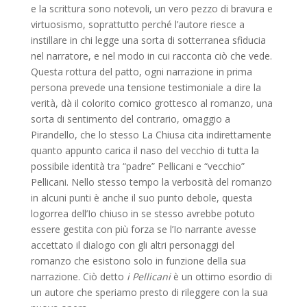
e la scrittura sono notevoli, un vero pezzo di bravura e
virtuosismo, soprattutto perché l’autore riesce a
instillare in chi legge una sorta di sotterranea sfiducia
nel narratore, e nel modo in cui racconta ciò che vede.
Questa rottura del patto, ogni narrazione in prima
persona prevede una tensione testimoniale a dire la
verità, dà il colorito comico grottesco al romanzo, una
sorta di sentimento del contrario, omaggio a
Pirandello, che lo stesso La Chiusa cita indirettamente
quanto appunto carica il naso del vecchio di tutta la
possibile identità tra “padre” Pellicani e “vecchio”
Pellicani. Nello stesso tempo la verbosità del romanzo
in alcuni punti è anche il suo punto debole, questa
logorrea dell’Io chiuso in se stesso avrebbe potuto
essere gestita con più forza se l’Io narrante avesse
accettato il dialogo con gli altri personaggi del
romanzo che esistono solo in funzione della sua
narrazione. Ciò detto
i Pellicani
è un ottimo esordio di
un autore che speriamo presto di rileggere con la sua