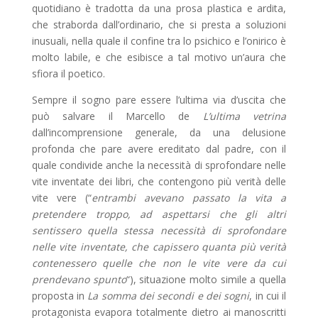
quotidiano è tradotta da una prosa plastica e ardita,
che straborda dall’ordinario, che si presta a soluzioni
inusuali, nella quale il confine tra lo psichico e l’onirico è
molto labile, e che esibisce a tal motivo un’aura che
sfiora il poetico.
Sempre il sogno pare essere l’ultima via d’uscita che
può salvare il Marcello de
L’ultima vetrina
dall’incomprensione generale, da una delusione
profonda che pare avere ereditato dal padre, con il
quale condivide anche la necessità di sprofondare nelle
vite inventate dei libri, che contengono più verità delle
vite vere (“
entrambi avevano passato la vita a
pretendere troppo, ad aspettarsi che gli altri
sentissero quella stessa necessità di sprofondare
nelle vite inventate, che capissero quanta più verità
contenessero quelle che non le vite vere da cui
prendevano spunto
“), situazione molto simile a quella
proposta in
La somma dei secondi e dei sogni
, in cui il
protagonista evapora totalmente dietro ai manoscritti