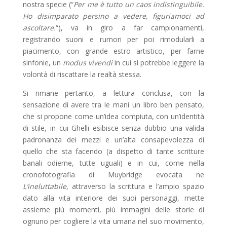
nostra specie (“
Per me è tutto un caos indistinguibile.
Ho disimparato persino a vedere, figuriamoci ad
ascoltare.
“), va in giro a far campionamenti,
registrando suoni e rumori per poi rimodularli a
piacimento, con grande estro artistico, per farne
sinfonie, un
modus vivendi
in cui si potrebbe leggere la
volontà di riscattare la realtà stessa.
Si rimane pertanto, a lettura conclusa, con la
sensazione di avere tra le mani un libro ben pensato,
che si propone come un’idea compiuta, con un’identità
di stile, in cui Ghelli esibisce senza dubbio una valida
padronanza dei mezzi e un’alta consapevolezza di
quello che sta facendo (a dispetto di tante scritture
banali odierne, tutte uguali) e in cui, come nella
cronofotografia di Muybridge evocata ne
L’ineluttabile
, attraverso la scrittura e l’ampio spazio
dato alla vita interiore dei suoi personaggi, mette
assieme più momenti, più immagini delle storie di
ognuno per cogliere la vita umana nel suo movimento,