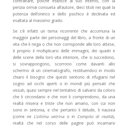
contraltare, poiché esibisce al suo interno, con la
perizia ormai consueta all’autore, dieci titoli nei quali la
potenza dell’onirico e dello psichico è declinata ed
esaltata al massimo grado.
Se c’è infatti un tema ricorrente che accomuna la
maggior parte dei personaggi del libro, a fronte di un
vita che li nega o che non corrisponde alle loro attese,
è proprio il moltiplicarsi delle immagini, dei quadri e
delle scene della loro vita interiore, che si succedono,
si sovrappongono, scorrono come davanti allo
schermo di un cinematografo, restituendoci in modo
chiaro il bisogno che questi sentono di rifugiarsi nel
sogno ad occhi aperti o in mondi più pensati che
vissuti, quasi sempre nel tentativo di salvarsi da coloro
che li circondano e che non li comprendono, da una
realtà misera e triste che non amano, con cui non
sono in sintonia, e che pertanto li delude, li nausea
(come ne
L’ultima vetrina
o in
Compito di realtà
),
realtà che nel corso delle pagine può incarnarsi