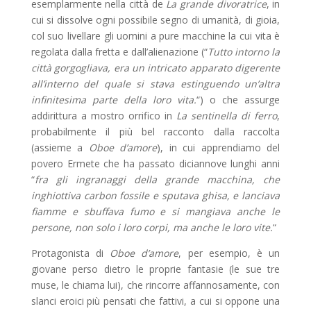
esemplarmente nella città de
La grande divoratrice
, in
cui si dissolve ogni possibile segno di umanità, di gioia,
col suo livellare gli uomini a pure macchine la cui vita è
regolata dalla fretta e dall’alienazione (“
Tutto intorno la
città gorgogliava, era un intricato apparato digerente
all’interno del quale si stava estinguendo un’altra
infinitesima parte della loro vita.
“) o che assurge
addirittura a mostro orrifico in
La sentinella di ferro
,
probabilmente il più bel racconto dalla raccolta
(assieme a
Oboe d’amore
), in cui apprendiamo del
povero Ermete che ha passato diciannove lunghi anni
“
fra gli ingranaggi della grande macchina, che
inghiottiva carbon fossile e sputava ghisa, e lanciava
fiamme e sbuffava fumo e si mangiava anche le
persone, non solo i loro corpi, ma anche le loro vite.
“
Protagonista di
Oboe d’amore
, per esempio, è un
giovane perso dietro le proprie fantasie (le sue tre
muse, le chiama lui), che rincorre affannosamente, con
slanci eroici più pensati che fattivi, a cui si oppone una