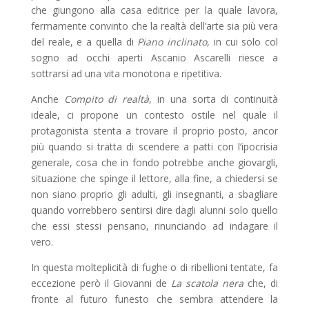
che giungono alla casa editrice per la quale lavora,
fermamente convinto che la realtà dell’arte sia più vera
del reale, e a quella di
Piano inclinato
, in cui solo col
sogno ad occhi aperti Ascanio Ascarelli riesce a
sottrarsi ad una vita monotona e ripetitiva.
Anche
Compito di realtà
, in una sorta di continuità
ideale, ci propone un contesto ostile nel quale il
protagonista stenta a trovare il proprio posto, ancor
più quando si tratta di scendere a patti con l’ipocrisia
generale, cosa che in fondo potrebbe anche giovargli,
situazione che spinge il lettore, alla fine, a chiedersi se
non siano proprio gli adulti, gli insegnanti, a sbagliare
quando vorrebbero sentirsi dire dagli alunni solo quello
che essi stessi pensano, rinunciando ad indagare il
vero.
In questa molteplicità di fughe o di ribellioni tentate, fa
eccezione però il Giovanni de
La scatola nera
che, di
fronte al futuro funesto che sembra attendere la