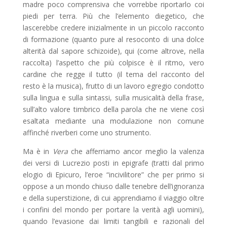
madre poco comprensiva che vorrebbe riportarlo coi
piedi per terra. Più che l’elemento diegetico, che
lascerebbe credere inizialmente in un piccolo racconto
di formazione (quanto pure al resoconto di una dolce
alterità dal sapore schizoide), qui (come altrove, nella
raccolta) l’aspetto che più colpisce è il ritmo, vero
cardine che regge il tutto (il tema del racconto del
resto è la musica), frutto di un lavoro egregio condotto
sulla lingua e sulla sintassi, sulla musicalità della frase,
sull’alto valore timbrico della parola che ne viene così
esaltata mediante una modulazione non comune
affinché riverberi come uno strumento.
Ma è in
Vera
che afferriamo ancor meglio la valenza
dei versi di Lucrezio posti in epigrafe (tratti dal primo
elogio di Epicuro, l’eroe “incivilitore” che per primo si
oppose a un mondo chiuso dalle tenebre dell’ignoranza
e della superstizione, di cui apprendiamo il viaggio oltre
i confini del mondo per portare la verità agli uomini),
quando l’evasione dai limiti tangibili e razionali del