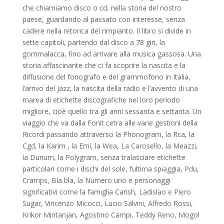
che chiamiamo disco o cd, nella storia del nostro
paese, guardando al passato con interesse, senza
cadere nella retorica del rimpianto. Il libro si divide in
sette capitoli, partendo dal disco a 78 giri, la
gommalacca, fino ad arrivare alla musica gassosa. Una
storia affascinante che ci fa scoprire la nascita e la
diffusione del fonografo e del grammofono in Italia,
l’arrivo del Jazz, la nascita della radio e l’avvento di una
marea di etichette discografiche nel loro periodo
migliore, cioè quello tra gli anni sessanta e settanta. Un
viaggio che va dalla Fonit cetra alle varie gestioni della
Ricordi passando attraverso la Phonogram, la Rca, la
Cgd, la Karim , la Emi, la Wea, La Carosello, la Meazzi,
la Durium, la Polygram, senza tralasciare etichette
particolari come i dischi del sole, l’ultima spiaggia, Pdu,
Cramps, Bla bla, la Numero uno e personaggi
significativi come la famiglia Carish, Ladislao e Piero
Sugar, Vincenzo Micocci, Lucio Salvini, Alfredo Rossi,
Krikor Mintanjan, Agostino Campi, Teddy Reno, Mogol