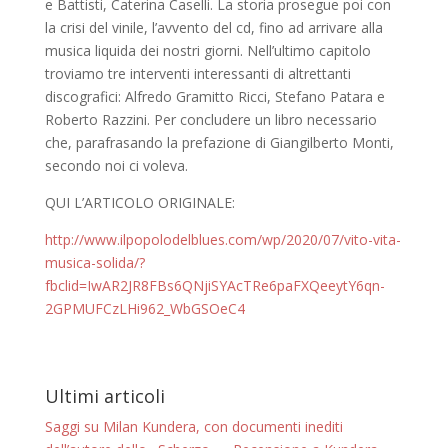
e Battisti, Caterina Caselli. La storia prosegue poi con
la crisi del vinile, l’avvento del cd, fino ad arrivare alla
musica liquida dei nostri giorni. Nell’ultimo capitolo
troviamo tre interventi interessanti di altrettanti
discografici: Alfredo Gramitto Ricci, Stefano Patara e
Roberto Razzini. Per concludere un libro necessario
che, parafrasando la prefazione di Giangilberto Monti,
secondo noi ci voleva.
QUI L’ARTICOLO ORIGINALE:
http://www.ilpopolodelblues.com/wp/2020/07/vito-vita-
musica-solida/?
fbclid=IwAR2JR8FBs6QNjiSYAcTRe6paFXQeeytY6qn-
2GPMUFCzLHi962_WbGSOeC4
Ultimi articoli
Saggi su Milan Kundera, con documenti inediti