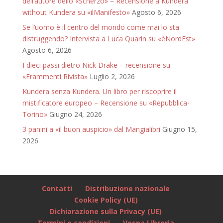
dell’autore dello «Scherzo» – Recensione a Kundera
without Kundera su «ilManifesto»
Agosto 6, 2026
Se l’uomo è il centro del mondo come mai lo sta
distruggendo? Intervista a Luca Quarin su «èNordEst»
Agosto 6, 2026
I dieci passi dietro Nick Drake – recensione su
«Frammenti Rivista»
Luglio 2, 2026
Kundera senza Kundera. Un libro per riscoprire il
mistificatore europeo – Recensione su «Repubblica-
Torino»
Giugno 24, 2026
3 panini a «il buon auspicio» dal Mangialibri
Giugno 15,
2026
Contatti
Distribuzione nazionale
Cookie Policy (UE)
Dichiarazione sulla Privacy (UE)
Termini e condizioni
Vespa Libreria