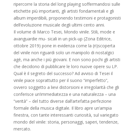
ripercorre la storia del long playing soffermandosi sulle
etichette più importanti, gli artisti fondamentali e gli
album imperdibili, proponendo testimoni e protagonisti
dell’evoluzione musicale degli ultimi cento anni.
Il volume di Marco Tesei, Mondo vinile. Stili, mode e
avanguardie mu- sicali in un pick-up (Zona Editrice,
ottobre 2019) pone in evidenza come la (ri)scoperta
del vinile non riguardi solo un manipolo di nostalgici
agé, ma anche i più giovani. E non sono pochi gli artisti
che decidono di pubblicare le loro nuove opere su LP.
Qual è il segreto del successo? Ad avviso di Tesei il
vinile piace soprattutto per il suono “imperfetto”,
ovvero soggetto a lievi distorsioni e irregolarità che gli
conferisce un’immediatezza e una naturalezza – una
“verità” – del tutto diverse dall’artefatta perfezione
formale della musica digitale. Il libro apre un’ampia
finestra, con tante interessanti curiosità, sul variegato
mondo del vinile: storia, personaggi, saperi, tendenze,
mercato.