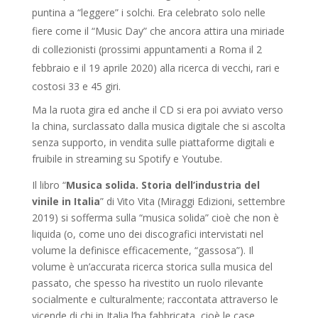
puntina a “leggere” i solchi. Era celebrato solo nelle
fiere come il “Music Day” che ancora attira una miriade
di collezionisti (prossimi appuntamenti a Roma il 2
febbraio e il 19 aprile 2020) alla ricerca di vecchi, rari e
costosi 33 e 45 giri.
Ma la ruota gira ed anche il CD si era poi avviato verso
la china, surclassato dalla musica digitale che si ascolta
senza supporto, in vendita sulle piattaforme digitali e
fruibile in streaming su Spotify e Youtube.
Il libro “
Musica solida. Storia dell’industria del
vinile in Italia
” di Vito Vita (Miraggi Edizioni, settembre
2019) si sofferma sulla “musica solida” cioè che non è
liquida (o, come uno dei discografici intervistati nel
volume la definisce efficacemente, “gassosa”). Il
volume è un’accurata ricerca storica sulla musica del
passato, che spesso ha rivestito un ruolo rilevante
socialmente e culturalmente; raccontata attraverso le
vicende di chi in Italia l’ha fabbricata, cioè le case