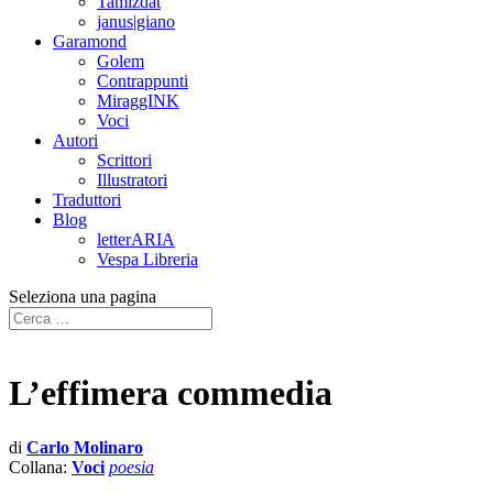
Tamizdat
janus|giano
Garamond
Golem
Contrappunti
MiraggINK
Voci
Autori
Scrittori
Illustratori
Traduttori
Blog
letterARIA
Vespa Libreria
Seleziona una pagina
L’effimera commedia
di
Carlo Molinaro
Collana:
Voci
poesia