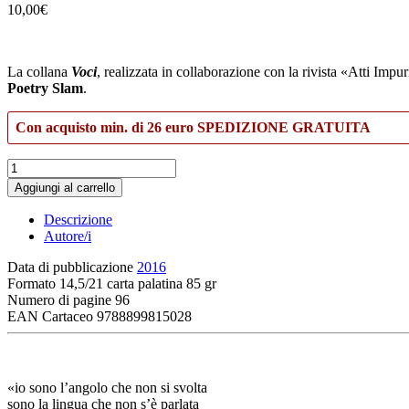
10,00
€
La collana
Voci
, realizzata in collaborazione con la rivista «Atti Impur
Poetry Slam
.
Con acquisto min. di 26 euro SPEDIZIONE GRATUITA
L’effimera
commedia
Aggiungi al carrello
quantità
Descrizione
Autore/i
Data di pubblicazione
2016
Formato
14,5/21 carta palatina 85 gr
Numero di pagine
96
EAN Cartaceo
9788899815028
«io sono l’angolo che non si svolta
sono la lingua che non s’è parlata