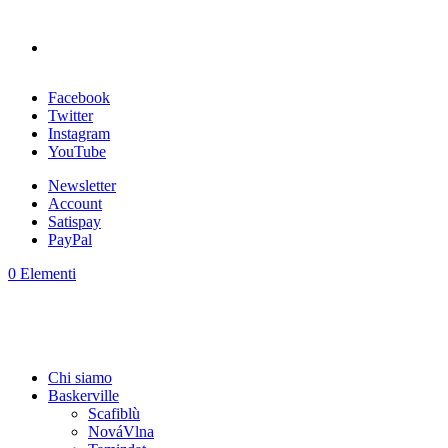
Facebook
Twitter
Instagram
YouTube
Newsletter
Account
Satispay
PayPal
0 Elementi
Chi siamo
Baskerville
Scafiblù
NováVlna