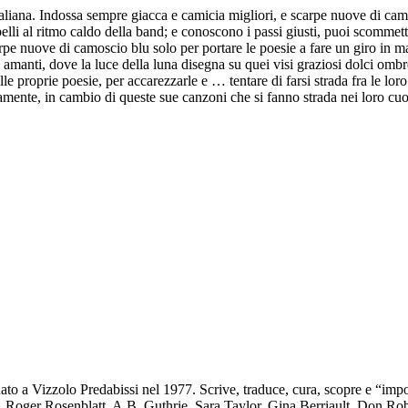
liana. Indossa sempre giacca e camicia migliori, e scarpe nuove di camosc
elli al ritmo caldo della band; e conoscono i passi giusti, puoi scommetter
pe nuove di camoscio blu solo per portare le poesie a fare un giro in ma
manti, dove la luce della luna disegna su quei visi graziosi dolci ombre 
e proprie poesie, per accarezzarle e … tentare di farsi strada fra le l
ramente, in cambio di queste sue canzoni che si fanno strada nei loro cu
to a Vizzolo Predabissi nel 1977. Scrive, traduce, cura, scopre e “impo
 Roger Rosenblatt, A.B. Guthrie, Sara Taylor, Gina Berriault, Don Robe