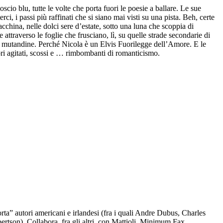
io blu, tutte le volte che porta fuori le poesie a ballare. Le sue
ci, i passi più raffinati che si siano mai visti su una pista. Beh, certe
cchina, nelle dolci sere d’estate, sotto una luna che scoppia di
attraverso le foglie che frusciano, lì, su quelle strade secondarie di
oro mutandine. Perché Nicola è un Elvis Fuorilegge dell’Amore. E le
ori agitati, scossi e … rimbombanti di romanticismo.
rta” autori americani e irlandesi (fra i quali Andre Dubus, Charles
rtson). Collabora, fra gli altri, con Mattioli, Minimum Fax,