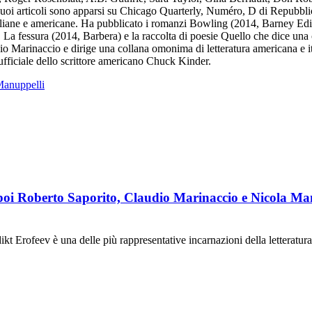
Suoi articoli sono apparsi su Chicago Quarterly, Numéro, D di Repubblic
italiane e americane. Ha pubblicato i romanzi Bowling (2014, Barney Edi
, La fessura (2014, Barbera) e la raccolta di poesie Quello che dice u
io Marinaccio e dirige una collana omonima di letteratura americana e
 ufficiale dello scrittore americano Chuck Kinder.
 Manuppelli
E poi Roberto Saporito, Claudio Marinaccio e Nicola Ma
t Erofeev è una delle più rappresentative incarnazioni della letteratu