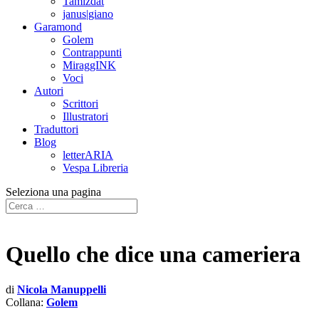
Tamizdat
janus|giano
Garamond
Golem
Contrappunti
MiraggINK
Voci
Autori
Scrittori
Illustratori
Traduttori
Blog
letterARIA
Vespa Libreria
Seleziona una pagina
Quello che dice una cameriera
di
Nicola Manuppelli
Collana:
Golem