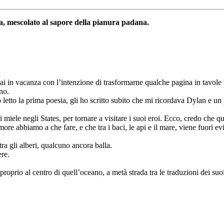
na, mescolato al sapore della pianura padana.
 in vacanza con l’intenzione di trasformarne qualche pagina in tavole i
no.
etto la prima poesia, gli ho scritto subito che mi ricordava Dylan e un
di miele negli States, per tornare a visitare i suoi eroi. Ecco, credo c
re abbiamo a che fare, e che tra i baci, le api e il mare, viene fuori ev
tra gli alberi, qualcuno ancora balla.
ere.
io al centro di quell’oceano, a metà strada tra le traduzioni dei suoi 