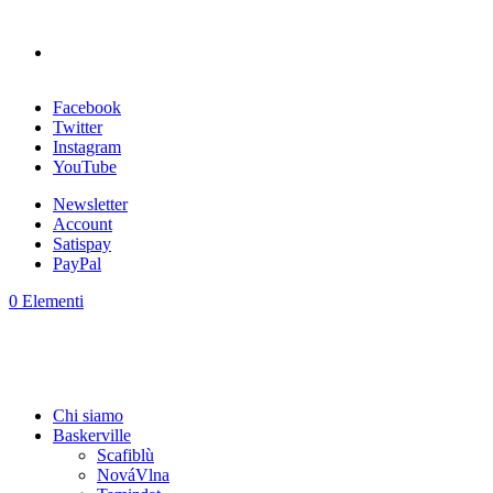
Facebook
Twitter
Instagram
YouTube
Newsletter
Account
Satispay
PayPal
0 Elementi
Chi siamo
Baskerville
Scafiblù
NováVlna