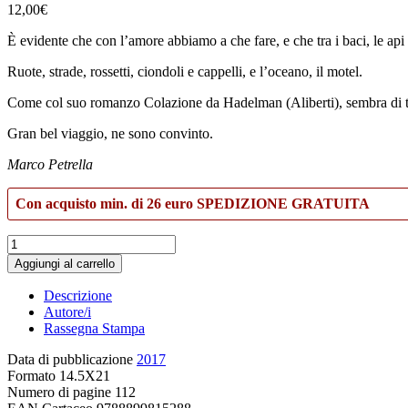
12,00
€
È evidente che con l’amore abbiamo a che fare, e che tra i baci, le api
Ruote, strade, rossetti, ciondoli e cappelli, e l’oceano, il motel.
Come col suo romanzo Colazione da Hadelman (Aliberti), sembra di trova
Gran bel viaggio, ne sono convinto.
Marco Petrella
Con acquisto min. di 26 euro SPEDIZIONE GRATUITA
Quello
che
Aggiungi al carrello
dice
una
Descrizione
cameriera
Autore/i
quantità
Rassegna Stampa
Data di pubblicazione
2017
Formato
14.5X21
Numero di pagine
112