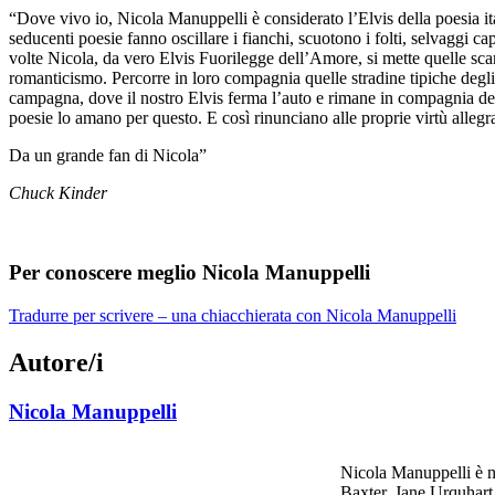
“Dove vivo io, Nicola Manuppelli è considerato l’Elvis della poesia ita
seducenti poesie fanno oscillare i fianchi, scuotono i folti, selvaggi cap
volte Nicola, da vero Elvis Fuorilegge dell’Amore, si mette quelle scar
romanticismo. Percorre in loro compagnia quelle stradine tipiche degli a
campagna, dove il nostro Elvis ferma l’auto e rimane in compagnia dell
poesie lo amano per questo. E così rinunciano alle proprie virtù alleg
Da un grande fan di Nicola”
Chuck Kinder
Per conoscere meglio Nicola Manuppelli
Tradurre per scrivere – una chiacchierata con Nicola Manuppelli
Autore/i
Nicola Manuppelli
Nicola Manuppelli è na
Baxter, Jane Urquhart,