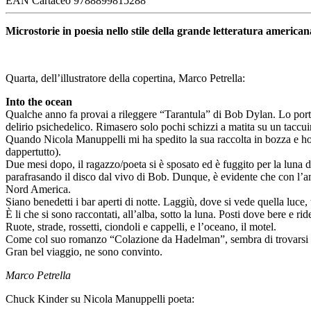
EAN Cartaceo
9788899815288
Microstorie in poesia nello stile della grande letteratura america
Quarta, dell’illustratore della copertina, Marco Petrella:
Into the ocean
Qualche anno fa provai a rileggere “Tarantula” di Bob Dylan. Lo portai
delirio psichedelico. Rimasero solo pochi schizzi a matita su un taccui
Quando Nicola Manuppelli mi ha spedito la sua raccolta in bozza e ho l
dappertutto).
Due mesi dopo, il ragazzo/poeta si è sposato ed è fuggito per la luna 
parafrasando il disco dal vivo di Bob. Dunque, è evidente che con l’amo
Nord America.
Siano benedetti i bar aperti di notte. Laggiù, dove si vede quella luce, 
È li che si sono raccontati, all’alba, sotto la luna. Posti dove bere e rid
Ruote, strade, rossetti, ciondoli e cappelli, e l’oceano, il motel.
Come col suo romanzo “Colazione da Hadelman”, sembra di trovarsi propr
Gran bel viaggio, ne sono convinto.
Marco Petrella
Chuck Kinder su Nicola Manuppelli poeta: