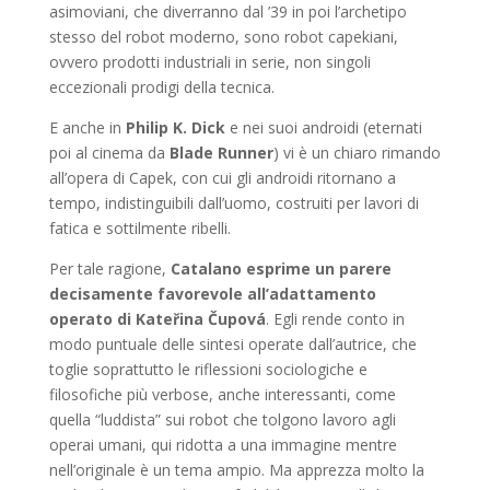
asimoviani, che diverranno dal ’39 in poi l’archetipo
stesso del robot moderno, sono robot capekiani,
ovvero prodotti industriali in serie, non singoli
eccezionali prodigi della tecnica.
E anche in
Philip K. Dick
e nei suoi androidi (eternati
poi al cinema da
Blade Runner
) vi è un chiaro rimando
all’opera di Capek, con cui gli androidi ritornano a
tempo, indistinguibili dall’uomo, costruiti per lavori di
fatica e sottilmente ribelli.
Per tale ragione,
Catalano esprime un parere
decisamente favorevole all’adattamento
operato di Kateřina Čupová
. Egli rende conto in
modo puntuale delle sintesi operate dall’autrice, che
toglie soprattutto le riflessioni sociologiche e
filosofiche più verbose, anche interessanti, come
quella “luddista” sui robot che tolgono lavoro agli
operai umani, qui ridotta a una immagine mentre
nell’originale è un tema ampio. Ma apprezza molto la