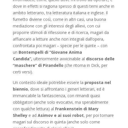
dove in effetti si ragiona spesso di questi temi anche in
ambito letterario, tra letteratura italiana e inglese. Il
fumetto diviene così, come in altri casi, una buona
mediazione con gli interessi degli allievi, con cui
proporre stimoli di riflessione e di ricerca, magari da
affiancare a letture anche non integrali dall’opera,
confrontata poi magari – specie per le quinte – con
un
Bontempelli di “Giovane Anima
Candida”,
ulteriormente avvicinabile al
discorso delle
“maschere” di Pirandello
(che ritorna in Dick, per
certi versi).
Un contesto ideale potrebbe essere la
proposta nel
biennio
, dove si affrontano i generi letterari, ed è
immancabile la fantascienza, con rimandi quasi
obbligatori (anche solo evocativi, ma sperabilmente
con qualche lettura) al
Frankenstein di Mary
Shelley
e ad
Asimov e ai suoi robot
, per poi tornare
magari sul discorso in quinta (anche solo come