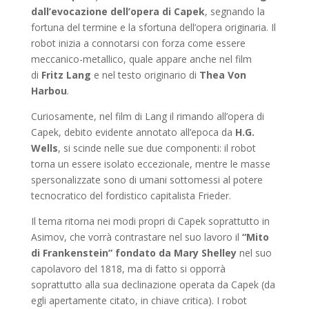
dall’evocazione dell’opera di Capek
, segnando la
fortuna del termine e la sfortuna dell’opera originaria. Il
robot inizia a connotarsi con forza come essere
meccanico-metallico, quale appare anche nel film
di
Fritz Lang
e nel testo originario di
Thea Von
Harbou
.
Curiosamente, nel film di Lang il rimando all’opera di
Capek, debito evidente annotato all’epoca da
H.G.
Wells
, si scinde nelle sue due componenti: il robot
torna un essere isolato eccezionale, mentre le masse
spersonalizzate sono di umani sottomessi al potere
tecnocratico del fordistico capitalista Frieder.
Il tema ritorna nei modi propri di Capek soprattutto in
Asimov, che vorrà contrastare nel suo lavoro il
“Mito
di Frankenstein” fondato da Mary Shelley
nel suo
capolavoro del 1818, ma di fatto si opporrà
soprattutto alla sua declinazione operata da Capek (da
egli apertamente citato, in chiave critica). I robot