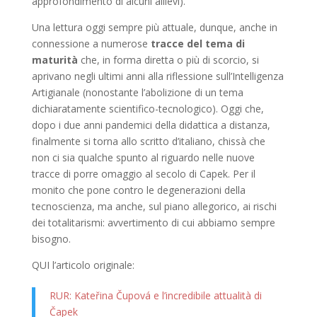
approfondimento di alcuni allievi).
Una lettura oggi sempre più attuale, dunque, anche in
connessione a numerose
tracce del tema di
maturità
che, in forma diretta o più di scorcio, si
aprivano negli ultimi anni alla riflessione sull’Intelligenza
Artigianale (nonostante l’abolizione di un tema
dichiaratamente scientifico-tecnologico). Oggi che,
dopo i due anni pandemici della didattica a distanza,
finalmente si torna allo scritto d’italiano, chissà che
non ci sia qualche spunto al riguardo nelle nuove
tracce di porre omaggio al secolo di Capek. Per il
monito che pone contro le degenerazioni della
tecnoscienza, ma anche, sul piano allegorico, ai rischi
dei totalitarismi: avvertimento di cui abbiamo sempre
bisogno.
QUI l’articolo originale:
RUR: Kateřina Čupová e l’incredibile attualità di
Čapek