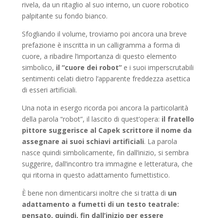
rivela, da un ritaglio al suo interno, un cuore robotico
palpitante su fondo bianco.
Sfogliando il volume, troviamo poi ancora una breve
prefazione è inscritta in un calligramma a forma di
cuore, a ribadire l’importanza di questo elemento
simbolico,
il “cuore dei robot”
e i suoi imperscrutabili
sentimenti celati dietro l’apparente freddezza asettica
di esseri artificiali.
Una nota in esergo ricorda poi ancora la particolarità
della parola “robot”, il lascito di quest’opera:
il fratello
pittore suggerisce al Capek scrittore il nome da
assegnare ai suoi schiavi artificiali
. La parola
nasce quindi simbolicamente, fin dall’inizio, si sembra
suggerire, dall’incontro tra immagine e letteratura, che
qui ritorna in questo adattamento fumettistico.
È bene non dimenticarsi inoltre che si tratta di
un
adattamento a fumetti di un testo teatrale:
pensato, quindi, fin dall’inizio per essere