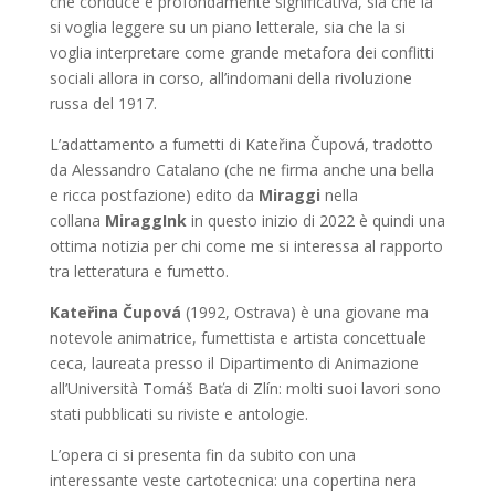
che conduce è profondamente significativa, sia che la
si voglia leggere su un piano letterale, sia che la si
voglia interpretare come grande metafora dei conflitti
sociali allora in corso, all’indomani della rivoluzione
russa del 1917.
L’adattamento a fumetti di Kateřina Čupová, tradotto
da Alessandro Catalano (che ne firma anche una bella
e ricca postfazione) edito da
Miraggi
nella
collana
MiraggInk
in questo inizio di 2022 è quindi una
ottima notizia per chi come me si interessa al rapporto
tra letteratura e fumetto.
Kateřina Čupová
(1992, Ostrava) è una giovane ma
notevole animatrice, fumettista e artista concettuale
ceca, laureata presso il Dipartimento di Animazione
all’Università Tomáš Baťa di Zlín: molti suoi lavori sono
stati pubblicati su riviste e antologie.
L’opera ci si presenta fin da subito con una
interessante veste cartotecnica: una copertina nera