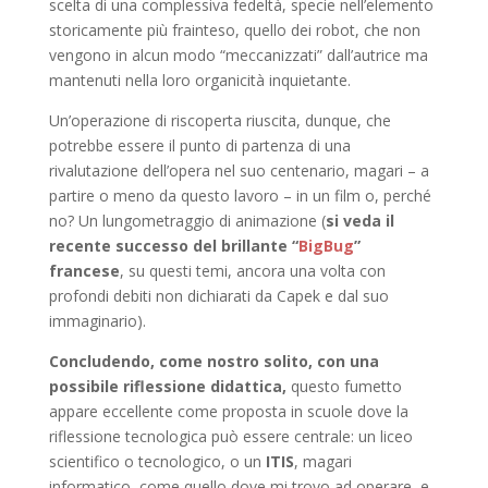
scelta di una complessiva fedeltà, specie nell’elemento
storicamente più frainteso, quello dei robot, che non
vengono in alcun modo “meccanizzati” dall’autrice ma
mantenuti nella loro organicità inquietante.
Un’operazione di riscoperta riuscita, dunque, che
potrebbe essere il punto di partenza di una
rivalutazione dell’opera nel suo centenario, magari – a
partire o meno da questo lavoro – in un film o, perché
no? Un lungometraggio di animazione (
si veda il
recente successo del brillante “
BigBug
”
francese
, su questi temi, ancora una volta con
profondi debiti non dichiarati da Capek e dal suo
immaginario).
Concludendo, come nostro solito, con una
possibile riflessione didattica,
questo fumetto
appare eccellente come proposta in scuole dove la
riflessione tecnologica può essere centrale: un liceo
scientifico o tecnologico, o un
ITIS
, magari
informatico, come quello dove mi trovo ad operare, e