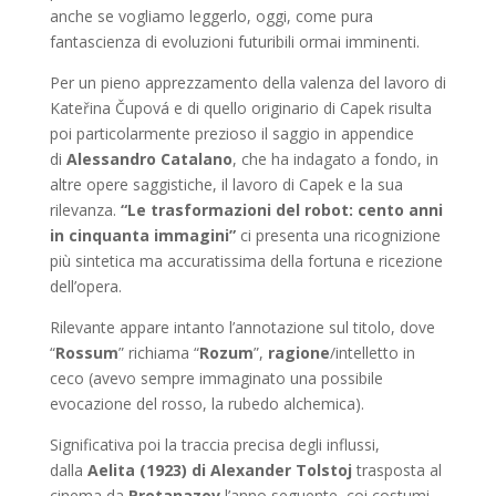
anche se vogliamo leggerlo, oggi, come pura
fantascienza di evoluzioni futuribili ormai imminenti.
Per un pieno apprezzamento della valenza del lavoro di
Kateřina Čupová e di quello originario di Capek risulta
poi particolarmente prezioso il saggio in appendice
di
Alessandro Catalano
, che ha indagato a fondo, in
altre opere saggistiche, il lavoro di Capek e la sua
rilevanza.
“Le trasformazioni del robot: cento anni
in cinquanta immagini”
ci presenta una ricognizione
più sintetica ma accuratissima della fortuna e ricezione
dell’opera.
Rilevante appare intanto l’annotazione sul titolo, dove
“
Rossum
” richiama “
Rozum
”,
ragione
/intelletto in
ceco (avevo sempre immaginato una possibile
evocazione del rosso, la rubedo alchemica).
Significativa poi la traccia precisa degli influssi,
dalla
Aelita (1923) di Alexander Tolstoj
trasposta al
cinema da
Protanazov
l’anno seguente, coi costumi