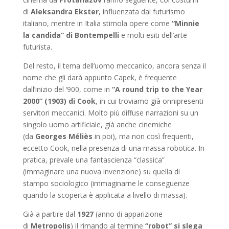
di
Aleksandra Ekster
, influenzata dal futurismo
italiano, mentre in Italia stimola opere come
“Minnie
la candida” di Bontempelli
e molti esiti dell’arte
futurista.
Del resto, il tema dell’uomo meccanico, ancora senza il
nome che gli darà appunto Capek, è frequente
dall’inizio del ‘900, come in
“A round trip to the Year
2000” (1903) di Cook
, in cui troviamo già onnipresenti
servitori meccanici. Molto più diffuse narrazioni su un
singolo uomo artificiale, già anche cinemiche
(da
Georges Méliès
in poi), ma non così frequenti,
eccetto Cook, nella presenza di una massa robotica. In
pratica, prevale una fantascienza “classica”
(immaginare una nuova invenzione) su quella di
stampo sociologico (immaginarne le conseguenze
quando la scoperta è applicata a livello di massa).
Già a partire dal
1927
(anno di apparizione
di
Metropolis
) il rimando al termine
“robot” si slega