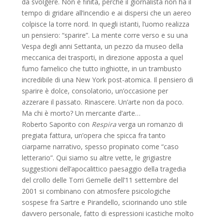
da svolgere. Non è finita, perché il giornalista non ha il
tempo di gridare all’incendio e ai dispersi che un aereo
colpisce la torre nord. In quegli istanti, l’uomo realizza
un pensiero: “sparire”. La mente corre verso e su una
Vespa degli anni Settanta, un pezzo da museo della
meccanica dei trasporti, in direzione apposta a quel
fumo famelico che tutto inghiotte, in un trambusto
incredibile di una New York post-atomica. Il pensiero di
sparire è dolce, consolatorio, un’occasione per
azzerare il passato. Rinascere. Un’arte non da poco.
Ma chi è morto? Un mercante d’arte…
Roberto Saporito con
Respira
verga un romanzo di
pregiata fattura, un’opera che spicca fra tanto
ciarpame narrativo, spesso propinato come “caso
letterario”. Qui siamo su altre vette, le grigiastre
suggestioni dell’apocalittico paesaggio della tragedia
del crollo delle Torri Gemelle dell’11 settembre del
2001 si combinano con atmosfere psicologiche
sospese fra Sartre e Pirandello, sciorinando uno stile
davvero personale, fatto di espressioni icastiche molto