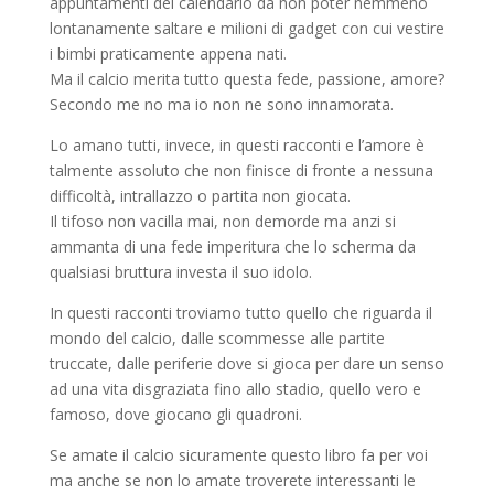
appuntamenti del calendario da non poter nemmeno
lontanamente saltare e milioni di gadget con cui vestire
i bimbi praticamente appena nati.
Ma il calcio merita tutto questa fede, passione, amore?
Secondo me no ma io non ne sono innamorata.
Lo amano tutti, invece, in questi racconti e l’amore è
talmente assoluto che non finisce di fronte a nessuna
difficoltà, intrallazzo o partita non giocata.
Il tifoso non vacilla mai, non demorde ma anzi si
ammanta di una fede imperitura che lo scherma da
qualsiasi bruttura investa il suo idolo.
In questi racconti troviamo tutto quello che riguarda il
mondo del calcio, dalle scommesse alle partite
truccate, dalle periferie dove si gioca per dare un senso
ad una vita disgraziata fino allo stadio, quello vero e
famoso, dove giocano gli quadroni.
Se amate il calcio sicuramente questo libro fa per voi
ma anche se non lo amate troverete interessanti le