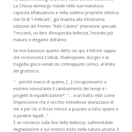
La Chiusa-demiurgo risiede nella sua maestosa
capacità affabulatoria e nella sublime proprietà stilistica
che fa di “i Pellicani”, già finalista alla XXXIIesima
edizione del Premio “Italo Calvino” (menzione speciale
Treccani), un libro d’insuperata bellezza, l’esordio più
maturo e elegante dell’anno.
Se non bastasse quanto detto sin qui, il lettore sappia
che riconoscerà Collodi, Shakespeare, Borges e la
tragedia greca venati da contrappunti comici, al limite
del grottesco.
“… perché invece di sparire, […] c’incaponivamo a
esistere nonostante il cambiamento dei tempi e i
progetti di riqualificazione?”. “… a un tratto ebbi come
l’impressione che il vecchio intendesse sbarazzarsi di
me e per ciò si fosse messo a puzzare a tutto spiano e
a perdere liquidi…”.
È un romanzo sulla fine della Bellezza, sull’inevitabile
degradazione e sul mistero insito nella natura umana. Il