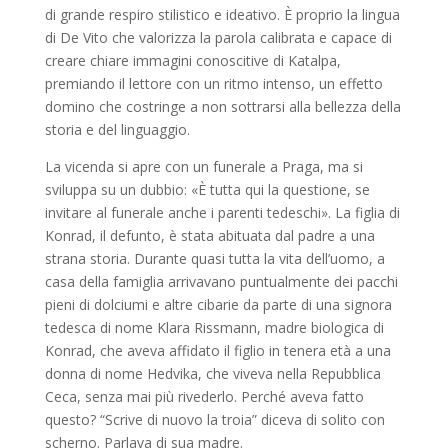
di grande respiro stilistico e ideativo. È proprio la lingua
di De Vito che valorizza la parola calibrata e capace di
creare chiare immagini conoscitive di Katalpa,
premiando il lettore con un ritmo intenso, un effetto
domino che costringe a non sottrarsi alla bellezza della
storia e del linguaggio.
La vicenda si apre con un funerale a Praga, ma si
sviluppa su un dubbio: «È tutta qui la questione, se
invitare al funerale anche i parenti tedeschi». La figlia di
Konrad, il defunto, è stata abituata dal padre a una
strana storia. Durante quasi tutta la vita dell’uomo, a
casa della famiglia arrivavano puntualmente dei pacchi
pieni di dolciumi e altre cibarie da parte di una signora
tedesca di nome Klara Rissmann, madre biologica di
Konrad, che aveva affidato il figlio in tenera età a una
donna di nome Hedvika, che viveva nella Repubblica
Ceca, senza mai più rivederlo. Perché aveva fatto
questo? “Scrive di nuovo la troia” diceva di solito con
scherno. Parlava di sua madre.