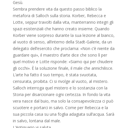
Gesù.
Sembra prendere vita da questo passo biblico la
metafora di Salloch sulla storia. Korber, Rebecca e
Lotte, seppur travolti dalla vita, manterranno integri gli
spazi esistenziali che hanno creato insieme. Quando
Korber viene sorpreso durante la sua lezione al bianco,
al vuoto di senso, all’interno della Stadt-Galerie, da un
delegato dell’esercito che proclama: «Non c’è niente da
guardare qui», il maestro d’arte dice che sono lì per
quel motivo e Lotte risponde: «Siamo qui per chiudere
gli occhi». È la soluzione finale, il male che annichilisce.
L’arte ha fatto il suo tempo, è stata svuotata,
censurata, proibita. Ci si rivolge al vuoto, al mistero.
Salloch interroga quel mistero e lo sostanzia con la
Storia per disarcionare ogni certezza. In fondo la vita
vera nasce dal buio, ma solo la consapevolezza ci può
scuotere e portarci in salvo. Come per Rebecca e la
sua piccola casa su una foglia adagiata sull’acqua. Sarà
in salvo, lontana dal male.
L’Antiquario vi saluta,