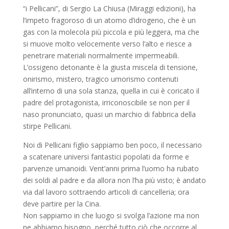
“i Pellicani”, di Sergio La Chiusa (Miraggi edizioni), ha
l’impeto fragoroso di un atomo d’idrogeno, che è un
gas con la molecola più piccola e più leggera, ma che
si muove molto velocemente verso l’alto e riesce a
penetrare materiali normalmente impermeabili.
L’ossigeno detonante è la giusta miscela di tensione,
onirismo, mistero, tragico umorismo contenuti
all’interno di una sola stanza, quella in cui è coricato il
padre del protagonista, irriconoscibile se non per il
naso pronunciato, quasi un marchio di fabbrica della
stirpe Pellicani.
Noi di Pellicani figlio sappiamo ben poco, il necessario
a scatenare universi fantastici popolati da forme e
parvenze umanoidi. Vent’anni prima l’uomo ha rubato
dei soldi al padre e da allora non l’ha più visto; è andato
via dal lavoro sottraendo articoli di cancelleria; ora
deve partire per la Cina.
Non sappiamo in che luogo si svolga l’azione ma non
ne abbiamo bisogno, perché tutto ciò che occorre al