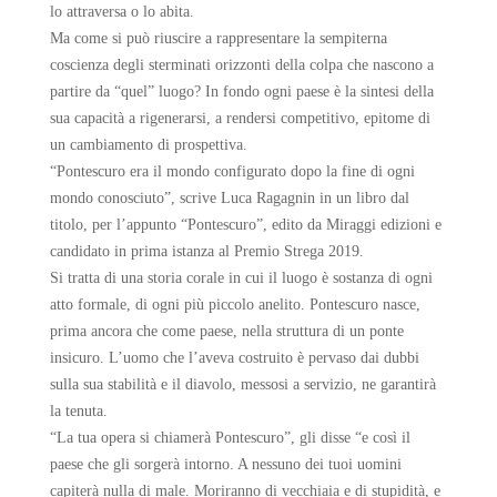
lo attraversa o lo abita.
Ma come si può riuscire a rappresentare la sempiterna
coscienza degli sterminati orizzonti della colpa che nascono a
partire da “quel” luogo? In fondo ogni paese è la sintesi della
sua capacità a rigenerarsi, a rendersi competitivo, epitome di
un cambiamento di prospettiva.
“Pontescuro era il mondo configurato dopo la fine di ogni
mondo conosciuto”, scrive Luca Ragagnin in un libro dal
titolo, per l’appunto “Pontescuro”, edito da Miraggi edizioni e
candidato in prima istanza al Premio Strega 2019.
Si tratta di una storia corale in cui il luogo è sostanza di ogni
atto formale, di ogni più piccolo anelito. Pontescuro nasce,
prima ancora che come paese, nella struttura di un ponte
insicuro. L’uomo che l’aveva costruito è pervaso dai dubbi
sulla sua stabilità e il diavolo, messosi a servizio, ne garantirà
la tenuta.
“La tua opera si chiamerà Pontescuro”, gli disse “e così il
paese che gli sorgerà intorno. A nessuno dei tuoi uomini
capiterà nulla di male. Moriranno di vecchiaia e di stupidità, e