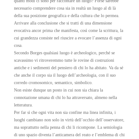
quanti modi ci sono per raccontare un luogo? Forse sarebbe
necessario comprendere cosa sia in realtà un luogo al di là
della sua posizione geografica e della cultura che lo permea.
Arrivare alla conclusione che si tratti di una dimensione
evocativa ancor prima che manifesta, così come la scrittura, la
cui grandezza consiste nel riuscire a evocare l’assenza di ogni
cosa.
Secondo Borges qualsiasi luogo è archeologico, perché se
scavassimo vi ritroveremmo tutte le rovine di costruzioni
antiche e i sedimenti del pensiero di chi lo ha abitato. Va da sé
che anche il corpo sia il luogo dell’archeologia, con il suo
corredo cromosomico, semantico, simbolico.
Non esiste dunque un posto in cui non sia chiara la
connotazione umana di chi lo ha attraversato, almeno nella
letteratura.
Per far sì che ogni vita non sia confine ma linea infinita, i
luoghi cambiano non solo in virtù dell’occhio dell’osservatore,
ma soprattutto nella penna di chi li ricompone. La semiologia
di uno spazio diventa l’anticamera del reato e l’emblema di chi