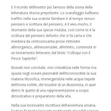
E il ricordo dell’insetto più famoso della storia della
letteratura ritorna prepotente. Lo scarafaggio kafkiano
trafitto nella sua scatola familiare è al tempo stesso
pensiero e scrittura del pensiero, è il vivo-morto, il
ritornante della sua specie mutata, così come lo è la
scrittura del pensiero defunto che si fa carta e che
riverbera da centosessanta prose intitolate
all’inorganico, all’inessenziale, all’infinito, contenute in
un testamento letterario dal titolo “Colloqui con il
Pesce Sapiente”.
Brunati non conclude, non cristallizza nelle forme ma
spazia negli oceani plasmabili dell’inconoscibile la sua
materia filosofica, immergendola nelle acque tiepide
dell’ironia sottile, del boudoir di un illusionista, in quel
dietro le quinte di una rappresentazione a scopo
dimostrativo e preparatorio della vita.
Nella sua incessante riscrittura dell’avventura umana,
l’autore fagocita l’assurdo restituendo plausibili scenari,