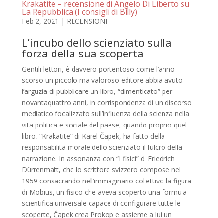
Krakatite – recensione di Angelo Di Liberto su
La Repubblica (I consigli di Billy)
Feb 2, 2021
|
RECENSIONI
L’incubo dello scienziato sulla
forza della sua scoperta
Gentili lettori, è davvero portentoso come l’anno
scorso un piccolo ma valoroso editore abbia avuto
l’arguzia di pubblicare un libro, “dimenticato” per
novantaquattro anni, in corrispondenza di un discorso
mediatico focalizzato sull’influenza della scienza nella
vita politica e sociale del paese, quando proprio quel
libro, “Krakatite” di Karel Čapek, ha fatto della
responsabilità morale dello scienziato il fulcro della
narrazione. In assonanza con “I fisici” di Friedrich
Dürrenmatt, che lo scrittore svizzero compose nel
1959 consacrando nell’immaginario collettivo la figura
di Möbius, un fisico che aveva scoperto una formula
scientifica universale capace di configurare tutte le
scoperte, Čapek crea Prokop e assieme a lui un