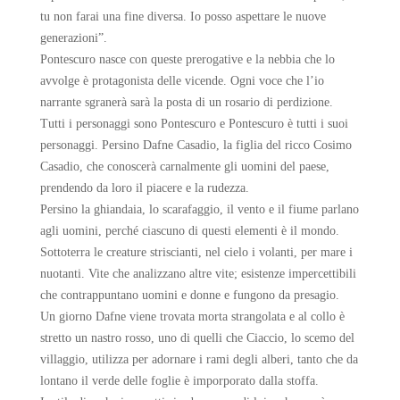
tu non farai una fine diversa. Io posso aspettare le nuove
generazioni”.
Pontescuro nasce con queste prerogative e la nebbia che lo
avvolge è protagonista delle vicende. Ogni voce che l’io
narrante sgranerà sarà la posta di un rosario di perdizione.
Tutti i personaggi sono Pontescuro e Pontescuro è tutti i suoi
personaggi. Persino Dafne Casadio, la figlia del ricco Cosimo
Casadio, che conoscerà carnalmente gli uomini del paese,
prendendo da loro il piacere e la rudezza.
Persino la ghiandaia, lo scarafaggio, il vento e il fiume parlano
agli uomini, perché ciascuno di questi elementi è il mondo.
Sottoterra le creature striscianti, nel cielo i volanti, per mare i
nuotanti. Vite che analizzano altre vite; esistenze impercettibili
che contrappuntano uomini e donne e fungono da presagio.
Un giorno Dafne viene trovata morta strangolata e al collo è
stretto un nastro rosso, uno di quelli che Ciaccio, lo scemo del
villaggio, utilizza per adornare i rami degli alberi, tanto che da
lontano il verde delle foglie è imporporato dalla stoffa.