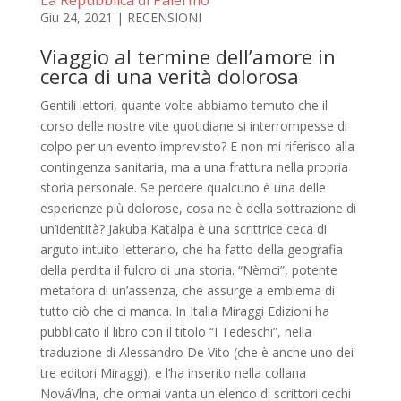
Giu 24, 2021
|
RECENSIONI
Viaggio al termine dell’amore in
cerca di una verità dolorosa
Gentili lettori, quante volte abbiamo temuto che il
corso delle nostre vite quotidiane si interrompesse di
colpo per un evento imprevisto? E non mi riferisco alla
contingenza sanitaria, ma a una frattura nella propria
storia personale. Se perdere qualcuno è una delle
esperienze più dolorose, cosa ne è della sottrazione di
un’identità? Jakuba Katalpa è una scrittrice ceca di
arguto intuito letterario, che ha fatto della geografia
della perdita il fulcro di una storia. “Nèmci”, potente
metafora di un’assenza, che assurge a emblema di
tutto ciò che ci manca. In Italia Miraggi Edizioni ha
pubblicato il libro con il titolo “I Tedeschi”, nella
traduzione di Alessandro De Vito (che è anche uno dei
tre editori Miraggi), e l’ha inserito nella collana
NováVlna, che ormai vanta un elenco di scrittori cechi