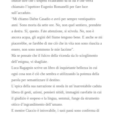
Inutile dire che i sospetti ricadranno su di lui e che verrà
chiamato l’ispettore Eugenio Romanelli per fare luce
sull’accaduto.
“Mi chiamo Dafne Casadio e avrò per sempre ventiquattro
anni. Sono morta da sette ore. No, non quel sentiero, prendete
a destra. Sì, questo. Fate attenzione, si scivola. No, non è
ancora acqua, gli argini del fiume tengono bene. E anche se mi
piacerebbe, se farebbe di me ciò che in vita non sono riuscita a
essere, non sono nemmeno le mie lacrime”.
Ma se pensate che il fulcro della vicenda sia lo scioglimento
dell’enigma, vi sbagliate.
Luca Ragagnin scrive un libro di inquietante bellezza in cui
ogni cosa non è ciò che sembra e utilizzando la potenza della
parola per semantizzare il destino.
L’epica della sua narrazione si snoda in un’inarrestabile caduta
libera di gesti, azioni, pensieri nitidi, immagini rarefatte in cui
il giudizio è sospeso e la lingua, semmai, funge da strumento
ottico d’ingrandimento dell’umano.
E mentre Ciaccio è introvabile, i suoi passi sono conferma di