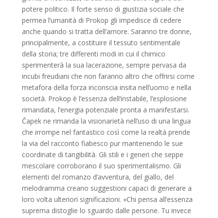
potere politico. Il forte senso di giustizia sociale che
permea l’umanità di Prokop gli impedisce di cedere
anche quando si tratta dell’amore. Saranno tre donne,
principalmente, a costituire il tessuto sentimentale
della storia; tre differenti modi in cui il chimico
sperimenterà la sua lacerazione, sempre pervasa da
incubi freudiani che non faranno altro che offrirsi come
metafora della forza inconscia insita nell’uomo e nella
società. Prokop è l’essenza dell’instabile, l’esplosione
rimandata, l’energia potenziale pronta a manifestarsi.
Čapek ne rimanda la visionarietà nell’uso di una lingua
che irrompe nel fantastico così come la realtà prende
la via del racconto fiabesco pur mantenendo le sue
coordinate di tangibilità. Gli stili e i generi che seppe
mescolare corroborano il suo sperimentalismo. Gli
elementi del romanzo d’avventura, del giallo, del
melodramma creano suggestioni capaci di generare a
loro volta ulteriori significazioni. «Chi pensa all’essenza
suprema distoglie lo sguardo dalle persone. Tu invece