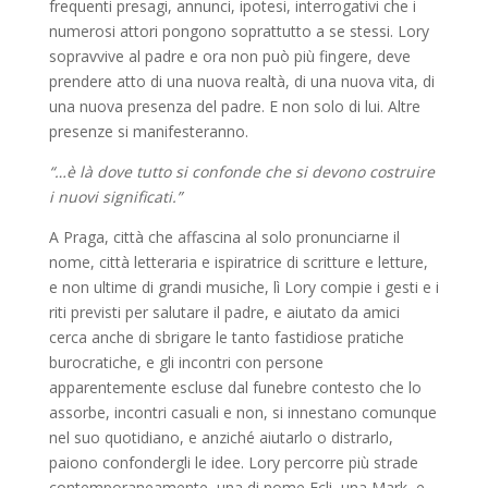
frequenti presagi, annunci, ipotesi, interrogativi che i
numerosi attori pongono soprattutto a se stessi. Lory
sopravvive al padre e ora non può più fingere, deve
prendere atto di una nuova realtà, di una nuova vita, di
una nuova presenza del padre. E non solo di lui. Altre
presenze si manifesteranno.
“…è là dove tutto si confonde che si devono costruire
i nuovi significati.”
A Praga, città che affascina al solo pronunciarne il
nome, città letteraria e ispiratrice di scritture e letture,
e non ultime di grandi musiche, lì Lory compie i gesti e i
riti previsti per salutare il padre, e aiutato da amici
cerca anche di sbrigare le tanto fastidiose pratiche
burocratiche, e gli incontri con persone
apparentemente escluse dal funebre contesto che lo
assorbe, incontri casuali e non, si innestano comunque
nel suo quotidiano, e anziché aiutarlo o distrarlo,
paiono confondergli le idee. Lory percorre più strade
contemporaneamente, una di nome Ecli, una Mark, e