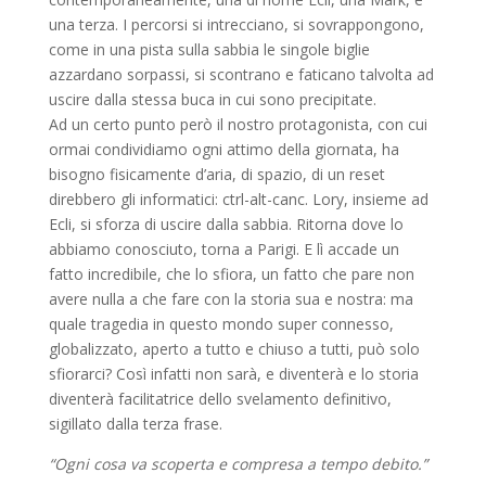
una terza. I percorsi si intrecciano, si sovrappongono,
come in una pista sulla sabbia le singole biglie
azzardano sorpassi, si scontrano e faticano talvolta ad
uscire dalla stessa buca in cui sono precipitate.
Ad un certo punto però il nostro protagonista, con cui
ormai condividiamo ogni attimo della giornata, ha
bisogno fisicamente d’aria, di spazio, di un reset
direbbero gli informatici: ctrl-alt-canc. Lory, insieme ad
Ecli, si sforza di uscire dalla sabbia. Ritorna dove lo
abbiamo conosciuto, torna a Parigi. E lì accade un
fatto incredibile, che lo sfiora, un fatto che pare non
avere nulla a che fare con la storia sua e nostra: ma
quale tragedia in questo mondo super connesso,
globalizzato, aperto a tutto e chiuso a tutti, può solo
sfiorarci? Così infatti non sarà, e diventerà e lo storia
diventerà facilitatrice dello svelamento definitivo,
sigillato dalla terza frase.
“Ogni cosa va scoperta e compresa a tempo debito.”