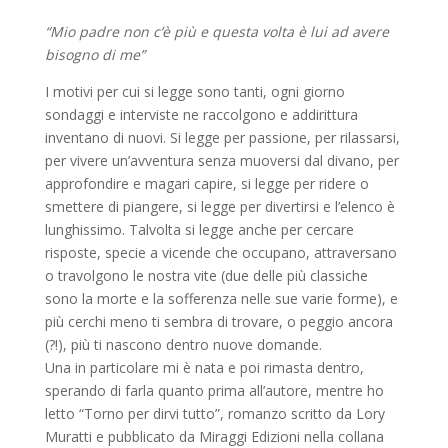
“Mio padre non c’è più e questa volta è lui ad avere
bisogno di me”
I motivi per cui si legge sono tanti, ogni giorno
sondaggi e interviste ne raccolgono e addirittura
inventano di nuovi. Si legge per passione, per rilassarsi,
per vivere un’avventura senza muoversi dal divano, per
approfondire e magari capire, si legge per ridere o
smettere di piangere, si legge per divertirsi e l’elenco è
lunghissimo. Talvolta si legge anche per cercare
risposte, specie a vicende che occupano, attraversano
o travolgono le nostra vite (due delle più classiche
sono la morte e la sofferenza nelle sue varie forme), e
più cerchi meno ti sembra di trovare, o peggio ancora
(?!), più ti nascono dentro nuove domande.
Una in particolare mi è nata e poi rimasta dentro,
sperando di farla quanto prima all’autore, mentre ho
letto “Torno per dirvi tutto”, romanzo scritto da Lory
Muratti e pubblicato da Miraggi Edizioni nella collana