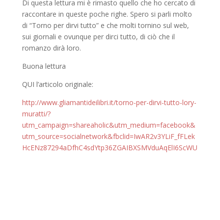
Di questa lettura mi è rimasto quello che ho cercato di
raccontare in queste poche righe. Spero si parli molto
di “Torno per dirvi tutto” e che molti tornino sul web,
sui giornali e ovunque per dirci tutto, di ciò che il
romanzo dirà loro.
Buona lettura
QUI l’articolo originale:
http://www.gliamantideilibri.it/torno-per-dirvi-tutto-lory-
muratti/?
utm_campaign=shareaholic&utm_medium=facebook&
utm_source=socialnetwork&fbclid=IwAR2v3YLiF_fFLek
HcENz87294aDfhC4sdYtp36ZGAIBXSMVduAqElI6ScWU