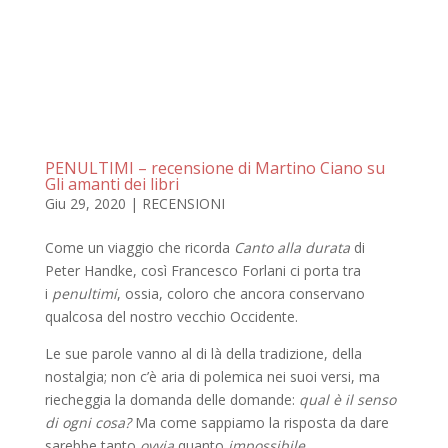
PENULTIMI – recensione di Martino Ciano su
Gli amanti dei libri
Giu 29, 2020
|
RECENSIONI
Come un viaggio che ricorda
Canto alla durata
di
Peter Handke, così Francesco Forlani ci porta tra
i
penultimi
, ossia, coloro che ancora conservano
qualcosa del nostro vecchio Occidente.
Le sue parole vanno al di là della tradizione, della
nostalgia; non c’è aria di polemica nei suoi versi, ma
riecheggia la domanda delle domande:
qual è il senso
di ogni cosa?
Ma come sappiamo la risposta da dare
sarebbe tanto
ovvia
quanto
impossibile
.