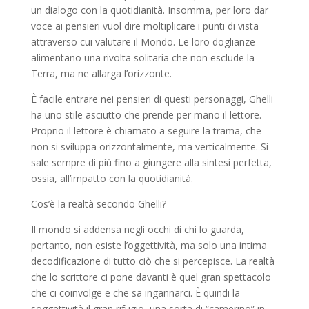
un dialogo con la quotidianità. Insomma, per loro dar
voce ai pensieri vuol dire moltiplicare i punti di vista
attraverso cui valutare il Mondo. Le loro doglianze
alimentano una rivolta solitaria che non esclude la
Terra, ma ne allarga l’orizzonte.
È facile entrare nei pensieri di questi personaggi, Ghelli
ha uno stile asciutto che prende per mano il lettore.
Proprio il lettore è chiamato a seguire la trama, che
non si sviluppa orizzontalmente, ma verticalmente. Si
sale sempre di più fino a giungere alla sintesi perfetta,
ossia, all’impatto con la quotidianità.
Cos’è la realtà secondo Ghelli?
Il mondo si addensa negli occhi di chi lo guarda,
pertanto, non esiste l’oggettività, ma solo una intima
decodificazione di tutto ciò che si percepisce. La realtà
che lo scrittore ci pone davanti è quel gran spettacolo
che ci coinvolge e che sa ingannarci. È quindi la
soggettività il gran rifugio, una sorta di “camerino” in