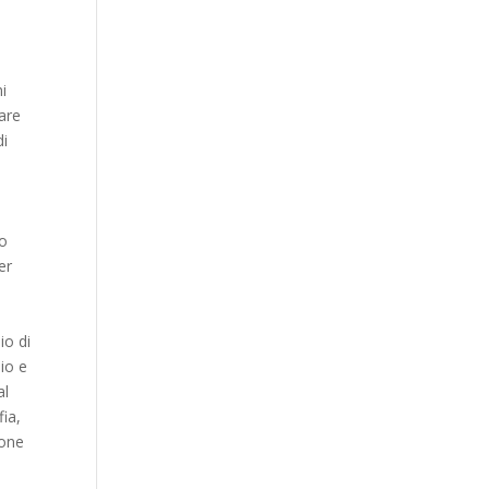
mi
vare
di
i
ho
er
io di
lio e
al
fia,
sone