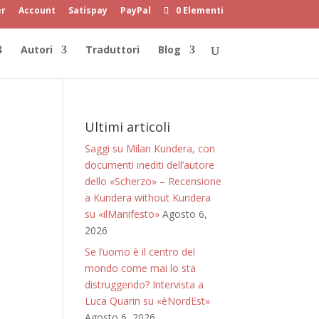
er
Account
Satispay
PayPal
0 Elementi
Autori
Traduttori
Blog
Ultimi articoli
Saggi su Milan Kundera, con
documenti inediti dell’autore
dello «Scherzo» – Recensione
a Kundera without Kundera
su «ilManifesto»
Agosto 6,
2026
Se l’uomo è il centro del
mondo come mai lo sta
distruggendo? Intervista a
Luca Quarin su «èNordEst»
Agosto 6, 2026