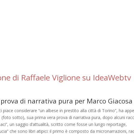
one di Raffaele Viglione su IdeaWebtv
 prova di narrativa pura per Marco Giacosa
i piace considerare “un albese in prestito alla città di Torino”, ha app
 (foto sotto), sua prima vera prova di narrativa pura, dopo al­cuni rac
indaci”, un saggio d’attualità, scritto come fosse un lungo reportage,
­cia” che sono libri atipici: il primo è composto da micronarrazioni, ra