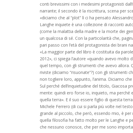
conti brevissimi con i me­de­simi protagonisti dall
narrante; il secondo è la riscrittura, scena per 
«diciamo che al “plot” lì ci ha pensato Ales­sand
Langhe inquiete è una collezione di racconti autobi
(come la malattia della madre e la morte dei gen
un qualcosa di sé. Con la particolarità che, pagin
pari passo con l’età del protagonista dei brani nar
«La maggior parte del libro è costituita da parole
2012», ci spiega l’autore «quando avevo molto da
quel tempo, con gli strumenti che avevo allora. Q
riviste (di­ciamo “risuonate”?) con gli strumenti
non togliere loro, appunto, l’anima. Diciamo che
Sul perché dell’inquietudine del titolo, Giacosa 
mente: quindi ero forse io, inquieto, ma perché e
quella terra». E il suo essere figlio di questa ter
Michele Ferrero (di cui si parla più volte nel testo
grande al piccolo, che però, essendo mio, è per m
quella filosofia ha fatto molto per le Langhe e p
che nessuno conosce, che per me sono importan