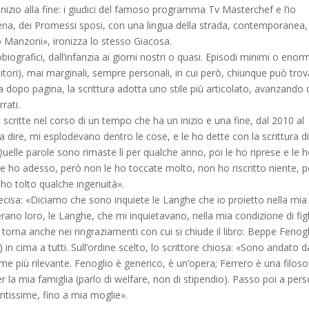
’inizio alla fine: i giudici del famoso programma Tv Ma­sterchef e l’io
scena, dei Pro­messi sposi, con una lingua della strada, contemporanea,
ro Manzoni», ironizza lo stesso Giacosa.
ografici, dall’infanzia ai giorni nostri o quasi. Episodi minimi o e­nor
itori), mai marginali, sempre personali, in cui però, chiunque può tro
a dopo pagina, la scrittura adotta uno stile più articolato, avanzando 
rati.
 scritte nel corso di un tempo che ha un inizio e una fine, dal 2010 al
 dire, mi esplodevano dentro le cose, e le ho dette con la scrittura d
uelle parole so­no rimaste lì per qualche anno, poi le ho riprese e le 
 che ho adesso, però non le ho toccate molto, non ho riscritto niente, p
 ho tolto qualche ingenuità».
precisa: «Diciamo che sono inquiete le Langhe che io proietto nella mia
rano loro, le Langhe, che mi inquietavano, nella mia condizione di figl
ra torna anche nei ringraziamenti con cui si chiude il libro: Beppe Fenog
) in cima a tutti. Sull’ordine scelto, lo scrittore chiosa: «Sono andato d
e più rilevante. Fenoglio è generico, è un’opera; Ferrero è una filoso
er la mia famiglia (parlo di welfare, non di stipendio). Passo poi a per
tissime, fino a mia moglie».