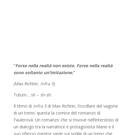
“
Forse nella realtà non esisto. Forse nella realtà
sono soltanto un’imitazione.
”
(Max Richter,
Infra 5
)
Tutum… sh – sh-sh.
Il ritmo di
Infra 5
di Max Richter, l’oscillare del vagone
di un treno: questa la cornice del romanzo di
Faulerová. Un romanzo che si muove nell’interstizio di
un dialogo tra la narratrice e protagonista Marie e il
suo riflesso mentre siede sul sedile di un treno che