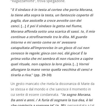
“Ragazzamorte”, trova spiegazione.
“
E il sindaco è in testa al corteo che porta Morana,
la tiene alta sopra la testa, un fantoccio coperto di
paglia, due assicelle a croce avvolte con dei
cenci.
[…]
E poi il sindaco la getta nel fiume,
Morana affonda sotto una scarica di sassi. Io, il mio
continuo a strofinarmelo tra le dita. Mi guardo
intorno e mi sento come se m’ avessero
catapultata all’improvviso in un gioco di cui non
conosco le regole: gioca con noi, dài gioca! È la
prima volta che mi sembra di non riuscire a capire
quel rituale, non capisco la loro gioia.
[…]
Vorrei
allungare la mano verso quella vecchina di cenci e
tirarla a riva.
” (pp. 29-30)
Un gesto mancato che rivela la dissonanza di Marie da
se stessa e dal mondo e che sancisce il momento in
cui sente di essere condannata.
“
Io sogno Morana.
Da anni e anni. / A furia di sognare la tua dea, è lei
che comincia a sognare te
” (p. 95)
; perseguitata a tal