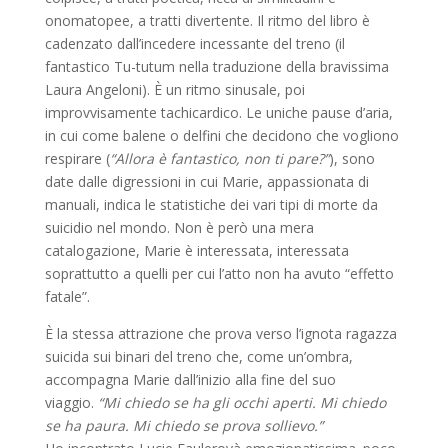
onomatopee, a tratti divertente. Il ritmo del libro è
cadenzato dall’incedere incessante del treno (il
fantastico Tu-tutum nella traduzione della bravissima
Laura Angeloni). È un ritmo sinusale, poi
improvvisamente tachicardico. Le uniche pause d’aria,
in cui come balene o delfini che decidono che vogliono
respirare (
“Allora è fantastico, non ti pare?”
), sono
date dalle digressioni in cui Marie, appassionata di
manuali, indica le statistiche dei vari tipi di morte da
suicidio nel mondo. Non è però una mera
catalogazione, Marie è interessata, interessata
soprattutto a quelli per cui l’atto non ha avuto “effetto
fatale”.
È la stessa attrazione che prova verso l’ignota ragazza
suicida sui binari del treno che, come un’ombra,
accompagna Marie dall’inizio alla fine del suo
viaggio.
“Mi chiedo se ha gli occhi aperti. Mi chiedo
se ha paura. Mi chiedo se prova sollievo.”