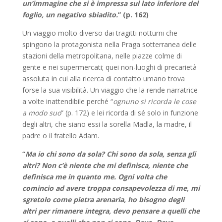
un’immagine che si è impressa sul lato inferiore del
foglio, un negativo sbiadito.
” (p. 162)
Un viaggio molto diverso dai tragitti notturni che
spingono la protagonista nella Praga sotterranea delle
stazioni della metropolitana, nelle piazze colme di
gente e nei supermercati; quei non-luoghi di precarietà
assoluta in cui alla ricerca di contatto umano trova
forse la sua visibilità. Un viaggio che la rende narratrice
a volte inattendibile perché “
ognuno si ricorda le cose
a modo suo
” (p. 172) e lei ricorda di sé solo in funzione
degli altri, che siano essi la sorella Madla, la madre, il
padre o il fratello Adam.
“
Ma io chi sono da sola? Chi sono da sola, senza gli
altri? Non c’è niente che mi definisca, niente che
definisca me in quanto me. Ogni volta che
comincio ad avere troppa consapevolezza di me, mi
sgretolo come pietra arenaria, ho bisogno degli
altri per rimanere integra, devo pensare a quelli che