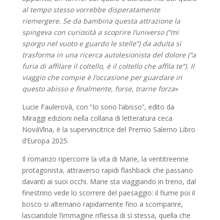
al tempo stesso vorrebbe disperatamente
riemergere. Se da bambina questa attrazione la
spingeva con curiosità a scoprire l’universo (“mi
sporgo nel vuoto e guardo le stelle”) da adulta si
trasforma in una ricerca autolesionista del dolore (“a
furia di affilare il coltello, è il coltello che affila te”). Il
viaggio che compie è l’occasione per guardare in
questo abisso e finalmente, forse, trarne forza
»
Lucie Faulerovà, con “Io sono l’abisso”, edito da
Miraggi edizioni nella collana di letteratura ceca
NováVlna, è la supervincitrice del Premio Salerno Libro
d’Europa 2025.
Il romanzo ripercorre la vita di Marie, la ventitreenne
protagonista, attraverso rapidi flashback che passano
davanti ai suoi occhi. Marie sta viaggiando in treno, dal
finestrino vede lo scorrere del paesaggio: il fiume poi il
bosco si alternano rapidamente fino a scomparire,
lasciandole l’immagine riflessa di sì stessa, quella che