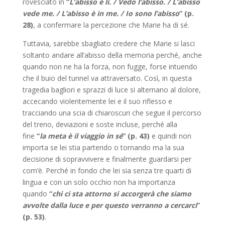
rovesciato in
“
L’abisso è lì. / Vedo l’abisso. / L’abisso
vede me. / L’abisso è in me. / Io sono l’abisso
” (p.
28)
, a confermare la percezione che Marie ha di sé.
Tuttavia, sarebbe sbagliato credere che Marie si lasci
soltanto andare all’abisso della memoria perché, anche
quando non ne ha la forza, non fugge, forse intuendo
che il buio del tunnel va attraversato. Così, in questa
tragedia bagliori e sprazzi di luce si alternano al dolore,
accecando violentemente lei e il suo riflesso e
tracciando una scia di chiaroscuri che segue il percorso
del treno, deviazioni e soste incluse, perché alla
fine
“
la meta è il viaggio in sé
” (p. 43)
e quindi non
importa se lei stia partendo o tornando ma la sua
decisione di sopravvivere e finalmente guardarsi per
com’è. Perché in fondo che lei sia senza tre quarti di
lingua e con un solo occhio non ha importanza
quando
“
chi ci sta attorno si accorgerà che siamo
avvolte dalla luce e per questo verranno a cercarci
”
(p. 53)
.