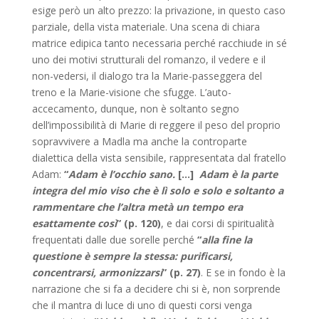
esige però un alto prezzo: la privazione, in questo caso
parziale, della vista materiale. Una scena di chiara
matrice edipica tanto necessaria perché racchiude in sé
uno dei motivi strutturali del romanzo, il vedere e il
non-vedersi, il dialogo tra la Marie-passeggera del
treno e la Marie-visione che sfugge. L’auto-
accecamento, dunque, non è soltanto segno
dell’impossibilità di Marie di reggere il peso del proprio
sopravvivere a Madla ma anche la controparte
dialettica della vista sensibile, rappresentata dal fratello
Adam:
“
Adam è l’occhio sano.
[…]
Adam è la parte
integra del mio viso che è lì solo e solo e soltanto a
rammentare che l’altra metà un tempo era
esattamente così
” (p. 120)
, e dai corsi di spiritualità
frequentati dalle due sorelle perché
“
alla fine la
questione è sempre la stessa: purificarsi,
concentrarsi, armonizzarsi
” (p. 27)
. E se in fondo è la
narrazione che si fa a decidere chi si è, non sorprende
che il mantra di luce di uno di questi corsi venga