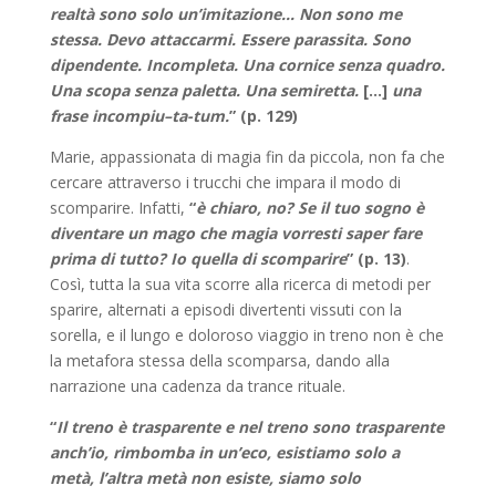
realtà sono solo un’imitazione… Non sono me
stessa. Devo attaccarmi. Essere parassita. Sono
dipendente. Incompleta. Una cornice senza quadro.
Una scopa senza paletta. Una semiretta.
[…]
una
frase incompiu–ta-tum.
” (p. 129)
Marie, appassionata di magia fin da piccola, non fa che
cercare attraverso i trucchi che impara il modo di
scomparire. Infatti,
“
è chiaro, no? Se il tuo sogno è
diventare un mago che magia vorresti saper fare
prima di tutto? Io quella di scomparire
” (p. 13)
.
Così, tutta la sua vita scorre alla ricerca di metodi per
sparire, alternati a episodi divertenti vissuti con la
sorella, e il lungo e doloroso viaggio in treno non è che
la metafora stessa della scomparsa, dando alla
narrazione una cadenza da trance rituale.
“
Il treno è trasparente e nel treno sono trasparente
anch’io, rimbomba in un’eco, esistiamo solo a
metà, l’altra metà non esiste, siamo solo