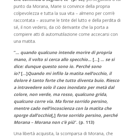
punto da Morana, Marie si convince della propria
colpevolezza e tutta la sua vita – almeno per com’è
raccontata – assume le tinte del lutto e della perdita di
sé, il non vedersi, da ciò derivante che la porta a
compiere atti di automutilazione come accecarsi con
una matita.
“
… quando qualcuno intende morire di propria
mano, il volto si cerca allo specchio…
[…]
… se si
dice: dunque questo sono io. Perché sono
io?
[…]
Quando mi infilo la matita nell’occhio, il
dolore è tanto forte che tutto diventa buio. Riesco
a intravedere solo il caos inondato per metà dal
colore, non verde, ma rosso, qualcuno grida,
qualcuno corre via. Ma forse sorrido persino,
mentre cado nell’incoscienza con la matita che
sporge dall’occhio
[,]
forse sorrido persino, perché
Morana – Morana non c’è più
”. (p. 113)
Una libertà acquisita, la scomparsa di Morana, che