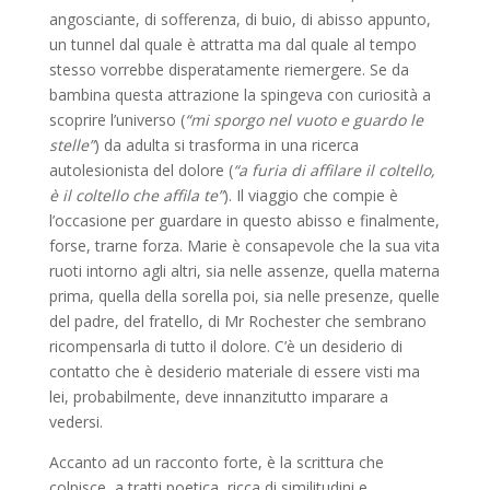
angosciante, di sofferenza, di buio, di abisso appunto,
un tunnel dal quale è attratta ma dal quale al tempo
stesso vorrebbe disperatamente riemergere. Se da
bambina questa attrazione la spingeva con curiosità a
scoprire l’universo (
“mi sporgo nel vuoto e guardo le
stelle”
) da adulta si trasforma in una ricerca
autolesionista del dolore (
“a furia di affilare il coltello,
è il coltello che affila te”
). Il viaggio che compie è
l’occasione per guardare in questo abisso e finalmente,
forse, trarne forza. Marie è consapevole che la sua vita
ruoti intorno agli altri, sia nelle assenze, quella materna
prima, quella della sorella poi, sia nelle presenze, quelle
del padre, del fratello, di Mr Rochester che sembrano
ricompensarla di tutto il dolore. C’è un desiderio di
contatto che è desiderio materiale di essere visti ma
lei, probabilmente, deve innanzitutto imparare a
vedersi.
Accanto ad un racconto forte, è la scrittura che
colpisce, a tratti poetica, ricca di similitudini e