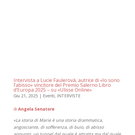
Intervista a Lucie Faulerovà, autrice di «Io sono
l’abisso» vincitore del Premio Salerno Libro
d’Europa 2025 – su «Ulisse Online»
Giu 21, 2025
|
Eventi
,
INTERVISTE
di
Angela Senatore
«
La storia di Marie è una storia drammatica,
angosciante, di sofferenza, di buio, di abisso
appunto, un tunnel dal quale è attratta ma dal quale