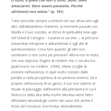
ci sono, a quelli che non ci sono. Devo. Devo
attaccarmi. Devo essere parassita. Perché
altrimenti non esisto.
” (p. 161)
Tutto procede sempre a tentoni nel suo attaccarsi agli
altri: dall’abbandono materno, ai momenti passati con
Madla e il suo suicidio, ai ritrovi di spiritualità new age
nel Sokol di Carogna – il paese in cui vive –, ai percorsi
universitari intrapresi e abbandonati e agli atti di
autolesionismo. Cosa fare quando gli altri non
sembrano o non sono più presenti? Allora non le resta
che una risposta: fingere di credere che ci sia ancora
qualcosa in cui credere. Infatti, Marie sceglie di
esistere nell’assenza, in quel vuoto solcato dalle
perdite e nella prospettiva di un perenne inverno. Ed è
proprio nell’assenza di un gesto, il suo non aderire al
rituale di passaggio dall’inverno alla primavera in cui il
fantoccio della dea della morte Morana viene fatto
affondare lanciandogli contro dei sassi che anche il
titolo del romanzo
Smrtholka
, letteralmente