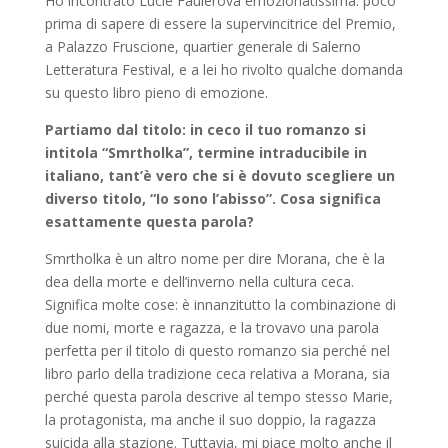
Ho incontrato Lucie Faulerovà emozionatissima. poco
prima di sapere di essere la supervincitrice del Premio,
a Palazzo Fruscione, quartier generale di Salerno
Letteratura Festival, e a lei ho rivolto qualche domanda
su questo libro pieno di emozione.
Partiamo dal titolo: in ceco il tuo romanzo si
intitola “Smrtholka”, termine intraducibile in
italiano, tant’è vero che si è dovuto scegliere un
diverso titolo, “Io sono l’abisso”. Cosa significa
esattamente questa parola?
Smrtholka è un altro nome per dire Morana, che è la
dea della morte e dell’inverno nella cultura ceca.
Significa molte cose: è innanzitutto la combinazione di
due nomi, morte e ragazza, e la trovavo una parola
perfetta per il titolo di questo romanzo sia perché nel
libro parlo della tradizione ceca relativa a Morana, sia
perché questa parola descrive al tempo stesso Marie,
la protagonista, ma anche il suo doppio, la ragazza
suicida alla stazione. Tuttavia, mi piace molto anche il