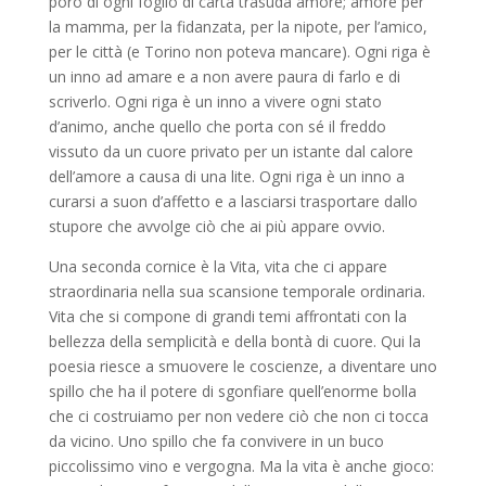
poro di ogni foglio di carta trasuda amore; amore per
la mamma, per la fidanzata, per la nipote, per l’amico,
per le città (e Torino non poteva mancare). Ogni riga è
un inno ad amare e a non avere paura di farlo e di
scriverlo. Ogni riga è un inno a vivere ogni stato
d’animo, anche quello che porta con sé il freddo
vissuto da un cuore privato per un istante dal calore
dell’amore a causa di una lite. Ogni riga è un inno a
curarsi a suon d’affetto e a lasciarsi trasportare dallo
stupore che avvolge ciò che ai più appare ovvio.
Una seconda cornice è la Vita, vita che ci appare
straordinaria nella sua scansione temporale ordinaria.
Vita che si compone di grandi temi affrontati con la
bellezza della semplicità e della bontà di cuore. Qui la
poesia riesce a smuovere le coscienze, a diventare uno
spillo che ha il potere di sgonfiare quell’enorme bolla
che ci costruiamo per non vedere ciò che non ci tocca
da vicino. Uno spillo che fa convivere in un buco
piccolissimo vino e vergogna. Ma la vita è anche gioco: