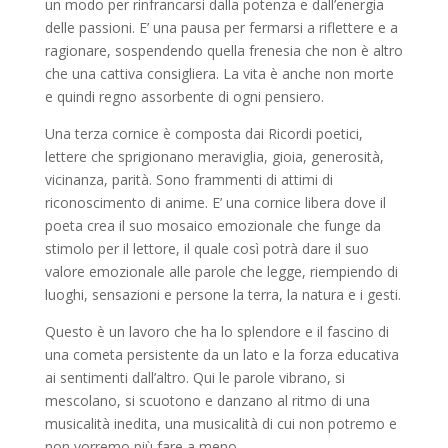
un modo per rinfrancarsi dalla potenza e dall’energia
delle passioni. E’ una pausa per fermarsi a riflettere e a
ragionare, sospendendo quella frenesia che non è altro
che una cattiva consigliera. La vita è anche non morte
e quindi regno assorbente di ogni pensiero.
Una terza cornice è composta dai Ricordi poetici,
lettere che sprigionano meraviglia, gioia, generosità,
vicinanza, parità. Sono frammenti di attimi di
riconoscimento di anime. E’ una cornice libera dove il
poeta crea il suo mosaico emozionale che funge da
stimolo per il lettore, il quale così potrà dare il suo
valore emozionale alle parole che legge, riempiendo di
luoghi, sensazioni e persone la terra, la natura e i gesti.
Questo è un lavoro che ha lo splendore e il fascino di
una cometa persistente da un lato e la forza educativa
ai sentimenti dall’altro. Qui le parole vibrano, si
mescolano, si scuotono e danzano al ritmo di una
musicalità inedita, una musicalità di cui non potremo e
non vorremo più fare a meno.