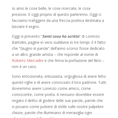
Io amo le cose belle, le cose ricercate, le cose
preziose. E oggi proprio di questo parleremo. Oggi ci
facciamo trafiggere da una freccia poetica destinata a
lasciare il segno.
Oggi vi presento “
Senti cosa ho scritto
” di Lorenzo
Bartolini, pagine in versi suddivise in tre tempi. E il fatto
che “Giugno in parole” dell’anno scorso fosse dedicato
a un altro grande artista – che risponde al nome di
Roberto Mercadini
e che firma la prefazione del libro –
non è un caso.
Sono emozionata, entusiasta, orgogliosa di avere letto
queste righe e di avere conosciuto il loro padrone. Tutti
dovremmo avere Lorenzo come amico, come
conoscente, come poeta. A nessuno dovrebbe essere
negato il diritto di godere delle sue parole, parole che
si posano come polvere di stelle sulle nostre palpebre
chiuse, parole che illuminano di meraviglia ogni