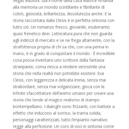
Vegas edizioni. Già il nome della casa editrice rimanda
alla memoria un mondo scintillante e fibrillante di
colori, gioiosità, brillantezza, dissolutezza anche. E la
storia raccontata dalla Clesis è in perfetta sintonia con
tutto ciò. Un romanzo fresco, giovanile, esuberante;
quasi frenetico direi. Letteratura pura che non guarda
agli indirizzi di mercato e se ne frega altamente, con la
strafottenza propria di chi sa che, con una penna in
mano, è in grado di conquistare il mondo. È incredibile
cosa possa inventarsi uno scrittore dalla fantasia
straripante, coma riesca a rendere verosimile una
storia che nella realtà non potrebbe esistere. Eva
Clesis, con leggerezza e delicata ironia, senza mai
strabordare, senza mai volgarizzare, gioca con le
infinite sfaccettature dell’animo umano per creare una
storia che tende al magico realismo di stampo
bontempelliano. I dialoghi sono frizzanti, con battute a
effetto che inducono al sorriso, la trama solida,
personaggi caratterizzati, tutto l’impianto narrativo
regge alla perfezione. Un coro di voci in sintonia come