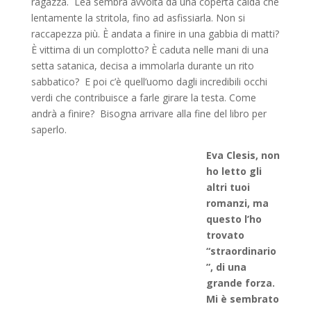
ragazza. Lea sembra avvolta da una coperta calda che
lentamente la stritola, fino ad asfissiarla. Non si
raccapezza più. È andata a finire in una gabbia di matti?
È vittima di un complotto? È caduta nelle mani di una
setta satanica, decisa a immolarla durante un rito
sabbatico? E poi c’è quell’uomo dagli incredibili occhi
verdi che contribuisce a farle girare la testa. Come
andrà a finire? Bisogna arrivare alla fine del libro per
saperlo.
Eva Clesis, non
ho letto gli
altri tuoi
romanzi, ma
questo l’ho
trovato
“straordinario
”, di una
grande forza.
Mi è sembrato