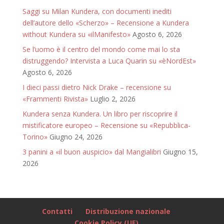
Saggi su Milan Kundera, con documenti inediti
dell’autore dello «Scherzo» – Recensione a Kundera
without Kundera su «ilManifesto»
Agosto 6, 2026
Se l’uomo è il centro del mondo come mai lo sta
distruggendo? Intervista a Luca Quarin su «èNordEst»
Agosto 6, 2026
I dieci passi dietro Nick Drake – recensione su
«Frammenti Rivista»
Luglio 2, 2026
Kundera senza Kundera. Un libro per riscoprire il
mistificatore europeo – Recensione su «Repubblica-
Torino»
Giugno 24, 2026
3 panini a «il buon auspicio» dal Mangialibri
Giugno 15,
2026
Contatti
Distribuzione nazionale
Cookie Policy (UE)