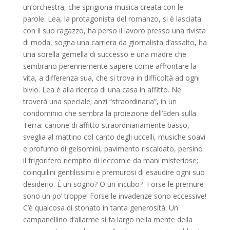
un’orchestra, che sprigiona musica creata con le
parole. Lea, la protagonista del romanzo, si è lasciata
con il suo ragazzo, ha perso il lavoro presso una rivista
di moda, sogna una carriera da giornalista d’assalto, ha
una sorella gemella di successo e una madre che
sembrano perennemente sapere come affrontare la
vita, a differenza sua, che si trova in difficoltà ad ogni
bivio. Lea è alla ricerca di una casa in affitto. Ne
troverà una speciale; anzi “straordinaria”, in un
condominio che sembra la proiezione dell’Eden sulla
Terra: canone di affitto straordinariamente basso,
sveglia al mattino col canto degli uccelli, musiche soavi
e profumo di gelsomini, pavimento riscaldato, persino
il frigorifero riempito di leccornie da mani misteriose;
coinquilini gentilissimi e premurosi di esaudire ogni suo
desiderio. È un sogno? O un incubo? Forse le premure
sono un po’ troppe! Forse le invadenze sono eccessive!
C’è qualcosa di stonato in tanta generosità. Un
campanellino d’allarme si fa largo nella mente della