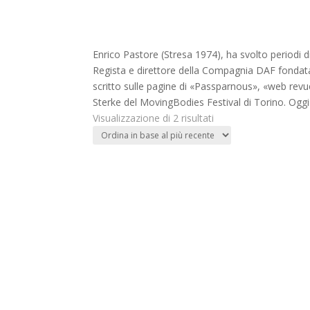
Enrico Pastore (Stresa 1974), ha svolto periodi
Regista e direttore della Compagnia DAF fondata 
scritto sulle pagine di «Passparnous», «web rev
Sterke del MovingBodies Festival di Torino. Ogg
Ordina
Visualizzazione di 2 risultati
in
base
al
più
recente