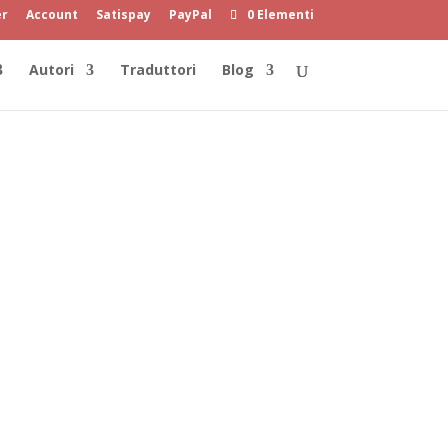
er
Account
Satispay
PayPal
0 Elementi
Autori
Traduttori
Blog