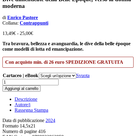
moderna
di
Enrico Pastore
Collana:
Contrappunti
Fascia
13,49
€
-
25,00
€
di
Tra bravura, bellezza e avanguardia, le dive della belle époque
prezzo:
come modelli di lotta ed emancipazione.
da
13,49€
a
Con acquisto min. di 26 euro SPEDIZIONE GRATUITA
25,00€
Cartaceo | eBook
Svuota
Che
peccato
Aggiungi al carrello
essere
una
Descrizione
curiosità
Autore/i
quantità
Rassegna Stampa
Data di pubblicazione
2024
Formato
14,5x21
Numero di pagine
416