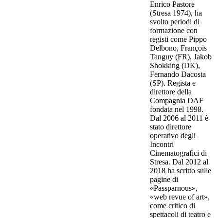
Enrico Pastore
(Stresa 1974), ha
svolto periodi di
formazione con
registi come Pippo
Delbono, François
Tanguy (FR), Jakob
Shokking (DK),
Fernando Dacosta
(SP). Regista e
direttore della
Compagnia DAF
fondata nel 1998.
Dal 2006 al 2011 è
stato direttore
operativo degli
Incontri
Cinematografici di
Stresa. Dal 2012 al
2018 ha scritto sulle
pagine di
«Passparnous»,
«web revue of art»,
come critico di
spettacoli di teatro e