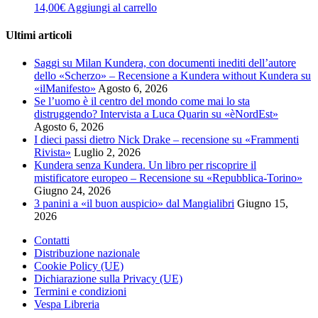
14,00
€
Aggiungi al carrello
Ultimi articoli
Saggi su Milan Kundera, con documenti inediti dell’autore
dello «Scherzo» – Recensione a Kundera without Kundera su
«ilManifesto»
Agosto 6, 2026
Se l’uomo è il centro del mondo come mai lo sta
distruggendo? Intervista a Luca Quarin su «èNordEst»
Agosto 6, 2026
I dieci passi dietro Nick Drake – recensione su «Frammenti
Rivista»
Luglio 2, 2026
Kundera senza Kundera. Un libro per riscoprire il
mistificatore europeo – Recensione su «Repubblica-Torino»
Giugno 24, 2026
3 panini a «il buon auspicio» dal Mangialibri
Giugno 15,
2026
Contatti
Distribuzione nazionale
Cookie Policy (UE)
Dichiarazione sulla Privacy (UE)
Termini e condizioni
Vespa Libreria