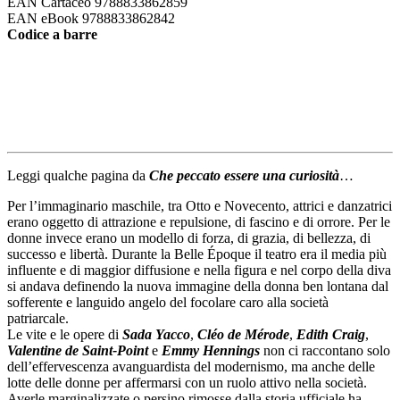
EAN Cartaceo
9788833862859
EAN eBook
9788833862842
Codice a barre
Leggi qualche pagina da
Che peccato essere una curiosità
…
Per l’immaginario maschile, tra Otto e Novecento, attrici e danzatrici
erano oggetto di attrazione e repulsione, di fascino e di orrore. Per le
donne invece erano un modello di forza, di grazia, di bellezza, di
successo e libertà. Durante la Belle Époque il teatro era il media più
influente e di maggior diffusione e nella figura e nel corpo della diva
si andava definendo la nuova immagine della donna ben lontana dal
sofferente e languido angelo del focolare caro alla società
patriarcale.
Le vite e le opere di
Sada Yacco
,
Cléo de Mérode
,
Edith Craig
,
Valentine de Saint-Point
e
Emmy Hen­nings
non ci raccontano solo
dell’effervescenza avanguardista del modernismo, ma anche delle
lotte delle donne per affermarsi con un ruolo attivo nella società.
Averle marginalizzate o persino rimosse dalla storia ufficiale ha