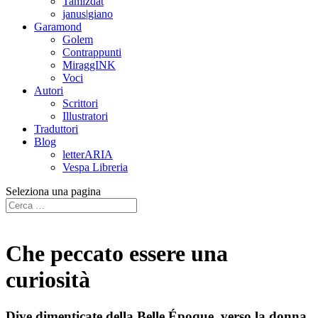
Tamizdat
janus|giano
Garamond
Golem
Contrappunti
MiraggINK
Voci
Autori
Scrittori
Illustratori
Traduttori
Blog
letterARIA
Vespa Libreria
Seleziona una pagina
Che peccato essere una
curiosità
Dive dimenticate della Belle Époque, verso la donna