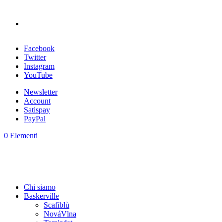
Facebook
Twitter
Instagram
YouTube
Newsletter
Account
Satispay
PayPal
0 Elementi
Chi siamo
Baskerville
Scafiblù
NováVlna