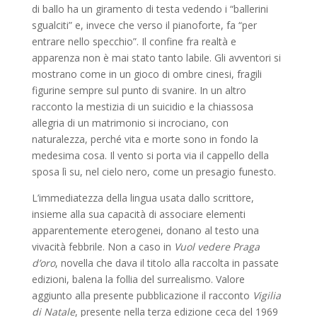
di ballo ha un giramento di testa vedendo i “ballerini
sgualciti” e, invece che verso il pianoforte, fa “per
entrare nello specchio”. Il confine fra realtà e
apparenza non è mai stato tanto labile. Gli avventori si
mostrano come in un gioco di ombre cinesi, fragili
figurine sempre sul punto di svanire. In un altro
racconto la mestizia di un suicidio e la chiassosa
allegria di un matrimonio si incrociano, con
naturalezza, perché vita e morte sono in fondo la
medesima cosa. Il vento si porta via il cappello della
sposa lì su, nel cielo nero, come un presagio funesto.
L’immediatezza della lingua usata dallo scrittore,
insieme alla sua capacità di associare elementi
apparentemente eterogenei, donano al testo una
vivacità febbrile. Non a caso in
Vuol vedere Praga
d’oro
, novella che dava il titolo alla raccolta in passate
edizioni, balena la follia del surrealismo. Valore
aggiunto alla presente pubblicazione il racconto
Vigilia
di Natale
, presente nella terza edizione ceca del 1969