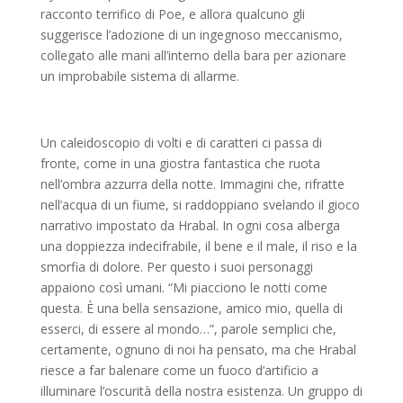
racconto terrifico di Poe, e allora qualcuno gli
suggerisce l’adozione di un ingegnoso meccanismo,
collegato alle mani all’interno della bara per azionare
un improbabile sistema di allarme.
Un caleidoscopio di volti e di caratteri ci passa di
fronte, come in una giostra fantastica che ruota
nell’ombra azzurra della notte. Immagini che, rifratte
nell’acqua di un fiume, si raddoppiano svelando il gioco
narrativo impostato da Hrabal. In ogni cosa alberga
una doppiezza indecifrabile, il bene e il male, il riso e la
smorfia di dolore. Per questo i suoi personaggi
appaiono così umani. “Mi piacciono le notti come
questa. È una bella sensazione, amico mio, quella di
esserci, di essere al mondo…”, parole semplici che,
certamente, ognuno di noi ha pensato, ma che Hrabal
riesce a far balenare come un fuoco d’artificio a
illuminare l’oscurità della nostra esistenza. Un gruppo di