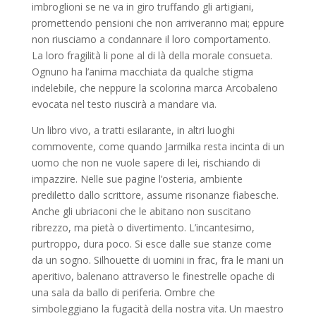
imbroglioni se ne va in giro truffando gli artigiani,
promettendo pensioni che non arriveranno mai; eppure
non riusciamo a condannare il loro comportamento.
La loro fragilità li pone al di là della morale consueta.
Ognuno ha l’anima macchiata da qualche stigma
indelebile, che neppure la scolorina marca Arcobaleno
evocata nel testo riuscirà a mandare via.
Un libro vivo, a tratti esilarante, in altri luoghi
commovente, come quando Jarmilka resta incinta di un
uomo che non ne vuole sapere di lei, rischiando di
impazzire. Nelle sue pagine l’osteria, ambiente
prediletto dallo scrittore, assume risonanze fiabesche.
Anche gli ubriaconi che le abitano non suscitano
ribrezzo, ma pietà o divertimento. L’incantesimo,
purtroppo, dura poco. Si esce dalle sue stanze come
da un sogno. Silhouette di uomini in frac, fra le mani un
aperitivo, balenano attraverso le finestrelle opache di
una sala da ballo di periferia. Ombre che
simboleggiano la fugacità della nostra vita. Un maestro