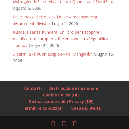
distruggendo? Intervista a Luca Quarin su «èNordEst»
Agosto 6, 2026
I dieci passi dietro Nick Drake – recensione su
«Frammenti Rivista»
Luglio 2, 2026
Kundera senza Kundera. Un libro per riscoprire il
mistificatore europeo – Recensione su «Repubblica-
Torino»
Giugno 24, 2026
3 panini a «il buon auspicio» dal Mangialibri
Giugno 15,
2026
Contatti
Distribuzione nazionale
Cookie Policy (UE)
Dichiarazione sulla Privacy (UE)
Termini e condizioni
Vespa Libreria