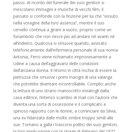
passo. Al ricordo del funerale dei suoi genitori si
mescolano immagini e musiche di vecchi film, il
passato si confonde con la finzione per lui che “vissuto
nella voragine della loro assenza”, mentre il suo
cervello continua a girare a vuoto, proprio come un
funambolo che non riesce più ad andare né avanti né
all’indietro. Qualcosa si smuove quando, avvisato
telefonicamente dall’infermiera personale di sua nonna
Antonia, Ferro viene richiamato improvvisamente a
Udine a causa dell’aggravarsi delle condizioni
dell’anziana donna. Il ritorno in città rischia di essere la
pietruzza che smuove i primi macigni di una valanga
che potrebbe diventare incontrollabile. Complici anche
la lettura di uno strano manoscritto inviatogli dalla
casa editrice, l’intenso scambio di mail con l’autore che
diventa una sorta di ossessione e il complicato e
spinoso rapporto con le donne, a cominciare da Silvia,
una ex fidanzata dalle molte ombre troppo simili alle
sue. Tornano a galla i trascorsi politici dei suoi genitori,
la loro implicazione con la strage di Peteano del 1972,