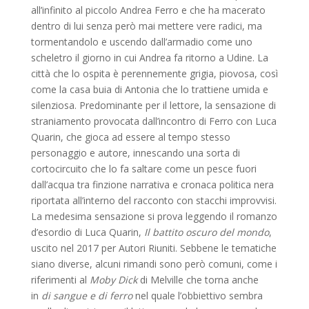
all’infinito al piccolo Andrea Ferro e che ha macerato
dentro di lui senza però mai mettere vere radici, ma
tormentandolo e uscendo dall’armadio come uno
scheletro il giorno in cui Andrea fa ritorno a Udine. La
città che lo ospita è perennemente grigia, piovosa, così
come la casa buia di Antonia che lo trattiene umida e
silenziosa. Predominante per il lettore, la sensazione di
straniamento provocata dall’incontro di Ferro con Luca
Quarin, che gioca ad essere al tempo stesso
personaggio e autore, innescando una sorta di
cortocircuito che lo fa saltare come un pesce fuori
dall’acqua tra finzione narrativa e cronaca politica nera
riportata all’interno del racconto con stacchi improvvisi.
La medesima sensazione si prova leggendo il romanzo
d’esordio di Luca Quarin,
Il battito oscuro del mondo
,
uscito nel 2017 per Autori Riuniti. Sebbene le tematiche
siano diverse, alcuni rimandi sono però comuni, come i
riferimenti al
Moby Dick
di Melville che torna anche
in
di sangue e di ferro
nel quale l’obbiettivo sembra