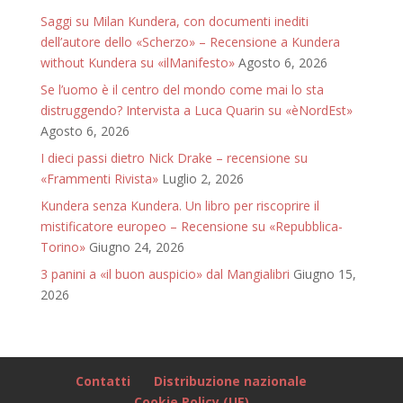
Saggi su Milan Kundera, con documenti inediti
dell’autore dello «Scherzo» – Recensione a Kundera
without Kundera su «ilManifesto»
Agosto 6, 2026
Se l’uomo è il centro del mondo come mai lo sta
distruggendo? Intervista a Luca Quarin su «èNordEst»
Agosto 6, 2026
I dieci passi dietro Nick Drake – recensione su
«Frammenti Rivista»
Luglio 2, 2026
Kundera senza Kundera. Un libro per riscoprire il
mistificatore europeo – Recensione su «Repubblica-
Torino»
Giugno 24, 2026
3 panini a «il buon auspicio» dal Mangialibri
Giugno 15,
2026
Contatti
Distribuzione nazionale
Cookie Policy (UE)