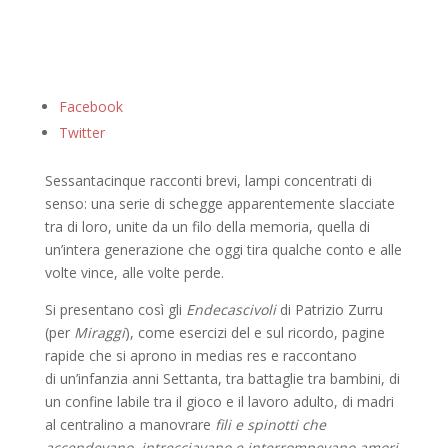
Facebook
Twitter
Sessantacinque racconti brevi, lampi concentrati di
senso: una serie di schegge apparentemente slacciate
tra di loro, unite da un filo della memoria, quella di
un’intera generazione che oggi tira qualche conto e alle
volte vince, alle volte perde.
Si presentano così gli
Endecascivoli
di Patrizio Zurru
(per
Miraggi
), come esercizi del e sul ricordo, pagine
rapide che si aprono in medias res e raccontano
di un’infanzia anni Settanta, tra battaglie tra bambini, di
un confine labile tra il gioco e il lavoro adulto, di madri
al centralino a manovrare
fili e spinotti che
accendevano, intrecciavano e interrompevano amori
,