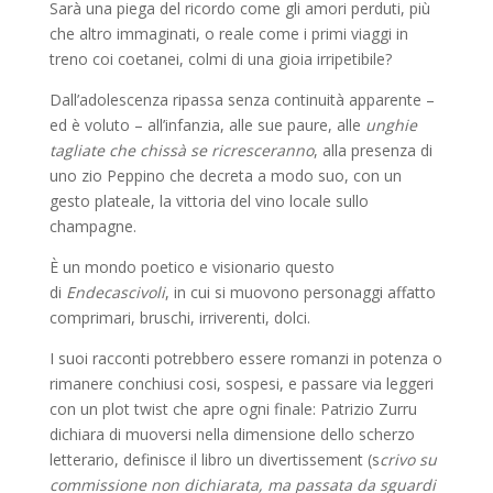
Sarà una piega del ricordo come gli amori perduti, più
che altro immaginati, o reale come i primi viaggi in
treno coi coetanei, colmi di una gioia irripetibile?
Dall’adolescenza ripassa senza continuità apparente –
ed è voluto – all’infanzia, alle sue paure, alle
unghie
tagliate che chissà se ricresceranno
, alla presenza di
uno zio Peppino che decreta a modo suo, con un
gesto plateale, la vittoria del vino locale sullo
champagne.
È un mondo poetico e visionario questo
di
Endecascivoli
, in cui si muovono personaggi affatto
comprimari, bruschi, irriverenti, dolci.
I suoi racconti potrebbero essere romanzi in potenza o
rimanere conchiusi cosi, sospesi, e passare via leggeri
con un plot twist che apre ogni finale: Patrizio Zurru
dichiara di muoversi nella dimensione dello scherzo
letterario, definisce il libro un divertissement (s
crivo su
commissione non dichiarata, ma passata da sguardi