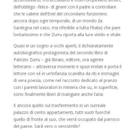
dell’obbligo -felice- di girare con il padre a controllare
che le cabine dell’Enel del circondario funzionino
ancora dopo ogni temporale, di un mondo (la
Sardegna nel caso, ma riferibile a tutta l’Italia) che pare
lontanissimo e che Zurru riporta alla luce vivido e vitale.
Quasi in un sogno a occhi aperti, il dichiaratamente
autobiografico protagonista del secondo libro di
Patrizio Zurru – già libraio, editore, ora agente
letterario – attraversa momenti e spazi irrelati e porta il
lettore con sé in un’infanzia scandita da riti e immagini
di vera poesia, come nel racconto dedicato al pranzo
con i parenti lavoratori in miniera che su, in superficie,
sono finalmente liberi di mangiare anche l’aria.
E ancora quello sul trasferimento in un surreale
palazzo di cento appartamenti, tutti vuoti fuorché
quello di fronte al suo, che verrà occupato dal parroco
del paese. Sarà vero o verosimile?