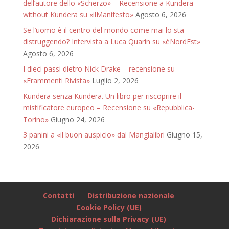
dell’autore dello «Scherzo» – Recensione a Kundera
without Kundera su «ilManifesto»
Agosto 6, 2026
Se l’uomo è il centro del mondo come mai lo sta
distruggendo? Intervista a Luca Quarin su «èNordEst»
Agosto 6, 2026
I dieci passi dietro Nick Drake – recensione su
«Frammenti Rivista»
Luglio 2, 2026
Kundera senza Kundera. Un libro per riscoprire il
mistificatore europeo – Recensione su «Repubblica-
Torino»
Giugno 24, 2026
3 panini a «il buon auspicio» dal Mangialibri
Giugno 15,
2026
Contatti
Distribuzione nazionale
Cookie Policy (UE)
Dichiarazione sulla Privacy (UE)