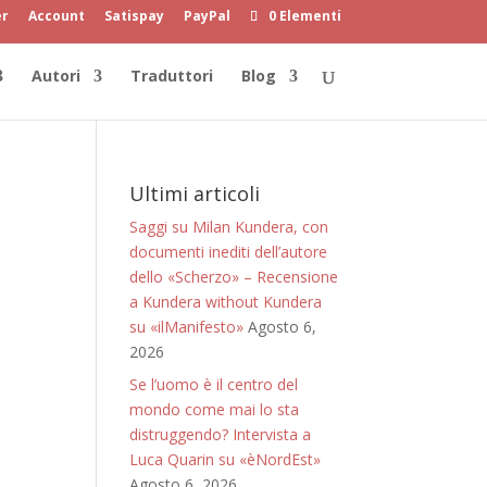
er
Account
Satispay
PayPal
0 Elementi
Autori
Traduttori
Blog
Ultimi articoli
Saggi su Milan Kundera, con
documenti inediti dell’autore
dello «Scherzo» – Recensione
a Kundera without Kundera
su «ilManifesto»
Agosto 6,
2026
Se l’uomo è il centro del
mondo come mai lo sta
distruggendo? Intervista a
Luca Quarin su «èNordEst»
Agosto 6, 2026