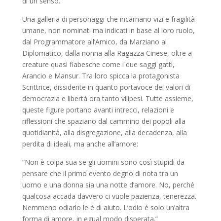
di un senso.
Una galleria di personaggi che incarnano vizi e fragilità
umane, non nominati ma indicati in base al loro ruolo,
dal Programmatore all’Amico, da Marziano al
Diplomatico, dalla nonna alla Ragazza Cinese, oltre a
creature quasi fiabesche come i due saggi gatti,
Arancio e Mansur. Tra loro spicca la protagonista
Scrittrice, dissidente in quanto portavoce dei valori di
democrazia e libertà ora tanto vilipesi. Tutte assieme,
queste figure portano avanti intrecci, relazioni e
riflessioni che spaziano dal cammino dei popoli alla
quotidianità, alla disgregazione, alla decadenza, alla
perdita di ideali, ma anche all’amore:
“Non è colpa sua se gli uomini sono così stupidi da
pensare che il primo evento degno di nota tra un
uomo e una donna sia una notte d’amore. No, perché
qualcosa accada davvero ci vuole pazienza, tenerezza.
Nemmeno odiarlo le è di aiuto. L’odio è solo un’altra
forma di amore, in egual modo disperata.”