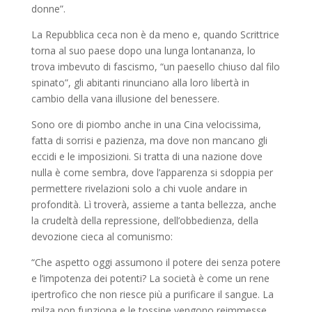
donne”.
La Repubblica ceca non è da meno e, quando Scrittrice
torna al suo paese dopo una lunga lontananza, lo
trova imbevuto di fascismo, “un paesello chiuso dal filo
spinato”, gli abitanti rinunciano alla loro libertà in
cambio della vana illusione del benessere.
Sono ore di piombo anche in una Cina velocissima,
fatta di sorrisi e pazienza, ma dove non mancano gli
eccidi e le imposizioni. Si tratta di una nazione dove
nulla è come sembra, dove l’apparenza si sdoppia per
permettere rivelazioni solo a chi vuole andare in
profondità. Lì troverà, assieme a tanta bellezza, anche
la crudeltà della repressione, dell’obbedienza, della
devozione cieca al comunismo:
“Che aspetto oggi assumono il potere dei senza potere
e l’impotenza dei potenti? La società è come un rene
ipertrofico che non riesce più a purificare il sangue. La
milza non funziona e le tossine vengono reimmesse