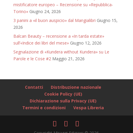
mistificatore europeo – Recensione su «Repubblica-
Torino»
Giugno 24, 2026
3 panini a «il buon auspicio» dal Mangialibri
Giugno 15,
2026
Balcan Beauty – recensione a «In tarda estate»
sull’«Indice dei libri del mese»
Giugno 12, 2026
Segnalazione di «Kundera without Kundera» su Le
Parole e le Cose #2
Maggio 21, 2026
Contatti
Distribuzione nazionale
Cookie Policy (UE)
Dichiarazione sulla Privacy (UE)
Termini e condizioni
Vespa Libreria
Copyright Miraggi Edizioni © 2026