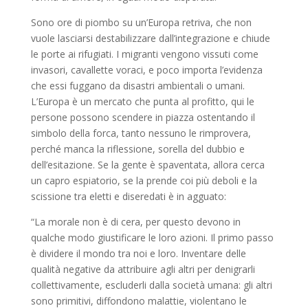
Sono ore di piombo su un’Europa retriva, che non
vuole lasciarsi destabilizzare dall’integrazione e chiude
le porte ai rifugiati. I migranti vengono vissuti come
invasori, cavallette voraci, e poco importa l’evidenza
che essi fuggano da disastri ambientali o umani.
L’Europa è un mercato che punta al profitto, qui le
persone possono scendere in piazza ostentando il
simbolo della forca, tanto nessuno le rimprovera,
perché manca la riflessione, sorella del dubbio e
dell’esitazione. Se la gente è spaventata, allora cerca
un capro espiatorio, se la prende coi più deboli e la
scissione tra eletti e diseredati è in agguato:
“La morale non è di cera, per questo devono in
qualche modo giustificare le loro azioni. Il primo passo
è dividere il mondo tra noi e loro. Inventare delle
qualità negative da attribuire agli altri per denigrarli
collettivamente, escluderli dalla società umana: gli altri
sono primitivi, diffondono malattie, violentano le