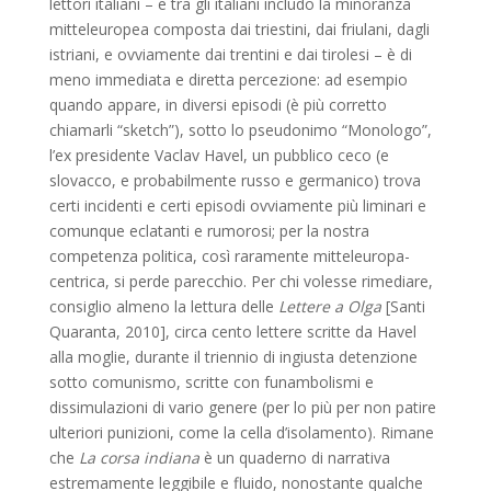
lettori italiani – e tra gli italiani includo la minoranza
mitteleuropea composta dai triestini, dai friulani, dagli
istriani, e ovviamente dai trentini e dai tirolesi – è di
meno immediata e diretta percezione: ad esempio
quando appare, in diversi episodi (è più corretto
chiamarli “sketch”), sotto lo pseudonimo “Monologo”,
l’ex presidente Vaclav Havel, un pubblico ceco (e
slovacco, e probabilmente russo e germanico) trova
certi incidenti e certi episodi ovviamente più liminari e
comunque eclatanti e rumorosi; per la nostra
competenza politica, così raramente mitteleuropa-
centrica, si perde parecchio. Per chi volesse rimediare,
consiglio almeno la lettura delle
Lettere a Olga
[Santi
Quaranta, 2010], circa cento lettere scritte da Havel
alla moglie, durante il triennio di ingiusta detenzione
sotto comunismo, scritte con funambolismi e
dissimulazioni di vario genere (per lo più per non patire
ulteriori punizioni, come la cella d’isolamento). Rimane
che
La corsa indiana
è un quaderno di narrativa
estremamente leggibile e fluido, nonostante qualche