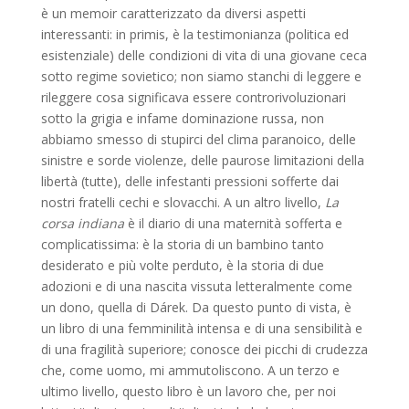
è un memoir caratterizzato da diversi aspetti
interessanti: in primis, è la testimonianza (politica ed
esistenziale) delle condizioni di vita di una giovane ceca
sotto regime sovietico; non siamo stanchi di leggere e
rileggere cosa significava essere controrivoluzionari
sotto la grigia e infame dominazione russa, non
abbiamo smesso di stupirci del clima paranoico, delle
sinistre e sorde violenze, delle paurose limitazioni della
libertà (tutte), delle infestanti pressioni sofferte dai
nostri fratelli cechi e slovacchi. A un altro livello,
La
corsa indiana
è il diario di una maternità sofferta e
complicatissima: è la storia di un bambino tanto
desiderato e più volte perduto, è la storia di due
adozioni e di una nascita vissuta letteralmente come
un dono, quella di Dárek. Da questo punto di vista, è
un libro di una femminilità intensa e di una sensibilità e
di una fragilità superiore; conosce dei picchi di crudezza
che, come uomo, mi ammutoliscono. A un terzo e
ultimo livello, questo libro è un lavoro che, per noi