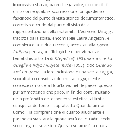
improvviso sbalzo, parecchie (a volte, riconoscibili)
omissioni e qualche sconnessione: un quaderno
fascinoso dal punto di vista storico-documentaristico,
corrosivo e crudo dal punto di vista della
rappresentazione della maternità. L’edizione Miraggi,
tradotta dalla solita, encomiabile Laura Angeloni, è
completa di altri due racconti, accostati alla
Corsa
indiana
per ragioni filologiche e per vicinanze
tematiche: si tratta di
Křepelice
(1993), vale a dire
La
quaglia e Když milujete muže
(1995), cioè
Quando
ami un uomo
. La loro inclusione è una scelta saggia,
soprattutto considerando che, ad oggi, niente
conoscevamo della Boučková, nel Belpaese; questo
pur ammettendo che poco, in fin dei conti, mutano
nella profondità dell’esperienza estetica, al limite
esasperando forse – soprattutto Quando ami un
uomo – la comprensione di quanto allucinante e
paranoica sia stata la quotidianità dei cittadini cechi
sotto regime sovietico. Questo volume è la quarta