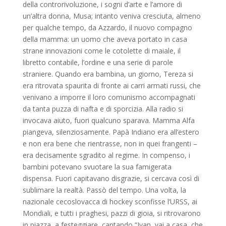
della controrivoluzione, i sogni d’arte e l’amore di
un’altra donna, Musa; intanto veniva cresciuta, almeno
per qualche tempo, da Azzardo, il nuovo compagno
della mamma: un uomo che aveva portato in casa
strane innovazioni come le cotolette di maiale, il
libretto contabile, l’ordine e una serie di parole
straniere. Quando era bambina, un giorno, Tereza si
era ritrovata spaurita di fronte ai carri armati russi, che
venivano a imporre il loro comunismo accompagnati
da tanta puzza di nafta e di sporcizia. Alla radio si
invocava aiuto, fuori qualcuno sparava. Mamma Alfa
piangeva, silenziosamente. Papà Indiano era all’estero
e non era bene che rientrasse, non in quei frangenti –
era decisamente sgradito al regime. In compenso, i
bambini potevano svuotare la sua famigerata
dispensa. Fuori capitavano disgrazie, si cercava così di
sublimare la realtà. Passò del tempo. Una volta, la
nazionale cecoslovacca di hockey sconfisse l’URSS, ai
Mondiali, e tutti i praghesi, pazzi di gioia, si ritrovarono
in piazza, a festeggiare, cantando “Ivan, vai a casa, che