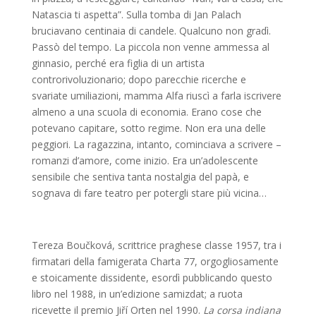
Natascia ti aspetta”. Sulla tomba di Jan Palach
bruciavano centinaia di candele. Qualcuno non gradì.
Passò del tempo. La piccola non venne ammessa al
ginnasio, perché era figlia di un artista
controrivoluzionario; dopo parecchie ricerche e
svariate umiliazioni, mamma Alfa riuscì a farla iscrivere
almeno a una scuola di economia. Erano cose che
potevano capitare, sotto regime. Non era una delle
peggiori. La ragazzina, intanto, cominciava a scrivere –
romanzi d’amore, come inizio. Era un’adolescente
sensibile che sentiva tanta nostalgia del papà, e
sognava di fare teatro per potergli stare più vicina…
Tereza Boučková, scrittrice praghese classe 1957, tra i
firmatari della famigerata Charta 77, orgogliosamente
e stoicamente dissidente, esordì pubblicando questo
libro nel 1988, in un’edizione samizdat; a ruota
ricevette il premio Jiří Orten nel 1990.
La corsa indiana