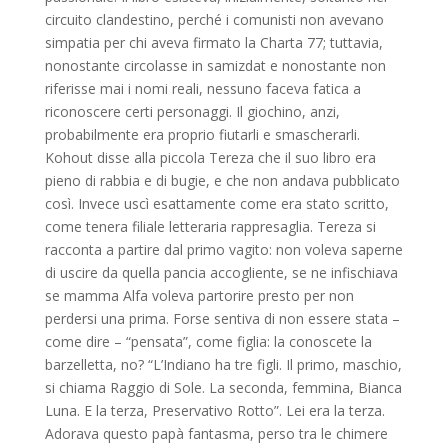
circuito clandestino, perché i comunisti non avevano
simpatia per chi aveva firmato la Charta 77; tuttavia,
nonostante circolasse in samizdat e nonostante non
riferisse mai i nomi reali, nessuno faceva fatica a
riconoscere certi personaggi. Il giochino, anzi,
probabilmente era proprio fiutarli e smascherarli.
Kohout disse alla piccola Tereza che il suo libro era
pieno di rabbia e di bugie, e che non andava pubblicato
così. Invece uscì esattamente come era stato scritto,
come tenera filiale letteraria rappresaglia. Tereza si
racconta a partire dal primo vagito: non voleva saperne
di uscire da quella pancia accogliente, se ne infischiava
se mamma Alfa voleva partorire presto per non
perdersi una prima. Forse sentiva di non essere stata –
come dire – “pensata”, come figlia: la conoscete la
barzelletta, no? “L’Indiano ha tre figli. Il primo, maschio,
si chiama Raggio di Sole. La seconda, femmina, Bianca
Luna. E la terza, Preservativo Rotto”. Lei era la terza.
Adorava questo papà fantasma, perso tra le chimere