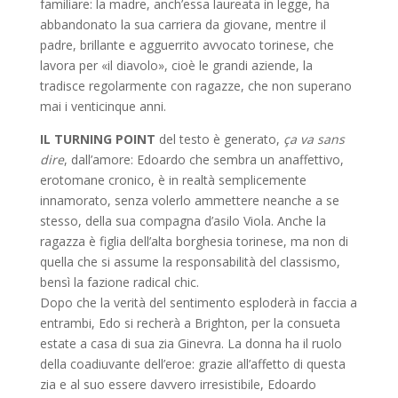
familiare: la madre, anch’essa laureata in legge, ha
abbandonato la sua carriera da giovane, mentre il
padre, brillante e agguerrito avvocato torinese, che
lavora per «il diavolo», cioè le grandi aziende, la
tradisce regolarmente con ragazze, che non superano
mai i venticinque anni.
IL TURNING POINT
del testo è generato,
ça va sans
dire
, dall’amore: Edoardo che sembra un anaffettivo,
erotomane cronico, è in realtà semplicemente
innamorato, senza volerlo ammettere neanche a se
stesso, della sua compagna d’asilo Viola. Anche la
ragazza è figlia dell’alta borghesia torinese, ma non di
quella che si assume la responsabilità del classismo,
bensì la fazione radical chic.
Dopo che la verità del sentimento esploderà in faccia a
entrambi, Edo si recherà a Brighton, per la consueta
estate a casa di sua zia Ginevra. La donna ha il ruolo
della coadiuvante dell’eroe: grazie all’affetto di questa
zia e al suo essere davvero irresistibile, Edoardo