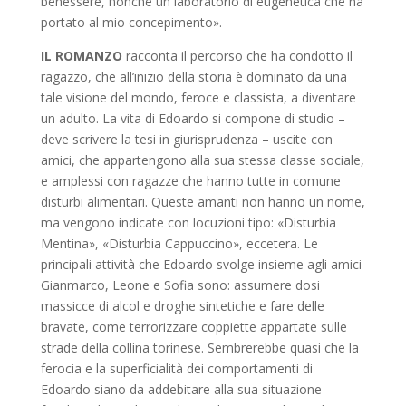
benessere, nonché un laboratorio di eugenetica che ha
portato al mio concepimento».
IL ROMANZO
racconta il percorso che ha condotto il
ragazzo, che all’inizio della storia è dominato da una
tale visione del mondo, feroce e classista, a diventare
un adulto. La vita di Edoardo si compone di studio –
deve scrivere la tesi in giurisprudenza – uscite con
amici, che appartengono alla sua stessa classe sociale,
e amplessi con ragazze che hanno tutte in comune
disturbi alimentari. Queste amanti non hanno un nome,
ma vengono indicate con locuzioni tipo: «Disturbia
Mentina», «Disturbia Cappuccino», eccetera. Le
principali attività che Edoardo svolge insieme agli amici
Gianmarco, Leone e Sofia sono: assumere dosi
massicce di alcol e droghe sintetiche e fare delle
bravate, come terrorizzare coppiette appartate sulle
strade della collina torinese. Sembrerebbe quasi che la
ferocia e la superficialità dei comportamenti di
Edoardo siano da addebitare alla sua situazione