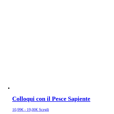
Colloqui con il Pesce Sapiente
Fascia
Questo
10,99
€
-
19,00
€
Scegli
di
prodotto