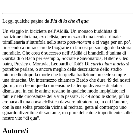
Leggi qualche pagina da
Più di là che di qua
Un viaggio in bicicletta nell’Aldilà. Un monaco buddhista di
tradizione tibetana, ex ciclista, per mezzo di una tecnica rituale
trimillenaria s’intrufola nello stato
post-mortem
e ci vaga per un po’,
riuscendo a rintracciare le biografie di famosi personaggi della storia
mondiale. Che cosa è successo nell’Aldilà ai brandelli d’anima di
Garibaldi o Bach per esempio, Socrate e Savonarola, Hitler e Cleo­
patra, Presley e Moravia, Leopardi e Totò? Di
curriculum mortis
si
potrebbe parlare, o ancora meglio della descrizione dello stadio
intermedio dopo la morte che in quella tradizione precede sempre
una rinascita. Un intermezzo chiamato Bardo che dura 49 dei nostri
giorni, ma che in quella dimensione ha tempi diversi e dilatati a
dismisura, in cui le anime restano in qualche modo impigliate nei
fatti e nelle circostanze della vita passata. E 49 sono le storie, più la
cronaca di una corsa ciclistica davvero ultraterrena, in cui l’autore,
con la sua solita prosodia vicina al recitato, getta al contempo uno
sguardo divertito e dissacrante, ma pure delicato e impertinente sulle
nostre vite “di qua”.
Autore/i