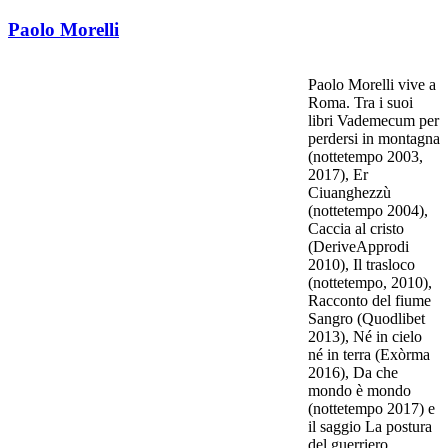
Paolo Morelli
Paolo Morelli vive a
Roma. Tra i suoi
libri Vademecum per
perdersi in montagna
(nottetempo 2003,
2017), Er
Ciuanghezzù
(nottetempo 2004),
Caccia al cristo
(DeriveApprodi
2010), Il trasloco
(nottetempo, 2010),
Racconto del fiume
Sangro (Quodlibet
2013), Né in cielo
né in terra (Exòrma
2016), Da che
mondo è mondo
(nottetempo 2017) e
il saggio La postura
del guerriero