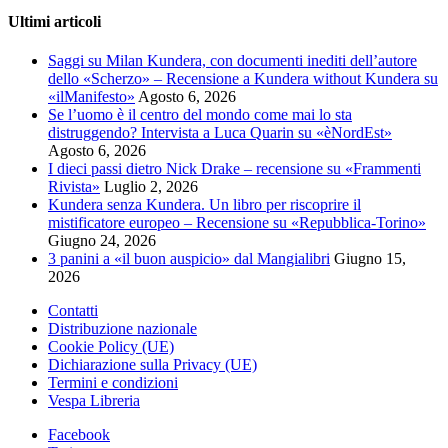
prezzo:
ha
Ultimi articoli
da
più
10,99€
varianti.
Saggi su Milan Kundera, con documenti inediti dell’autore
a
Le
dello «Scherzo» – Recensione a Kundera without Kundera su
19,00€
opzioni
«ilManifesto»
Agosto 6, 2026
possono
Se l’uomo è il centro del mondo come mai lo sta
essere
distruggendo? Intervista a Luca Quarin su «èNordEst»
scelte
Agosto 6, 2026
nella
I dieci passi dietro Nick Drake – recensione su «Frammenti
pagina
Rivista»
Luglio 2, 2026
del
Kundera senza Kundera. Un libro per riscoprire il
prodotto
mistificatore europeo – Recensione su «Repubblica-Torino»
Giugno 24, 2026
3 panini a «il buon auspicio» dal Mangialibri
Giugno 15,
2026
Contatti
Distribuzione nazionale
Cookie Policy (UE)
Dichiarazione sulla Privacy (UE)
Termini e condizioni
Vespa Libreria
Facebook