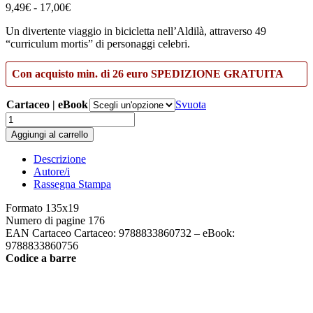
Fascia
9,49
€
-
17,00
€
di
Un divertente viaggio in bicicletta nell’Aldilà, attraverso 49
prezzo:
“curriculum mortis” di personaggi celebri.
da
9,49€
a
Con acquisto min. di 26 euro SPEDIZIONE GRATUITA
17,00€
Cartaceo | eBook
Svuota
Più
di
Aggiungi al carrello
là
che
Descrizione
di
Autore/i
qua
Rassegna Stampa
quantità
Formato
135x19
Numero di pagine
176
EAN Cartaceo
Cartaceo: 9788833860732 – eBook:
9788833860756
Codice a barre