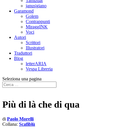
Tamizdat
janus|giano
Garamond
Golem
Contrappunti
MiraggINK
Voci
Autori
Scrittori
Illustratori
Traduttori
Blog
letterARIA
Vespa Libreria
Seleziona una pagina
Più di là che di qua
di
Paolo Morelli
Collana:
Scafiblù