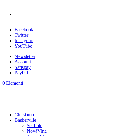
Facebook
Twitter
Instagram
YouTube
Newsletter
Account
Satispay
PayPal
0 Elementi
Chi siamo
Baskerville
Scafiblù
NováVlna