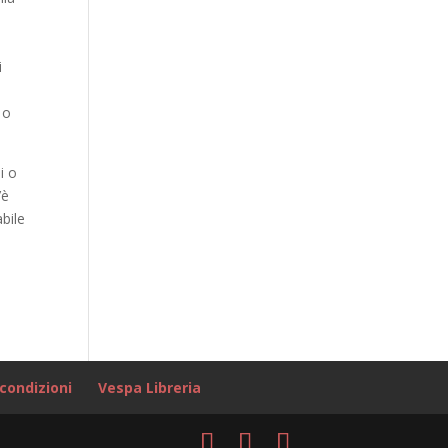
i
 o
i o
’è
bile
condizioni
Vespa Libreria