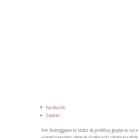
Facebook
Twitter
Per festeggiare lo stato di prolifica grazia in c
vagabondaggio oltre la soglia non oltrepassabile c