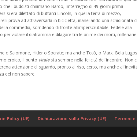
ello che i buddisti chiamano Bardo, l’interregno di 49 giorni prima
s si era dilettato di buttarci Lincoln, in quella terra di mezzo,
lli prova ad attraversarla in bicicletta, inanellando una schidionata d
 della commedia, sorridendo di fronte all’imperscrutabile. Fedele alla
o per violare il diaframma e dilagare tra le anime dei morti, millenarie
ne o Salomone, Hitler o Socrate; ma anche Totò, o Marx, Bela Lugos
smo eroico, il punto
vitale
sta sempre nella felicità dell’incontro. Non c
na attenzione di sguardo, pronto al riso, certo, ma anche all’inevita
zza del non sapere.
ie Policy (UE)
Dichiarazione sulla Privacy (UE)
Termini e 