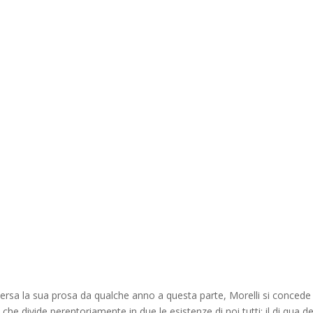
ui versa la sua prosa da qualche anno a questa parte, Morelli si concede
he divide perentoriamente in due le esistenze di noi tutti: il di qua de