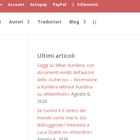
er
Account
Satispay
PayPal
0 Elementi
Autori
Traduttori
Blog
Ultimi articoli
Saggi su Milan Kundera, con
documenti inediti dell’autore
dello «Scherzo» – Recensione
a Kundera without Kundera
su «ilManifesto»
Agosto 6,
2026
Se l’uomo è il centro del
mondo come mai lo sta
distruggendo? Intervista a
Luca Quarin su «èNordEst»
Agosto 6, 2026