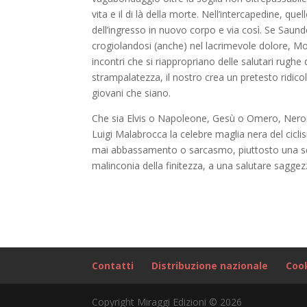
vita e il di là della morte. Nell’intercapedine, qu
dell’ingresso in nuovo corpo e via così. Se Saunder
crogiolandosi (anche) nel lacrimevole dolore, More
incontri che si riappropriano delle salutari rughe
strampalatezza, il nostro crea un pretesto ridicol
giovani che siano.
Che sia Elvis o Napoleone, Gesù o Omero, Nero
Luigi Malabrocca la celebre maglia nera del cicli
mai abbassamento o sarcasmo, piuttosto una sere
malinconia della finitezza, a una salutare sagge
Contatti
Distribuzione nazionale
Cook
Copyright Miraggi Edizioni © 2026