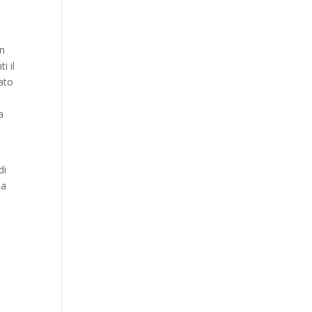
on
i il
tato
a
di
ha
n