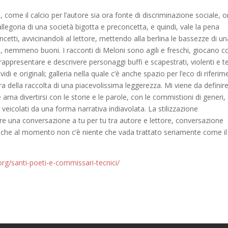
 come il calcio per l’autore sia ora fonte di discriminazione sociale, o
llegoria di una società bigotta e preconcetta, e quindi, vale la pena
ncetti, avvicinandoli al lettore, mettendo alla berlina le bassezze di u
, nemmeno buoni. I racconti di Meloni sono agili e freschi, giocano co
rappresentare e descrivere personaggi buffi e scapestrati, violenti e t
ividi e originali; galleria nella quale c’è anche spazio per l’eco di riferim
era della raccolta di una piacevolissima leggerezza. Mi viene da definir
a divertirsi con le storie e le parole, con le commistioni di generi, 
veicolati da una forma narrativa indiavolata. La stilizzazione
are una conversazione a tu per tu tra autore e lettore, conversazione
 che al momento non c’è niente che vada trattato seriamente come il
o.org/santi-poeti-e-commissari-tecnici/