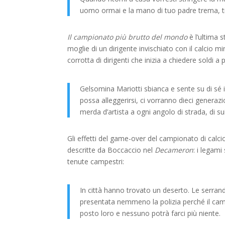
uomo ormai e la mano di tuo padre trema, ti
Il campionato più brutto del mondo
è l’ultima s
moglie di un dirigente invischiato con il calcio m
corrotta di dirigenti che inizia a chiedere soldi a
Gelsomina Mariotti sbianca e sente su di sé il 
possa alleggerirsi, ci vorranno dieci generazio
merda d’artista a ogni angolo di strada, di s
Gli effetti del game-over del campionato di calc
descritte da Boccaccio nel
Decameron
: i legami
tenute campestri:
In città hanno trovato un deserto. Le serran
presentata nemmeno la polizia perché il cam
posto loro e nessuno potrà farci più niente.