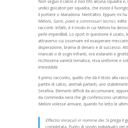
Non seguo il calcio e non tifo alcuna squadra e, 
undici giocatori per squadra, che esiste il fuori
il portiere o Maradona. Nient’altro. Eppure mi ha
Meloni,
Santi, poeti e commissari tecnici
, edit
racconti. Infatti, è il modo in cui Meloni ha deciso
perle imperdibili. Lo sport in questione è usato
attraverso cui osservare ed esasperare meccanism
disperazione, brama di denaro e di successo. Att
mancati o di sogni infranti, ora esilaranti e grot
ricchissima varietà tematica, resa uniforme e solid
irresistibile.
Il primo racconto, quello che dà il titolo alla ra
partite di calcio, animali parlanti, uno stabilime
Serafina. Elementi difficili da accomunare, eppur
da commedia nera che gli conferiscono un’atmo
Meloni volesse arrivare, quando ho letto le ult
Effectio miraculi in nomine dei
. Si prega il
completata. Punto di snodo individuato nel 