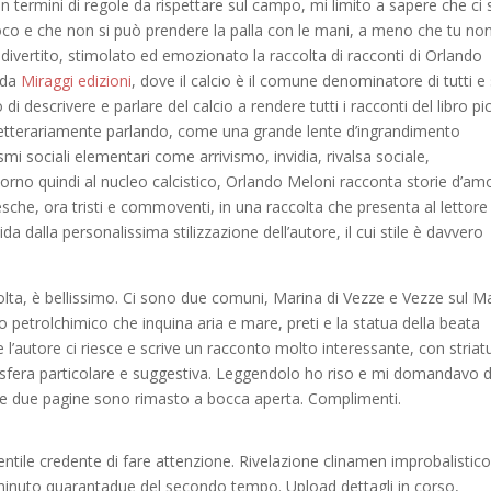
in termini di regole da rispettare sul campo, mi limito a sapere che ci
gioco e che non si può prendere la palla con le mani, a meno che tu non
 divertito, stimolato ed emozionato la raccolta di racconti di Orlando
a da
Miraggi edizioni
, dove il calcio è il comune denominatore di tutti e 
 di descrivere e parlare del calcio a rendere tutti i racconti del libro pi
, letterariamente parlando, come una grande lente d’ingrandimento
i sociali elementari come arrivismo, invidia, rivalsa sociale,
orno quindi al nucleo calcistico, Orlando Meloni racconta storie d’amo
tesche, ora tristi e commoventi, in una raccolta che presenta al lettor
a dalla personalissima stilizzazione dell’autore, il cui stile è davvero
ccolta, è bellissimo. Ci sono due comuni, Marina di Vezze e Vezze sul M
nto petrolchimico che inquina aria e mare, preti e la statua della beata
e l’autore ci riesce e scrive un racconto molto interessante, con striat
sfera particolare e suggestiva. Leggendolo ho riso e mi domandavo 
ime due pagine sono rimasto a bocca aperta. Complimenti.
 gentile credente di fare attenzione. Rivelazione clinamen improbalistic
minuto quarantadue del secondo tempo. Upload dettagli in corso,