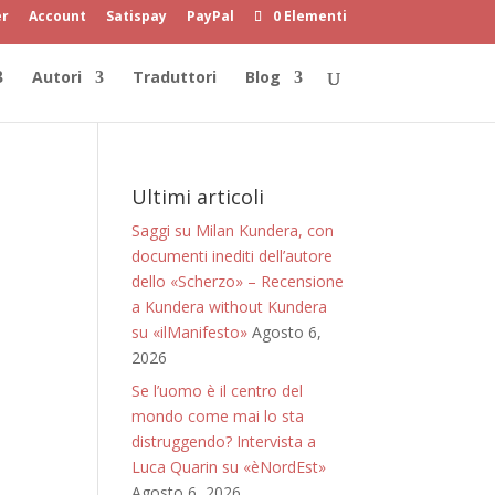
er
Account
Satispay
PayPal
0 Elementi
Autori
Traduttori
Blog
Ultimi articoli
Saggi su Milan Kundera, con
documenti inediti dell’autore
dello «Scherzo» – Recensione
a Kundera without Kundera
su «ilManifesto»
Agosto 6,
2026
Se l’uomo è il centro del
mondo come mai lo sta
distruggendo? Intervista a
Luca Quarin su «èNordEst»
Agosto 6, 2026