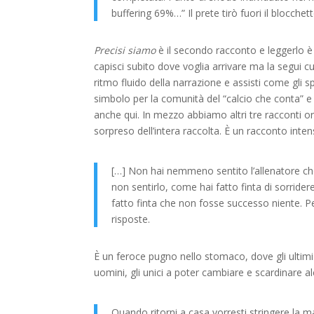
buffering 69%…” Il prete tirò fuori il blocchett
Precisi siamo
è il secondo racconto e leggerlo
capisci subito dove voglia arrivare ma la segui cul
ritmo fluido della narrazione e assisti come gli s
simbolo per la comunità del “calcio che conta” 
anche qui. In mezzo abbiamo altri tre racconti orig
sorpreso dell’intera raccolta. È un racconto in
[…] Non hai nemmeno sentito l’allenatore che
non sentirlo, come hai fatto finta di sorride
fatto finta che non fosse successo niente. 
risposte.
È un feroce pugno nello stomaco, dove gli ultimi re
uomini, gli unici a poter cambiare e scardinare a
Quando ritorni a casa vorresti stringere la 