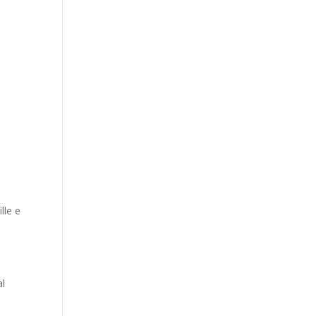
ille e
al