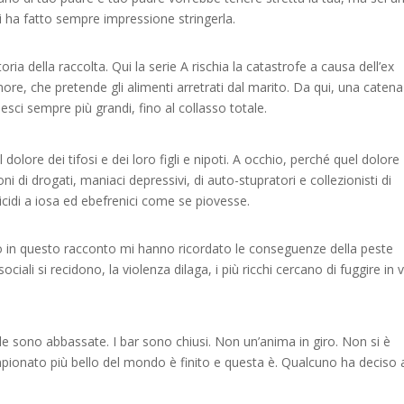
 ha fatto sempre impressione stringerla.
toria della raccolta. Qui la serie A rischia la catastrofe a causa dell’ex
inore, che pretende gli alimenti arretrati dal marito. Da qui, una catena
 pesci sempre più grandi, fino al collasso totale.
dolore dei tifosi e dei loro figli e nipoti. A occhio, perché quel dolore
ni di drogati, maniaci depressivi, di auto-stupratori e collezionisti di
uicidi a iosa ed ebefrenici come se piovesse.
io in questo racconto mi hanno ricordato le conseguenze della peste
 sociali si recidono, la violenza dilaga, i più ricchi cercano di fuggire in v
de sono abbassate. I bar sono chiusi. Non un’anima in giro. Non si è
pionato più bello del mondo è finito e questa è. Qualcuno ha deciso 