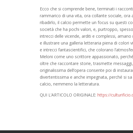
Ecco che si comprende bene, terminati i racconti,
rammarico di una vita, ora collante sociale, ora a
ribadirlo, il calcio permette un focus su questi co
società che ha pochi valori, e, purtroppo, spesso
intrecci delle vicende, arditi e complessi, amano 
e illustrare una galleria letteraria piena di colori v
e intrecci fantascientifici, che colorano l’atmosf
Meloni come uno scrittore appassionato, perché am
oltre che raccontare storie, trasmette messaggi, 
originalissima dell’opera consente poi di instaur
divertentissima e anche impegnata, perché si sa
calcio, nemmeno la letteratura.
QUI L’ARTICOLO ORIGINALE:
https://culturifici