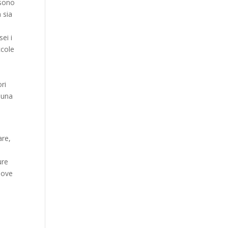
 sono
 sia
sei i
ccole
ri
e una
are,
ure
dove
o