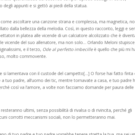
o degli appunti e si gettò ai piedi della statua.
 è come ascoltare una canzone strana e complessa, ma magnetica, n
lato dalla bellezza della melodia. Così, in questo racconto, leggi e sent
pettatori in platea alle vicende di un calciatore alcolizzato che è diven
e le vicende del suo allenatore, ma non solo… Orlando Meloni stupisce
inalissimi, e il terzo,
Ode al perfetto imbecille
è quello che più mi h
tenso, molto commovente.
 si lamentava con il custode del campetto[…] O forse hai fatto finta 
re a tuo padre, all’uomo dei tic, mentre tornavate a casa, e tuo padre 
Perché così va l’amore, a volte non facciamo domande per paura delle
steranno ultimi, senza possibilità di rivalsa o di rivincita, perché gli
lcuni corrotti meccanismi sociali, non lo permetteranno mai.
mano di tuo padre e tuo padre vorrebbe tenere stretta la tua, ma sei u