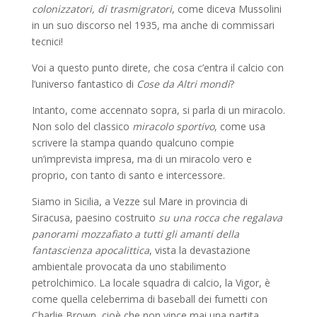
colonizzatori, di trasmigratori
, come diceva Mussolini
in un suo discorso nel 1935, ma anche di commissari
tecnici!
Voi a questo punto direte, che cosa c’entra il calcio con
l’universo fantastico di
Cose da Altri mondi
?
Intanto, come accennato sopra, si parla di un miracolo.
Non solo del classico
miracolo sportivo
, come usa
scrivere la stampa quando qualcuno compie
un’imprevista impresa, ma di un miracolo vero e
proprio, con tanto di santo e intercessore.
Siamo in Sicilia, a Vezze sul Mare in provincia di
Siracusa, paesino costruito
su una rocca che regalava
panorami mozzafiato a tutti gli amanti della
fantascienza apocalittica
, vista la devastazione
ambientale provocata da uno stabilimento
petrolchimico. La locale squadra di calcio, la Vigor, è
come quella celeberrima di baseball dei fumetti con
Charlie Brown, cioè che non vince mai una partita.