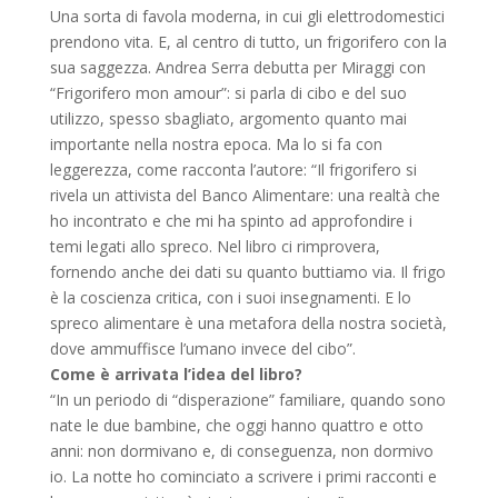
Una sorta di favola moderna, in cui gli elettrodomestici
prendono vita. E, al centro di tutto, un frigorifero con la
sua saggezza. Andrea Serra debutta per Miraggi con
“Frigorifero mon amour”: si parla di cibo e del suo
utilizzo, spesso sbagliato, argomento quanto mai
importante nella nostra epoca. Ma lo si fa con
leggerezza, come racconta l’autore: “Il frigorifero si
rivela un attivista del Banco Alimentare: una realtà che
ho incontrato e che mi ha spinto ad approfondire i
temi legati allo spreco. Nel libro ci rimprovera,
fornendo anche dei dati su quanto buttiamo via. Il frigo
è la coscienza critica, con i suoi insegnamenti. E lo
spreco alimentare è una metafora della nostra società,
dove ammuffisce l’umano invece del cibo”.
Come è arrivata l’idea del libro?
“In un periodo di “disperazione” familiare, quando sono
nate le due bambine, che oggi hanno quattro e otto
anni: non dormivano e, di conseguenza, non dormivo
io. La notte ho cominciato a scrivere i primi racconti e