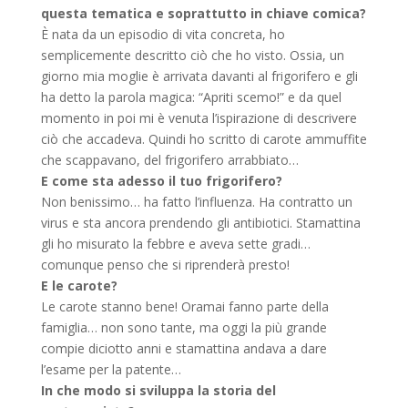
questa tematica e soprattutto in chiave comica?
È nata da un episodio di vita concreta, ho
semplicemente descritto ciò che ho visto. Ossia, un
giorno mia moglie è arrivata davanti al frigorifero e gli
ha detto la parola magica: “Apriti scemo!” e da quel
momento in poi mi è venuta l’ispirazione di descrivere
ciò che accadeva. Quindi ho scritto di carote ammuffite
che scappavano, del frigorifero arrabbiato…
E come sta adesso il tuo frigorifero?
Non benissimo… ha fatto l’influenza. Ha contratto un
virus e sta ancora prendendo gli antibiotici. Stamattina
gli ho misurato la febbre e aveva sette gradi…
comunque penso che si riprenderà presto!
E le carote?
Le carote stanno bene! Oramai fanno parte della
famiglia… non sono tante, ma oggi la più grande
compie diciotto anni e stamattina andava a dare
l’esame per la patente…
In che modo si sviluppa la storia del