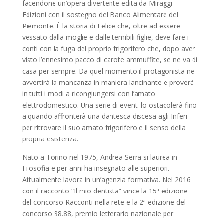
facendone un’opera divertente edita da Miraggi
Edizioni con il sostegno del Banco Alimentare del
Piemonte. È la storia di Felice che, oltre ad essere
vessato dalla moglie e dalle temibili figlie, deve fare i
conti con la fuga del proprio frigorifero che, dopo aver
visto l’ennesimo pacco di carote ammuffite, se ne va di
casa per sempre. Da quel momento il protagonista ne
avvertirà la mancanza in maniera lancinante e proverà
in tutti i modi a ricongiungersi con l’amato
elettrodomestico. Una serie di eventi lo ostacolerà fino
a quando affronterà una dantesca discesa agli Inferi
per ritrovare il suo amato frigorifero e il senso della
propria esistenza.
Nato a Torino nel 1975, Andrea Serra si laurea in
Filosofia e per anni ha insegnato alle superiori.
Attualmente lavora in un’agenzia formativa. Nel 2016
con il racconto “Il mio dentista” vince la 15ª edizione
del concorso Racconti nella rete e la 2ª edizione del
concorso 88.88, premio letterario nazionale per