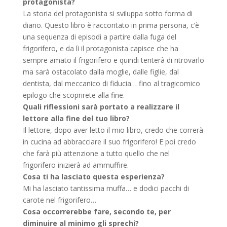
protagonista?
La storia del protagonista si sviluppa sotto forma di
diario. Questo libro è raccontato in prima persona, c’è
una sequenza di episodi a partire dalla fuga del
frigorifero, e da lì il protagonista capisce che ha
sempre amato il frigorifero e quindi tenterà di ritrovarlo
ma sarà ostacolato dalla moglie, dalle figlie, dal
dentista, dal meccanico di fiducia… fino al tragicomico
epilogo che scoprirete alla fine.
Quali riflessioni sarà portato a realizzare il
lettore alla fine del tuo libro?
Il lettore, dopo aver letto il mio libro, credo che correrà
in cucina ad abbracciare il suo frigorifero! E poi credo
che farà più attenzione a tutto quello che nel
frigorifero inizierà ad ammuffire.
Cosa ti ha lasciato questa esperienza?
Mi ha lasciato tantissima muffa… e dodici pacchi di
carote nel frigorifero…
Cosa occorrerebbe fare, secondo te, per
diminuire al minimo gli sprechi?