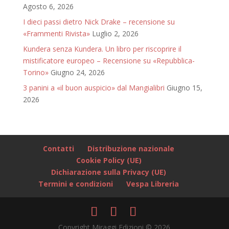
Agosto 6, 2026
I dieci passi dietro Nick Drake – recensione su
«Frammenti Rivista»
Luglio 2, 2026
Kundera senza Kundera. Un libro per riscoprire il
mistificatore europeo – Recensione su «Repubblica-
Torino»
Giugno 24, 2026
3 panini a «il buon auspicio» dal Mangialibri
Giugno 15,
2026
Contatti
Distribuzione nazionale
Cookie Policy (UE)
Dichiarazione sulla Privacy (UE)
Termini e condizioni
Vespa Libreria
Copyright Miraggi Edizioni © 2026