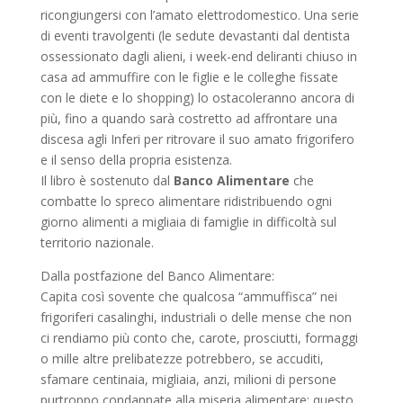
ricongiungersi con l’amato elettrodomestico. Una serie
di eventi travolgenti (le sedute devastanti dal dentista
ossessionato dagli alieni, i week-end deliranti chiuso in
casa ad ammuffire con le figlie e le colleghe fissate
con le diete e lo shopping) lo ostacoleranno ancora di
più, fino a quando sarà costretto ad affrontare una
discesa agli Inferi per ritrovare il suo amato frigorifero
e il senso della propria esistenza.
Il libro è sostenuto dal
Banco Alimentare
che
combatte lo spreco alimentare ridistribuendo ogni
giorno alimenti a migliaia di famiglie in difficoltà sul
territorio nazionale.
Dalla postfazione del Banco Alimentare:
Capita così sovente che qualcosa “ammuffisca” nei
frigoriferi casalinghi, industriali o delle mense che non
ci rendiamo più conto che, carote, prosciutti, formaggi
o mille altre prelibatezze potrebbero, se accuditi,
sfamare centinaia, migliaia, anzi, milioni di persone
purtroppo condannate alla miseria alimentare; questo