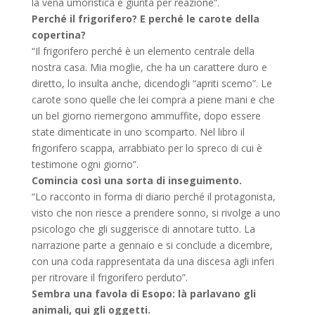
la vena umoristica è giunta per reazione”.
Perché il frigorifero? E perché le carote della
copertina?
“Il frigorifero perché è un elemento centrale della
nostra casa. Mia moglie, che ha un carattere duro e
diretto, lo insulta anche, dicendogli “apriti scemo”. Le
carote sono quelle che lei compra a piene mani e che
un bel giorno riemergono ammuffite, dopo essere
state dimenticate in uno scomparto. Nel libro il
frigorifero scappa, arrabbiato per lo spreco di cui è
testimone ogni giorno”.
Comincia così una sorta di inseguimento.
“Lo racconto in forma di diario perché il protagonista,
visto che non riesce a prendere sonno, si rivolge a uno
psicologo che gli suggerisce di annotare tutto. La
narrazione parte a gennaio e si conclude a dicembre,
con una coda rappresentata da una discesa agli inferi
per ritrovare il frigorifero perduto”.
Sembra una favola di Esopo: là parlavano gli
animali, qui gli oggetti.