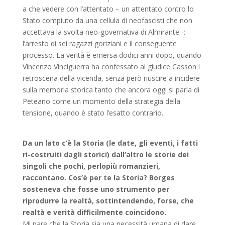
a che vedere con l’attentato – un attentato contro lo
Stato compiuto da una cellula di neofascisti che non
accettava la svolta neo-governativa di Almirante -:
l’arresto di sei ragazzi goriziani e il conseguente
processo. La verità è emersa dodici anni dopo, quando
Vincenzo Vinciguerra ha confessato al giudice Casson i
retroscena della vicenda, senza però riuscire a incidere
sulla memoria storica tanto che ancora oggi si parla di
Peteano come un momento della strategia della
tensione, quando è stato l’esatto contrario.
Da un lato c’è la Storia (le date, gli eventi, i fatti
ri-costruiti dagli storici) dall’altro le storie dei
singoli che pochi, perlopiù romanzieri,
raccontano. Cos’è per te la Storia? Borges
sosteneva che fosse uno strumento per
riprodurre la realtà, sottintendendo, forse, che
realtà e verità difficilmente coincidono.
Mi pare che la Storia sia una necessità umana di dare