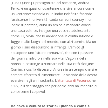
[Luca Quarin] Il protagonista del romanzo, Andrea
Ferro, è un quasi cinquantenne che vive ancora come
un ventenne: ciondola in un limbo indefinito facendo
l’assistente in università, canta canzoni country in un
locale di periferia, aiuta un amico a mandare avanti
una casa editrice, insegue una vecchia adolescente
come lui, Silvia, che lo abbandona in continuazione e
fugge in altri luoghi del mondo, con altri uomini. Ma un
giorno il suo disequilibrio si infrange. L’amico gli
sottopone uno “strano romanzo”, che con il passare
dei giorni si intrufola nella sua vita. L’agonia della
nonna lo costringe a ritornare nella sua città d’origine.
Comincia così la discesa di Andrea in un tempo che si è
sempre sforzato di dimenticare. Le vicende della destra
eversiva negli anni settanta. L’
attentato di Peteano
, nel
1972, e il depistaggio che per dodici anni ha impedito di
conoscerne i colpevoli.
Da dove è venuta la storia? Quando e come è