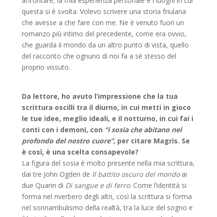
affrontare, la mia esperienza personale e i luoghi in cui
questa si è svolta. Volevo scrivere una storia friulana
che avesse a che fare con me. Ne è venuto fuori un
romanzo più intimo del precedente, come era ovvio,
che guarda il mondo da un altro punto di vista, quello
del racconto che ognuno di noi fa a sé stesso del
proprio vissuto.
Da lettore, ho avuto l’impressione che la tua
scrittura oscilli tra il diurno, in cui metti in gioco
le tue idee, meglio ideali, e il notturno, in cui fai i
conti con i demoni, con
“i sosia che abitano nel
profondo del nostro cuore”
, per citare Magris. Se
è così, è una scelta consapevole?
La figura del sosia è molto presente nella mia scrittura,
dai tre John Ogden de
Il battito oscuro del mondo
ai
due Quarin di
Di sangue e di ferro
. Come l’identità si
forma nel riverbero degli altri, così la scrittura si forma
nel sonnambulismo della realtà, tra la luce del sogno e