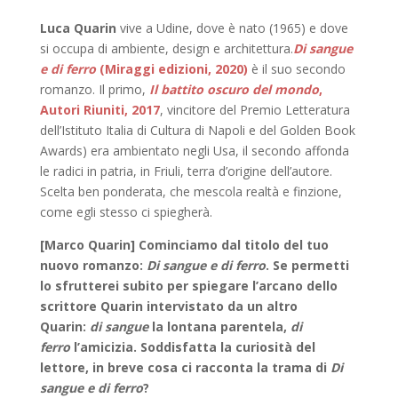
Luca Quarin
vive a Udine, dove è nato (1965) e dove
si occupa di ambiente, design e architettura.
Di sangue
e di ferro
(Miraggi edizioni, 2020)
è il suo secondo
romanzo. Il primo,
Il battito oscuro del mondo
,
Autori Riuniti, 2017
, vincitore del Premio Letteratura
dell’Istituto Italia di Cultura di Napoli e del Golden Book
Awards) era ambientato negli Usa, il secondo affonda
le radici in patria, in Friuli, terra d’origine dell’autore.
Scelta ben ponderata, che mescola realtà e finzione,
come egli stesso ci spiegherà.
[Marco Quarin] Cominciamo dal titolo del tuo
nuovo romanzo:
Di sangue e di ferro
. Se permetti
lo sfrutterei subito per spiegare l’arcano dello
scrittore Quarin intervistato da un altro
Quarin:
di sangue
la lontana parentela,
di
ferro
l’amicizia. Soddisfatta la curiosità del
lettore, in breve cosa ci racconta la trama di
Di
sangue e di ferro
?