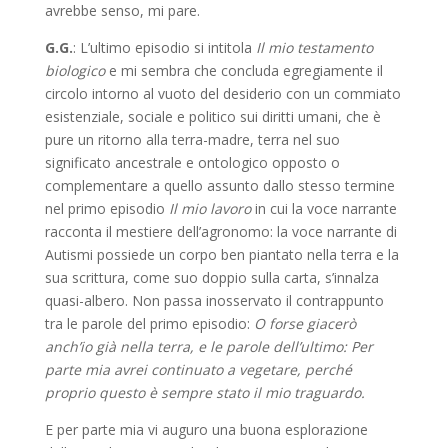
avrebbe senso, mi pare.
G.G.
: L’ultimo episodio si intitola
Il mio testamento
biologico
e mi sembra che concluda egregiamente il
circolo intorno al vuoto del desiderio con un commiato
esistenziale, sociale e politico sui diritti umani, che è
pure un ritorno alla terra-madre, terra nel suo
significato ancestrale e ontologico opposto o
complementare a quello assunto dallo stesso termine
nel primo episodio
Il mio lavoro
in cui la voce narrante
racconta il mestiere dell’agronomo: la voce narrante di
Autismi possiede un corpo ben piantato nella terra e la
sua scrittura, come suo doppio sulla carta, s’innalza
quasi-albero. Non passa inosservato il contrappunto
tra le parole del primo episodio:
O forse giacerò
anch’io già nella terra, e le parole dell’ultimo: Per
parte mia avrei continuato a vegetare, perché
proprio questo è sempre stato il mio traguardo.
E per parte mia vi auguro una buona esplorazione