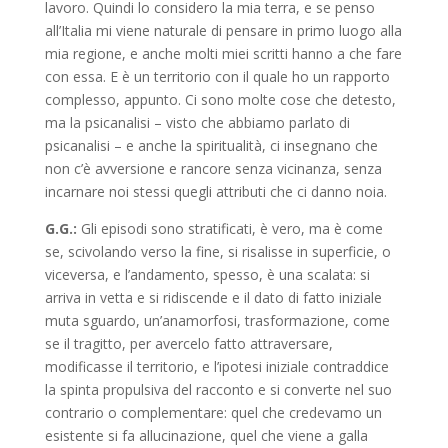
lavoro. Quindi lo considero la mia terra, e se penso
all’Italia mi viene naturale di pensare in primo luogo alla
mia regione, e anche molti miei scritti hanno a che fare
con essa. E è un territorio con il quale ho un rapporto
complesso, appunto. Ci sono molte cose che detesto,
ma la psicanalisi – visto che abbiamo parlato di
psicanalisi – e anche la spiritualità, ci insegnano che
non c’è avversione e rancore senza vicinanza, senza
incarnare noi stessi quegli attributi che ci danno noia.
G.G.:
Gli episodi sono stratificati, è vero, ma è come
se, scivolando verso la fine, si risalisse in superficie, o
viceversa, e l’andamento, spesso, è una scalata: si
arriva in vetta e si ridiscende e il dato di fatto iniziale
muta sguardo, un’anamorfosi, trasformazione, come
se il tragitto, per avercelo fatto attraversare,
modificasse il territorio, e l’ipotesi iniziale contraddice
la spinta propulsiva del racconto e si converte nel suo
contrario o complementare: quel che credevamo un
esistente si fa allucinazione, quel che viene a galla