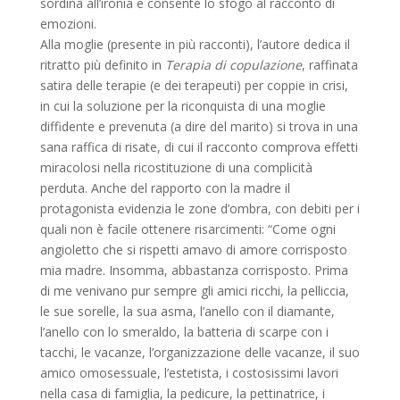
sordina all’ironia e consente lo sfogo al racconto di
emozioni.
Alla moglie (presente in più racconti), l’autore dedica il
ritratto più definito in
Terapia di copulazione
, raffinata
satira delle terapie (e dei terapeuti) per coppie in crisi,
in cui la soluzione per la riconquista di una moglie
diffidente e prevenuta (a dire del marito) si trova in una
sana raffica di risate, di cui il racconto comprova effetti
miracolosi nella ricostituzione di una complicità
perduta. Anche del rapporto con la madre il
protagonista evidenzia le zone d’ombra, con debiti per i
quali non è facile ottenere risarcimenti: “Come ogni
angioletto che si rispetti amavo di amore corrisposto
mia madre. Insomma, abbastanza corrisposto. Prima
di me venivano pur sempre gli amici ricchi, la pelliccia,
le sue sorelle, la sua asma, l’anello con il diamante,
l’anello con lo smeraldo, la batteria di scarpe con i
tacchi, le vacanze, l’organizzazione delle vacanze, il suo
amico omosessuale, l’estetista, i costosissimi lavori
nella casa di famiglia, la pedicure, la pettinatrice, i