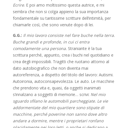
Ecrire
. E poi amo moltissimo questa autrice, e mi
sembra che non si colga appieno la sua importanza
fondamentale su tantissime scritture dell’intimità, per
chiamarle così, che sono venute dopo di lei.
G.G.:
Il mio lavoro consiste nel fare buche nella terra.
Buche grandi e profonde, in cui ci entra
comodamente una persona.
Straniante è la tua
scrittura perché, appunto, crea i buchi nel quotidiano e
crea degli impossibili. Tragitti che ruotano attorno al
dato autobiografico che non diventa mai
autoreferenza, a dispetto del titolo del lavoro: Autismi.
Autoironia, autoconsapevolezza. Le auto. Le macchine
che prendono vita e, quasi, da oggetti inanimati
s’innalzano a soggetti di memorie… scrivi:
Nel mio
sguardo sfilano le automobili parcheggiate. Le vie
addormentate del mio quartiere sono stipate di
macchine, perché poverine non sanno dove altro
andare a dormire, mentre i proprietari ronfano
placidamente nei loro letti, o anche si dedicano a