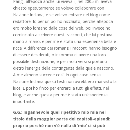
Parigi, all’epoca anche lui viveva lì, nel 2005 mi aveva
chiesto ripetutamente se volevo collaborare con
Nazione Indiana, e se volevo entrare nel blog come
redattore. Io per un po’ ho nicchiato, perché all’epoca
ero molto lontano dalle cose del web, poi invece ho
cominciato a scrivere questi racconti, che lui postava
mano a mano, e per me è stata una esperienza bella e
ricca. A differenza dei romanzi i racconti hanno bisogno
di essere desiderati, o insomma di avere una loro
possibile destinazione, e per molti versi si portano
dietro l’energia della contingenza dalla quale nascono.
A me almeno succede così. In ogni caso senza
Nazione Indiana questi testi non avrebbero mai visto la
luce. E poi ho finito per entrarci a tutti gli effetti, nel
blog, e anche questa per me è stata un’esperienza
importante.
G.G.: Ingannevole quel ripetitivo mio mia nel
titolo della maggior parte dei capitoli-episodi:
proprio perché non v’è nulla di ‘mio’ ci si può