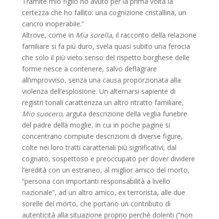
Tramite mio figlio ho avuto per la prima volta la
certezza che ho fallito: una cognizione cristallina, un
cancro inoperabile.”
Altrove, come in
Mia sorella
, il racconto della relazione
familiare si fa più duro, svela quasi subito una ferocia
che solo il più vieto senso del rispetto borghese delle
forme riesce a contenere, salvo deflagrare
all’improvviso, senza una causa proporzionata alla
violenza dell’esplosione. Un alternarsi sapiente di
registri tonali caratterizza un altro ritratto familiare,
Mio suocero
, arguta descrizione della veglia funebre
del padre della moglie, in cui in poche pagine si
concentrano compiute descrizioni di diverse figure,
colte nei loro tratti caratteriali più significativi, dal
cognato, sospettoso e preoccupato per dover dividere
l’eredità con un estraneo, al miglior amico del morto,
“persona con importanti responsabilità a livello
nazionale”, ad un altro amico, ex terrorista, alle due
sorelle del morto, che portano un contributo di
autenticità alla situazione proprio perché dolenti (“non