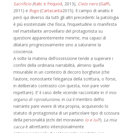
Sacrificio
(
Italic e Pequod
, 2013),
Cielo nero
(
Gaffi
,
2011) e
Rogo
(
Cartacanta
2015). Il campo di analisi è
però qui diverso da tutti gli altri precedenti: la patologia
è più esistenziale che fisica, l’inquietudine si manifesta
nel martellante arrovellarsi del protagonista su
questioni apparentemente minime, ma capaci di
dilatarsi progressivamente sino a saturarne la
coscienza.
A volte la materia dell’ossessione tende a superare i
confini della ordinaria narrabilità, almeno quella
misurabile in un contesto di decoro borghese (che
l’autore, nonostante l’eleganza della scrittura, o forse,
in deliberato contrasto con questa, non pare voler
rispettare). E’ il caso delle vicende raccontate in
Il mio
organo di riproduzione
, in cui il membro dell’io
narrante pare vivere di vita propria, acquisendo lo
statuto di protagonista di un particolare tipo di scissura
della personalità (echi del moraviano
Io e lui
?).
La mia
cacca
è altrettanto intenzionalmente