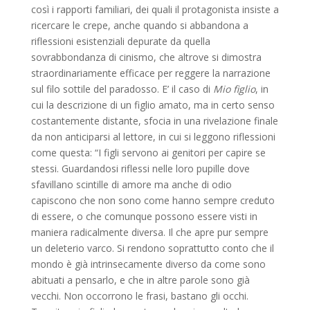
così i rapporti familiari, dei quali il protagonista insiste a
ricercare le crepe, anche quando si abbandona a
riflessioni esistenziali depurate da quella
sovrabbondanza di cinismo, che altrove si dimostra
straordinariamente efficace per reggere la narrazione
sul filo sottile del paradosso. E’ il caso di
Mio figlio
, in
cui la descrizione di un figlio amato, ma in certo senso
costantemente distante, sfocia in una rivelazione finale
da non anticiparsi al lettore, in cui si leggono riflessioni
come questa: “I figli servono ai genitori per capire se
stessi. Guardandosi riflessi nelle loro pupille dove
sfavillano scintille di amore ma anche di odio
capiscono che non sono come hanno sempre creduto
di essere, o che comunque possono essere visti in
maniera radicalmente diversa. Il che apre pur sempre
un deleterio varco. Si rendono soprattutto conto che il
mondo è già intrinsecamente diverso da come sono
abituati a pensarlo, e che in altre parole sono già
vecchi. Non occorrono le frasi, bastano gli occhi.