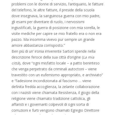
problemi con le donne di servizio, l’antiquario, le fatture
del telefono, le altre fatture, il preside della scuola
dove insegnava, la sanguinosa guerra con mio padre,
gli esami per diventare di ruolo, i nervosismi
ingiustificati, la guerra di posizione con mia sorella, le
visite mediche per capire se mio fratello era o non era
pazzo. Ma insomma vivevo pur sempre un grande
amore abbastanza corrisposto.”
Ben più di un’ ironia irriverente Sartori spende nella
descrizione feroce della sua città d’origine (
La mia
città
), dove “ogni misfatto locale – a patto beninteso
che venga perpetrato da criminali autoctoni – viene
travestito con un eufemismo appropriato, e archiviato”
e “l’adesione incondizionata al fascismo … viene
definita fredda accoglienza, la zelante collaborazione
con i nazisti viene chiamata Resistenza, il giogo della
religione viene chiamato tradizione cattolica, gli
affaristi e i governanti colpevoli di ogni sorta di
corruzioni e furti vengono chiamati Egregio Direttore