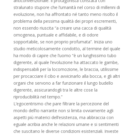
anticonvenzionale. Il protagonista constata con
stralunato stupore che l’umanità nel corso di millenni di
evoluzione, non ha affrontato né tanto meno risolto il
problema della pessima qualità dei propri escrementi,
non essendo riuscita “a creare una cacca di qualità
omogenea, puntuale e affidabile, e di odore
sopportabile, se non proprio profumata”. Inizia uno
studio meticolosamente condotto, al termine del quale
ha modo di capire che l’uomo “è un lunghissimo tubo
digerente, al quale l’evoluzione ha attaccato le gambe,
indispensabili per la locomozione, le braccia, utilissime
per procacciare il cibo e avvicinarlo alla bocca, e gli altri
organi che servono a far funzionare il lungo budello
digerente, assicurandogli tra le altre cose la
riproducibilità nel tempo.”
L’egocentrismo che pare filtrare la percezione del
mondo dell’io narrante non si limita ovviamente agli
aspetti più materici dell’esistenza, ma abbraccia con
eguale acribia anche le relazioni umane e si sentimenti
che suscitano le diverse condizioni esistenziali. Investe