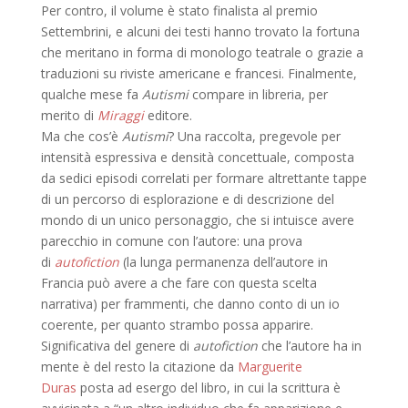
Per contro, il volume è stato finalista al premio
Settembrini, e alcuni dei testi hanno trovato la fortuna
che meritano in forma di monologo teatrale o grazie a
traduzioni su riviste americane e francesi. Finalmente,
qualche mese fa
Autismi
compare in libreria, per
merito di
Miraggi
editore.
Ma che cos’è
Autismi
? Una raccolta, pregevole per
intensità espressiva e densità concettuale, composta
da sedici episodi correlati per formare altrettante tappe
di un percorso di esplorazione e di descrizione del
mondo di un unico personaggio, che si intuisce avere
parecchio in comune con l’autore: una prova
di
autofiction
(la lunga permanenza dell’autore in
Francia può avere a che fare con questa scelta
narrativa) per frammenti, che danno conto di un io
coerente, per quanto strambo possa apparire.
Significativa del genere di
autofiction
che l’autore ha in
mente è del resto la citazione da
Marguerite
Duras
posta ad esergo del libro, in cui la scrittura è