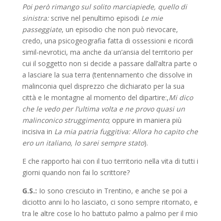
Poi però rimango sul solito marciapiede, quello di
sinistra:
scrive nel penultimo episodi
Le mie
passeggiate
, un episodio che non può rievocare,
credo, una psicogeografia fatta di ossessioni e ricordi
simil-nevrotici, ma anche da un’ansia del territorio per
cui il soggetto non si decide a passare dall’altra parte o
a lasciare la sua terra (tentennamento che dissolve in
malinconia quel disprezzo che dichiarato per la sua
città e le montagne al momento del dipartire:,
Mi dico
che le vedo per l’ultima volta
e ne provo quasi un
malinconico struggimento
; oppure in maniera più
incisiva in
La mia patria fuggitiva: Allora ho capito che
ero un italiano, lo sarei sempre stato
).
E che rapporto hai con il tuo territorio nella vita di tutti i
giorni quando non fai lo scrittore?
G.S.:
Io sono cresciuto in Trentino, e anche se poi a
diciotto anni lo ho lasciato, ci sono sempre ritornato, e
tra le altre cose lo ho battuto palmo a palmo per il mio