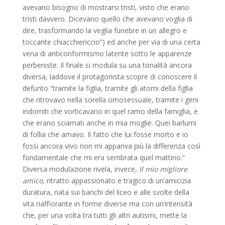
avevano bisogno di mostrarsi tristi, visto che erano
tristi davvero. Dicevano quello che avevano voglia di
dire, trasformando la veglia funebre in un allegro e
toccante chiacchiericcio”) ed anche per via di una certa
vena di anticonformismo latente sotto le apparenze
perbeniste. Il finale si modula su una tonalità ancora
diversa, laddove il protagonista scopre di conoscere il
defunto “tramite la figlia, tramite gli atomi della figlia
che ritrovavo nella sorella omosessuale, tramite i geni
indomiti che vorticavano in quel ramo della famiglia, e
che erano sciamati anche in mia moglie. Quei barlumi
di follia che amavo. Il fatto che lui fosse morto e io
fossi ancora vivo non mi appariva più la differenza così
fondamentale che mi era sembrata quel mattino.”
Diversa modulazione rivela, invece,
Il mio migliore
amico
, ritratto appassionato e tragico di un’amicizia
duratura, nata sui banchi del liceo e alle svolte della
vita riaffiorante in forme diverse ma con un’intensità
che, per una volta tra tutti gli altri autismi, mette la