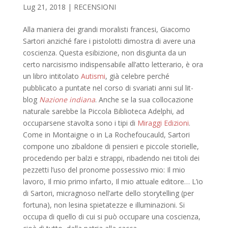
Lug 21, 2018
|
RECENSIONI
Alla maniera dei grandi moralisti francesi, Giacomo
Sartori anziché fare i pistolotti dimostra di avere una
coscienza. Questa esibizione, non disgiunta da un
certo narcisismo indispensabile all’atto letterario, è ora
un libro intitolato
Autismi
, già celebre perché
pubblicato a puntate nel corso di svariati anni sul lit-
blog
Nazione indiana
. Anche se la sua collocazione
naturale sarebbe la Piccola Biblioteca Adelphi, ad
occuparsene stavolta sono i tipi di
Miraggi Edizioni
.
Come in Montaigne o in La Rochefoucauld, Sartori
compone uno zibaldone di pensieri e piccole storielle,
procedendo per balzi e strappi, ribadendo nei titoli dei
pezzetti l’uso del pronome possessivo mio: Il mio
lavoro, Il mio primo infarto, Il mio attuale editore… L’io
di Sartori, micragnoso nell’arte dello storytelling (per
fortuna), non lesina spietatezze e illuminazioni. Si
occupa di quello di cui si può occupare una coscienza,