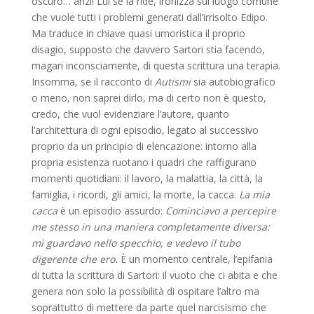
oscuro… anzi! Lui se la ride, ironizza sul luogo comune
che vuole tutti i problemi generati dall’irrisolto Edipo.
Ma traduce in chiave quasi umoristica il proprio
disagio, supposto che davvero Sartori stia facendo,
magari inconsciamente, di questa scrittura una terapia.
Insomma, se il racconto di
Autismi
sia autobiografico
o meno, non saprei dirlo, ma di certo non è questo,
credo, che vuol evidenziare l’autore, quanto
l’architettura di ogni episodio, legato al successivo
proprio da un principio di elencazione: intorno alla
propria esistenza ruotano i quadri che raffigurano
momenti quotidiani: il lavoro, la malattia, la città, la
famiglia, i ricordi, gli amici, la morte, la cacca.
La mia
cacca
è un episodio assurdo:
Cominciavo a percepire
me stesso in una maniera completamente diversa:
mi guardavo nello specchio, e vedevo il tubo
digerente che ero.
È un momento centrale, l’epifania
di tutta la scrittura di Sartori: il vuoto che ci abita e che
genera non solo la possibilità di ospitare l’altro ma
soprattutto di mettere da parte quel narcisismo che