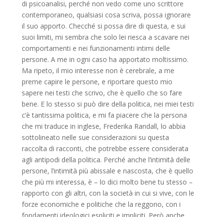
di psicoanalisi, perché non vedo come uno scrittore
contemporaneo, qualsiasi cosa scriva, possa ignorare
il suo apporto. Checché si possa dire di questa, e sui
suoi limiti, mi sembra che solo lei riesca a scavare nei
comportamenti e nei funzionamenti intimi delle
persone. A me in ogni caso ha apportato moltissimo.
Ma ripeto, il mio interesse non è cerebrale, a me
preme capire le persone, e riportare questo mio
sapere nei testi che scrivo, che è quello che so fare
bene. E lo stesso si può dire della politica, nei miei testi
c’è tantissima politica, e mi fa piacere che la persona
che mi traduce in inglese, Frederika Randall, lo abbia
sottolineato nelle sue considerazioni su questa
raccolta di racconti, che potrebbe essere considerata
agli antipodi della politica. Perché anche l’intimità delle
persone, l’intimità più abissale e nascosta, che è quello
che più mi interessa, è – lo dici molto bene tu stesso –
rapporto con gli altri, con la società in cui si vive, con le
forze economiche e politiche che la reggono, con i
fondamenti ideologici espliciti e impliciti. Però anche