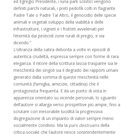
ed Egregio Presidente, i luna park sciistici vengono
definiti parchi naturali, i preti pedofili colti in flagrante
Padre Tale o Padre Tal Altro, il genocidio delle specie
animali e vegetali sviluppo della viabilità e delle
infrastrutture, i vigneti e i frutteti avvelenati per
l’eternità dai pesticidi zone rurali di pregio, e via
dicendo.”
L’oltranza della satira deborda a volte in episodi di
autentica crudeltà, espressa sempre con forme di rara
eleganza. Il nitore della scrittura lascia trasparire sia le
meschinità dei singoli sia il degrado dei rapporti umani
generato dalla somma di queste meschinità nelle
comunità (famiglia, amicizie, cittadina) che il
protagonista frequenta. E da un punto di vista in
apparenza orientato su vicende personali, lo sguardo
dell’autore si allarga verso prospettive più ampie, fino a
scrutare con inesorabile lucidità la progressiva
disgregazione di un impianto di valori sempre meno
socialmente condivisi. Ma la
pars destruens
della
critica sociale che l’autore riesce sorprendentemente