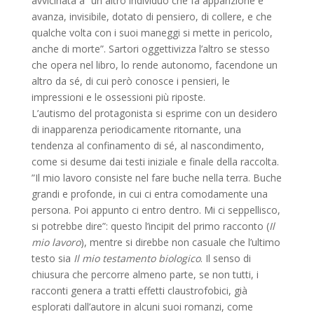
avvicinata a “un altro individuo che fa apparizione e
avanza, invisibile, dotato di pensiero, di collere, e che
qualche volta con i suoi maneggi si mette in pericolo,
anche di morte”. Sartori oggettivizza l’altro se stesso
che opera nel libro, lo rende autonomo, facendone un
altro da sé, di cui però conosce i pensieri, le
impressioni e le ossessioni più riposte.
L’autismo del protagonista si esprime con un desidero
di inapparenza periodicamente ritornante, una
tendenza al confinamento di sé, al nascondimento,
come si desume dai testi iniziale e finale della raccolta.
”Il mio lavoro consiste nel fare buche nella terra. Buche
grandi e profonde, in cui ci entra comodamente una
persona. Poi appunto ci entro dentro. Mi ci seppellisco,
si potrebbe dire”: questo l’incipit del primo racconto (
Il
mio lavoro
), mentre si direbbe non casuale che l’ultimo
testo sia
Il mio testamento biologico
. Il senso di
chiusura che percorre almeno parte, se non tutti, i
racconti genera a tratti effetti claustrofobici, già
esplorati dall’autore in alcuni suoi romanzi, come