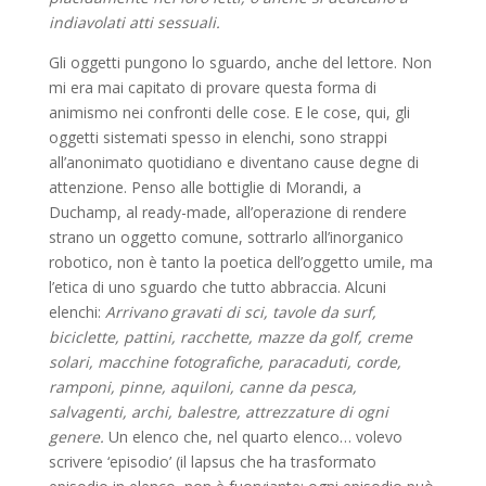
indiavolati atti sessuali.
Gli oggetti pungono lo sguardo, anche del lettore. Non
mi era mai capitato di provare questa forma di
animismo nei confronti delle cose. E le cose, qui, gli
oggetti sistemati spesso in elenchi, sono strappi
all’anonimato quotidiano e diventano cause degne di
attenzione. Penso alle bottiglie di Morandi, a
Duchamp, al ready-made, all’operazione di rendere
strano un oggetto comune, sottrarlo all’inorganico
robotico, non è tanto la poetica dell’oggetto umile, ma
l’etica di uno sguardo che tutto abbraccia. Alcuni
elenchi:
Arrivano gravati di sci, tavole da surf,
biciclette, pattini, racchette, mazze da golf, creme
solari, macchine fotografiche, paracaduti, corde,
ramponi, pinne, aquiloni, canne da pesca,
salvagenti, archi, balestre, attrezzature di ogni
genere.
Un elenco che, nel quarto elenco… volevo
scrivere ‘episodio’ (il lapsus che ha trasformato