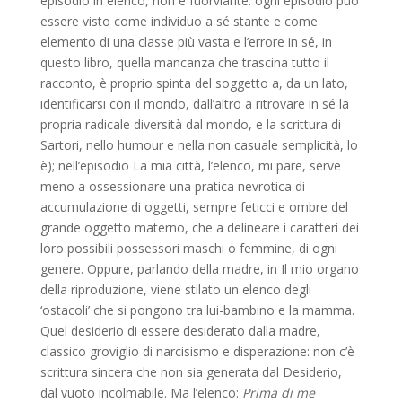
episodio in elenco, non è fuorviante: ogni episodio può
essere visto come individuo a sé stante e come
elemento di una classe più vasta e l’errore in sé, in
questo libro, quella mancanza che trascina tutto il
racconto, è proprio spinta del soggetto a, da un lato,
identificarsi con il mondo, dall’altro a ritrovare in sé la
propria radicale diversità dal mondo, e la scrittura di
Sartori, nello humour e nella non casuale semplicità, lo
è); nell’episodio La mia città, l’elenco, mi pare, serve
meno a ossessionare una pratica nevrotica di
accumulazione di oggetti, sempre feticci e ombre del
grande oggetto materno, che a delineare i caratteri dei
loro possibili possessori maschi o femmine, di ogni
genere. Oppure, parlando della madre, in Il mio organo
della riproduzione, viene stilato un elenco degli
‘ostacoli’ che si pongono tra lui-bambino e la mamma.
Quel desiderio di essere desiderato dalla madre,
classico groviglio di narcisismo e disperazione: non c’è
scrittura sincera che non sia generata dal Desiderio,
dal vuoto incolmabile. Ma l’elenco:
Prima di me