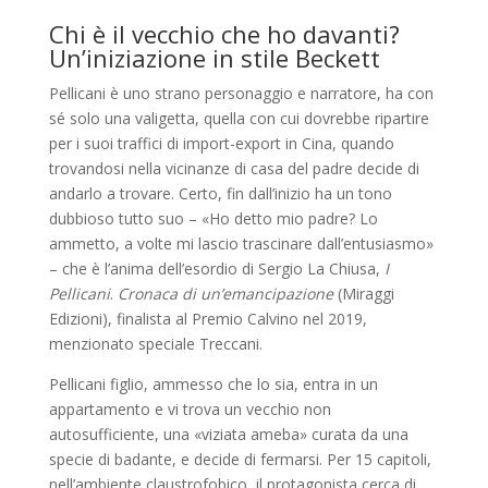
Chi è il vecchio che ho davanti?
Un’iniziazione in stile Beckett
Pellicani è uno strano personaggio e narratore, ha con
sé solo una valigetta, quella con cui dovrebbe ripartire
per i suoi traffici di import-export in Cina, quando
trovandosi nella vicinanze di casa del padre decide di
andarlo a trovare. Certo, fin dall’inizio ha un tono
dubbioso tutto suo – «Ho detto mio padre? Lo
ammetto, a volte mi lascio trascinare dall’entusiasmo»
– che è l’anima dell’esordio di Sergio La Chiusa,
I
Pellicani
.
Cronaca di un’emancipazione
(Miraggi
Edizioni), finalista al Premio Calvino nel 2019,
menzionato speciale Treccani.
Pellicani figlio, ammesso che lo sia, entra in un
appartamento e vi trova un vecchio non
autosufficiente, una «viziata ameba» curata da una
specie di badante, e decide di fermarsi. Per 15 capitoli,
nell’ambiente claustrofobico, il protagonista cerca di