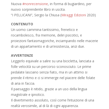
Nuova
#nonrecensione
, in forma di bugiardino, per
nuovo sorprendente libro in uscita.
“I PELLICANI”, Sergio la Chiusa (
Miraggi Edizioni
2020)
CONTENUTO
Un uomo cammina tantissimo, frenetico e
rocambolesco, fra memorie, deliri psicotici, e
proiezioni fantasmagoriche, inciampando nelle macerie
di un appartamento e di un’esistenza, anzi due.
AVVERTENZE
Leggerlo equivale a salire su una bicicletta, lanciata a
folle velocità su un percorso sconosciuto. Le prime
pedalate lasciano senza fiato, ma in un attimo si
prende il ritmo e ci si immerge nel piacere delle folate
di aria in faccia.
Il paesaggio è nitido, grazie a un uso della lingua
magistrale e ipnotico.
Il divertimento assoluto, così come l’intuizione di una
realtà verosimile, al di là di ogni apparenza.